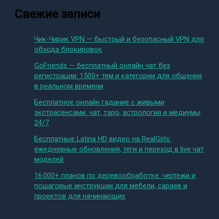
Свежие записи
Чик-Чирик VPN — быстрый и безопасный VPN для
обхода блокировок
GoFriends — бесплатный онлайн чат без
регистрации: 1500+ тем и категории для общения
в реальном времени
Бесплатное онлайн гадание с живыми
экстрасенсами: чат, таро, астрология и медиумы
24/7
Бесплатные Latina HD видео на RealGirls:
ежедневные обновления, теги и переход в live чат
моделей
16 000+ планов по деревообработке: чертежи и
пошаговые инструкции для мебели, сараев и
проектов для начинающих