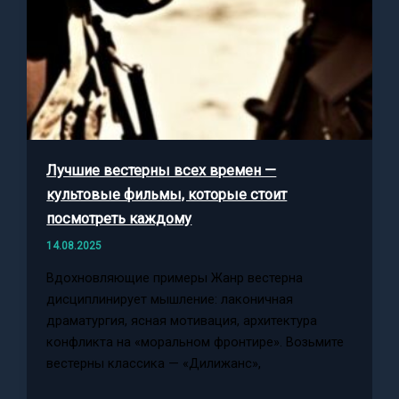
Лучшие вестерны всех времен —
культовые фильмы, которые стоит
посмотреть каждому
14.08.2025
Вдохновляющие примеры Жанр вестерна
дисциплинирует мышление: лаконичная
драматургия, ясная мотивация, архитектура
конфликта на «моральном фронтире». Возьмите
вестерны классика — «Дилижанс»,