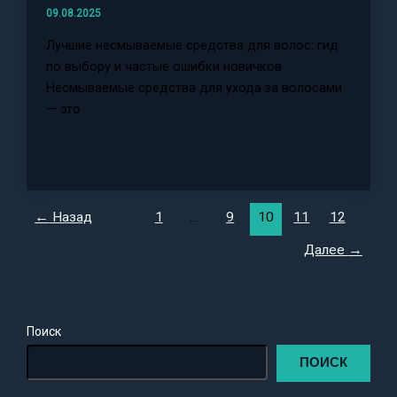
09.08.2025
Лучшие несмываемые средства для волос: гид
по выбору и частые ошибки новичков
Несмываемые средства для ухода за волосами
— это
←
Назад
1
…
9
10
11
12
Далее
→
Поиск
ПОИСК