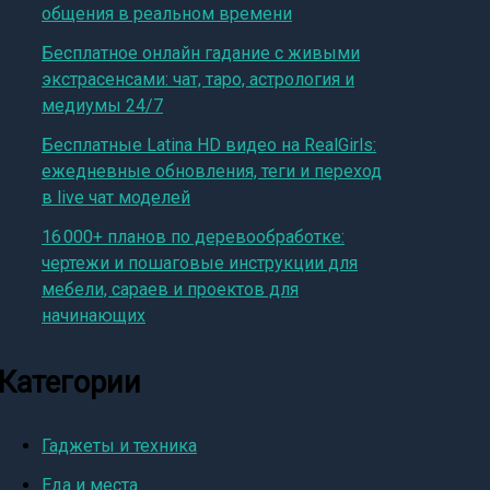
общения в реальном времени
Бесплатное онлайн гадание с живыми
экстрасенсами: чат, таро, астрология и
медиумы 24/7
Бесплатные Latina HD видео на RealGirls:
ежедневные обновления, теги и переход
в live чат моделей
16 000+ планов по деревообработке:
чертежи и пошаговые инструкции для
мебели, сараев и проектов для
начинающих
Категории
Гаджеты и техника
Еда и места