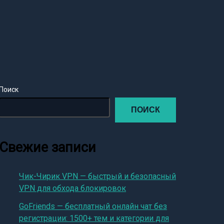
Поиск
ПОИСК
Свежие записи
Чик-Чирик VPN — быстрый и безопасный
VPN для обхода блокировок
GoFriends — бесплатный онлайн чат без
регистрации: 1500+ тем и категории для