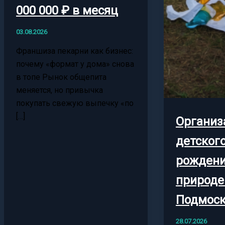
000 000 ₽ в месяц
03.08.2026
Франшиза пекарни как бизнес:
почему «формат у дома» снова
в топе Рынок общепита
меняется, но привычка
покупать свежую выпечку «по
[…]
Организ
детског
рождени
природе
Подмоск
28.07.2026