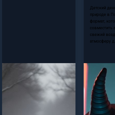
Детский ден
природе в П
формат, кот
совместить 
свежий возд
атмосферу д