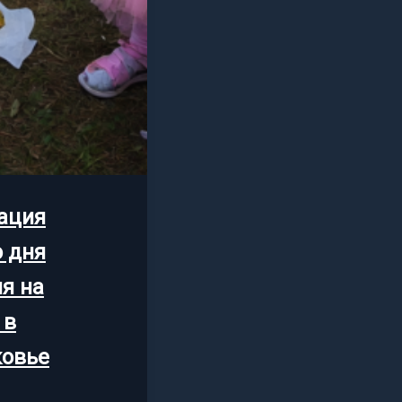
ация
о дня
я на
 в
овье