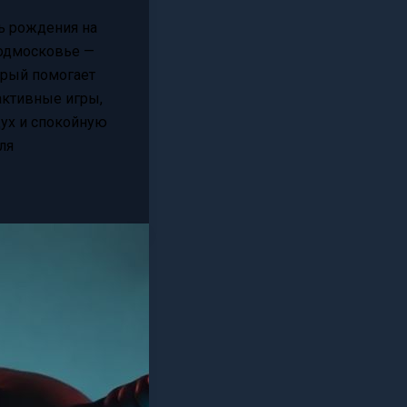
ь рождения на
одмосковье —
орый помогает
активные игры,
ух и спокойную
ля