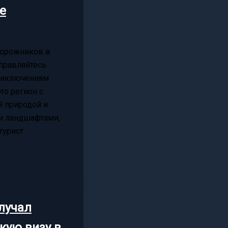
е
дорожников в
тправляйтесь
риключениям
то регион с
 природой и
и ландшафтами,
турист
олучал
кую визу в