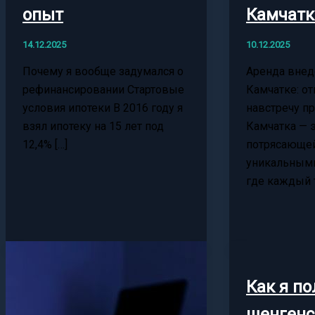
опыт
Камчатк
14.12.2025
10.12.2025
Почему я вообще задумался о
Аренда вне
рефинансировании Стартовые
Камчатке: о
условия ипотеки В 2016 году я
навстречу п
взял ипотеку на 15 лет под
Камчатка — э
12,4% […]
потрясающей
уникальным
где каждый 
Как я п
шенгенс