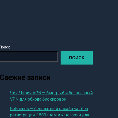
Поиск
ПОИСК
Свежие записи
Чик-Чирик VPN — быстрый и безопасный
VPN для обхода блокировок
GoFriends — бесплатный онлайн чат без
регистрации: 1500+ тем и категории для