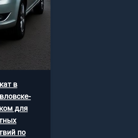
кат в
вловске-
ком для
тных
твий по