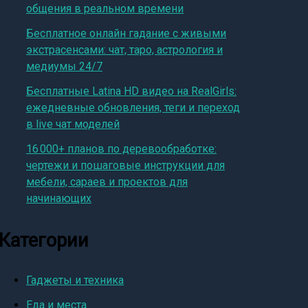
общения в реальном времени
Бесплатное онлайн гадание с живыми
экстрасенсами: чат, таро, астрология и
медиумы 24/7
Бесплатные Latina HD видео на RealGirls:
ежедневные обновления, теги и переход
в live чат моделей
16 000+ планов по деревообработке:
чертежи и пошаговые инструкции для
мебели, сараев и проектов для
начинающих
Категории
Гаджеты и техника
Еда и места