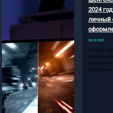
2024 год
личный 
оформл
06.12.2025
Личный старт
это было нуж
к теме виз я
лёгким ужас