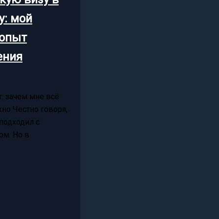
у: мой
опыт
ения
: зачем мне всё
но Честно говоря,
 подходил с
ом. Но в