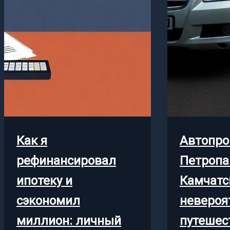
Как я
Автопро
рефинансировал
Петропа
ипотеку и
Камчатс
сэкономил
невероя
миллион: личный
путешес