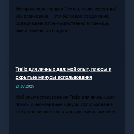
Историческая справка Глютен, также известный
как клейковина — это белковое соединение,
содержащееся преимущественно в пшенице,
ржи и ячмене. Он придаёт
Trello для личных дел: мой опыт, плюсы и
скрытые минусы использования
21.07.2025
Мой опыт использования Trello для личных дел:
плюсы и неочевидные минусы Использование
Trello для личных дел стало для меня логичным