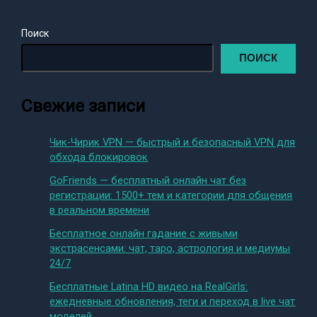
Поиск
ПОИСК
Свежие записи
Чик-Чирик VPN — быстрый и безопасный VPN для
обхода блокировок
GoFriends — бесплатный онлайн чат без
регистрации: 1500+ тем и категории для общения
в реальном времени
Бесплатное онлайн гадание с живыми
экстрасенсами: чат, таро, астрология и медиумы
24/7
Бесплатные Latina HD видео на RealGirls:
ежедневные обновления, теги и переход в live чат
моделей