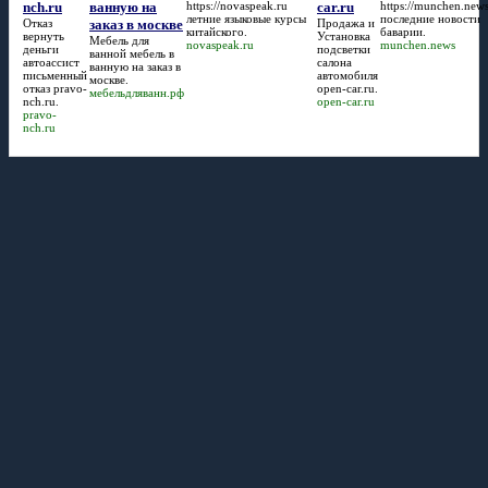
nch.ru
ванную на
https://novaspeak.ru
car.ru
https://munchen.new
летние языковые курсы
последние новости
Отказ
заказ в москве
Продажа и
китайского.
баварии.
вернуть
Установка
Мебель для
novaspeak.ru
munchen.news
деньги
подсветки
ванной
мебель в
автоассист
салона
ванную на заказ в
письменный
автомобиля
москве
.
отказ
pravo-
open-car.ru
.
мебельдляванн.рф
nch.ru
.
open-car.ru
pravo-
nch.ru