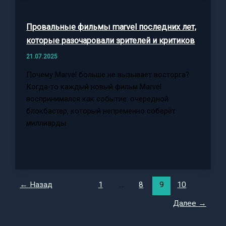
Провальные фильмы marvel последних лет,
которые разочаровали зрителей и критиков
21.07.2025
Почему Marvel больше не вызывает восторга?
Когда-то каждый новый фильм Marvel
воспринимался как событие: очередной
блокбастер, который непременно соберёт
миллиарды
←
Назад
1
…
8
9
10
Далее
→