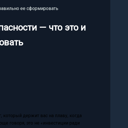
правильно ее сформировать
асности — что это и
овать
, который держит вас на плаву, когда
още говоря, это не «инвестиции ради