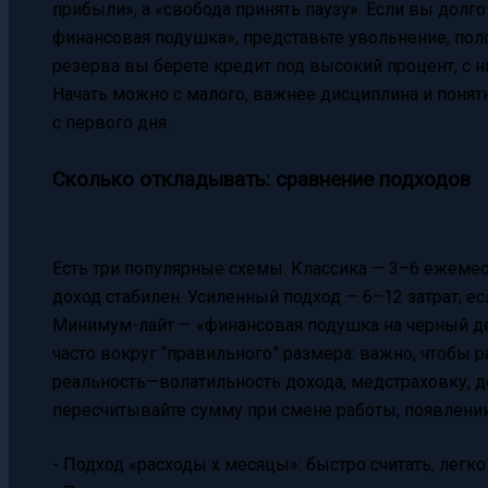
прибыли», а «свобода принять паузу». Если вы долг
финансовая подушка», представьте увольнение, поло
резерва вы берете кредит под высокий процент, с 
Начать можно с малого, важнее дисциплина и понят
с первого дня.
Сколько откладывать: сравнение подходов
Есть три популярные схемы. Классика — 3–6 ежемес
доход стабилен. Усиленный подход — 6–12 затрат, ес
Минимум-лайт — «финансовая подушка на черный день
часто вокруг “правильного” размера: важно, чтобы
реальность—волатильность дохода, медстраховку, д
пересчитывайте сумму при смене работы, появлении
- Подход «расходы x месяцы»: быстро считать, легко