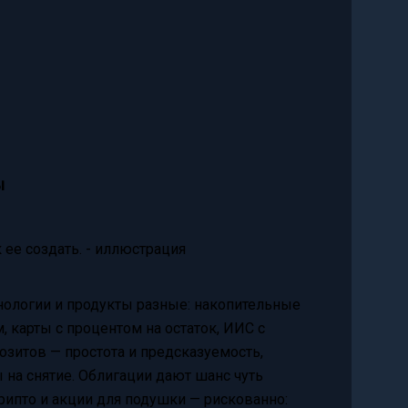
ы
нологии и продукты разные: накопительные
, карты с процентом на остаток, ИИС с
зитов — простота и предсказуемость,
 на снятие. Облигации дают шанс чуть
рипто и акции для подушки — рискованно: