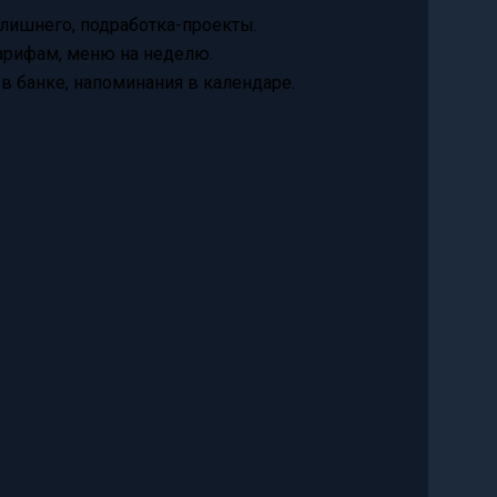
 лишнего, подработка-проекты.
тарифам, меню на неделю.
 в банке, напоминания в календаре.