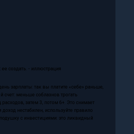
ень зарплаты: так вы платите «себе» раньше,
й счет: меньше соблазнов трогать
 расходов, затем 3, потом 6+. Это снимает
и доход нестабилен, используйте правило
е подушку с инвестициями: это ликвидный