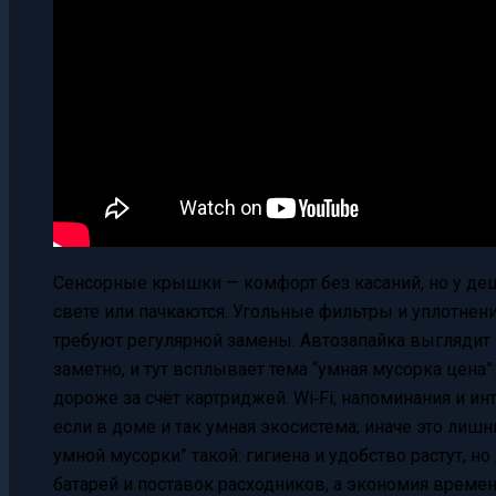
Сенсорные крышки — комфорт без касаний, но у де
свете или пачкаются. Угольные фильтры и уплотнени
требуют регулярной замены. Автозапайка выглядит 
заметно, и тут всплывает тема “умная мусорка цена”
дороже за счёт картриджей. Wi‑Fi, напоминания и и
если в доме и так умная экосистема; иначе это лиш
умной мусорки” такой: гигиена и удобство растут, н
батарей и поставок расходников, а экономия време