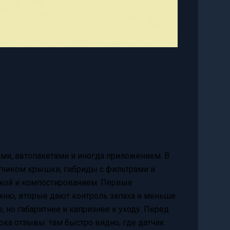
рами, автопакетами и иногда приложением. В
атчиком крышки, гибриды с фильтрами и
вкой и компостированием. Первые
хню, вторые дают контроль запаха и меньше
, но габаритнее и капризнее к уходу. Перед
ка отзывы: там быстро видно, где датчик