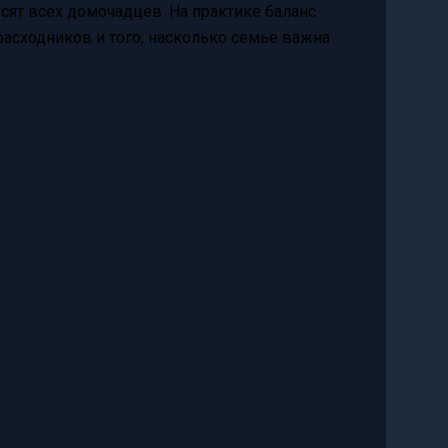
есят всех домочадцев. На практике баланс
расходников и того, насколько семье важна