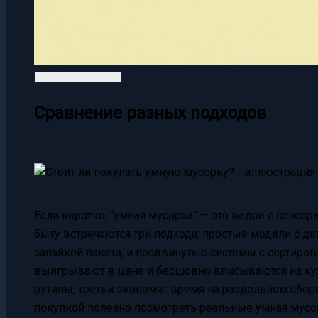
Сравнение разных подходов
Если коротко, “умная мусорка” — это ведро с сенсо
быту встречаются три подхода: простые модели с д
запайкой пакета, и продвинутые системы с сортиро
выигрывают в цене и бесшовно вписываются на ку
рутины, третьи экономят время на раздельном сборе
покупкой полезно посмотреть реальные умная мусор