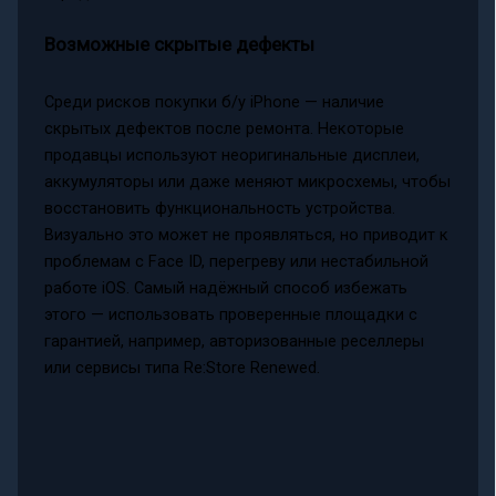
Возможные скрытые дефекты
Среди рисков покупки б/у iPhone — наличие
скрытых дефектов после ремонта. Некоторые
продавцы используют неоригинальные дисплеи,
аккумуляторы или даже меняют микросхемы, чтобы
восстановить функциональность устройства.
Визуально это может не проявляться, но приводит к
проблемам с Face ID, перегреву или нестабильной
работе iOS. Самый надёжный способ избежать
этого — использовать проверенные площадки с
гарантией, например, авторизованные реселлеры
или сервисы типа Re:Store Renewed.