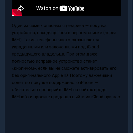
Один из самых опасных сценариев — покупка
устройства, находящегося в черном списке (через
IMEI). Такие телефоны часто оказываются
украденными или залоченными под iCloud
предыдущего владельца. При этом даже
полностью исправное устройство станет
«кирпичом», если вы не сможете активировать его
без оригинального Apple ID. Поэтому важнейший
совет по покупке подержанного iPhone —
обязательно проверяйте IMEI на сайтах вроде
IMEI.info и просите продавца выйти из iCloud при вас.