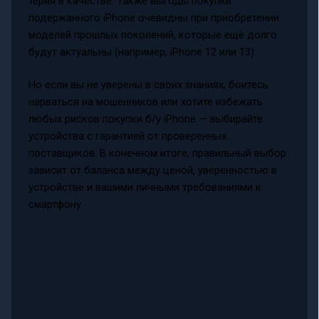
теряя в качестве. Также выгоды покупки
подержанного iPhone очевидны при приобретении
моделей прошлых поколений, которые ещё долго
будут актуальны (например, iPhone 12 или 13).
Но если вы не уверены в своих знаниях, боитесь
нарваться на мошенников или хотите избежать
любых рисков покупки б/у iPhone — выбирайте
устройства с гарантией от проверенных
поставщиков. В конечном итоге, правильный выбор
зависит от баланса между ценой, уверенностью в
устройстве и вашими личными требованиями к
смартфону.