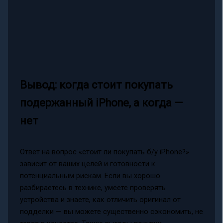
Вывод: когда стоит покупать
подержанный iPhone, а когда —
нет
Ответ на вопрос «стоит ли покупать б/у iPhone?»
зависит от ваших целей и готовности к
потенциальным рискам. Если вы хорошо
разбираетесь в технике, умеете проверять
устройства и знаете, как отличить оригинал от
подделки — вы можете существенно сэкономить, не