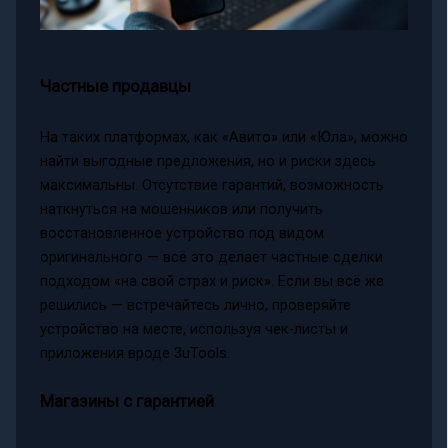
Частные продавцы
На таких платформах, как «Авито» или «Юла», можно
найти выгодные предложения, но и риски здесь
максимальны. Отсутствие гарантий, возможность
наткнуться на мошенников или получить
восстановленное устройство под видом
оригинального — всё это делает частные сделки
подходом «на свой страх и риск». Если вы всё же
решились — встречайтесь лично, проверяйте
устройство на месте, используя чек-листы и
приложения вроде 3uTools.
Магазины с гарантией