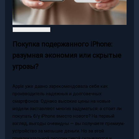
Покупка подержанного iPhone:
разумная экономия или скрытые
угрозы?
Apple уже давно зарекомендовала себя как
производитель надежных и долговечных
смартфонов. Однако высокие цены на новые
модели заставляют многих задуматься: а стоит ли
покупать б/у iPhone вместо нового? На первый
взгляд, выгоды очевидны — вы получаете премиум-
устройство за меньшие деньги. Но за этой
привлекательной перспективой скрываются и