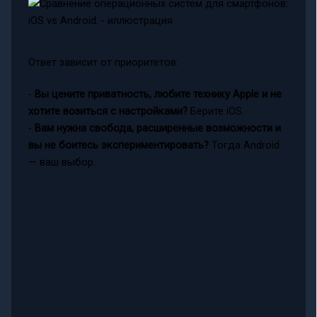
Ответ зависит от приоритетов:
-
Вы цените приватность, любите технику Apple и не
хотите возиться с настройками?
Берите iOS.
-
Вам нужна свобода, расширенные возможности и
вы не боитесь экспериментировать?
Тогда Android
— ваш выбор.