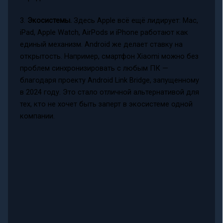
3.
Экосистемы.
Здесь Apple всё ещё лидирует: Mac,
iPad, Apple Watch, AirPods и iPhone работают как
единый механизм. Android же делает ставку на
открытость. Например, смартфон Xiaomi можно без
проблем синхронизировать с любым ПК —
благодаря проекту Android Link Bridge, запущенному
в 2024 году. Это стало отличной альтернативой для
тех, кто не хочет быть заперт в экосистеме одной
компании.