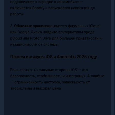
подключении к зарядке в автомобиле —
включается Spotify и запускается навигация до
работы.
3.
Облачные хранилища:
вместо фирменных iCloud
или Google Диска найдите альтернативы вроде
pCloud или Proton Drive для большей приватности и
независимости от системы.
Плюсы и минусы iOS и Android в 2025 году
Если кратко, то сильные стороны iOS — это
безопасность, стабильность и интеграция. А слабые
— ограниченность настроек, зависимость от
экосистемы и высокая цена.