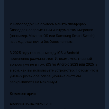
И напоследок: не бойтесь менять платформу.
Благодаря современным инструментам миграции
(например, Move to iOS или Samsung Smart Switch)
переход стал почти безболезненным.
В 2025 году границы между iOS и Android
постепенно размываются. И, возможно, главный
вопрос уже не в том,
iOS vs Android 2023 или 2025
, а
в том, как вы используете устройство. Потому что в
умелых руках обе операционные системы
раскрываются на максимум.
Комментарии
Алексей
05-04-2026 12:58