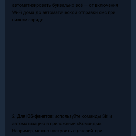
автоматизировать буквально всё — от включения
Wi-Fi дома до автоматической отправки смс при
низком заряде.
2.
Для iOS-фанатов:
используйте команды Siri и
автоматизацию в приложении «Команды».
Например, можно настроить сценарий: при