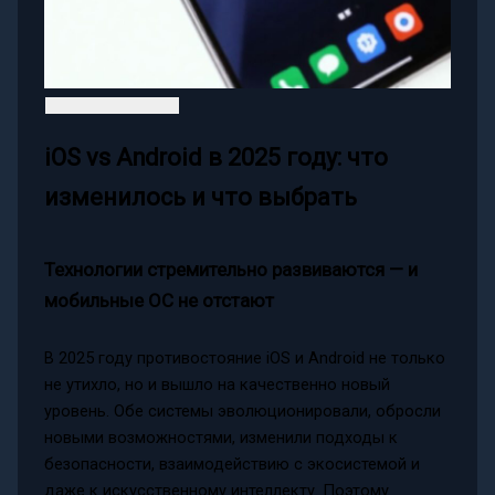
iOS vs Android в 2025 году: что
изменилось и что выбрать
Технологии стремительно развиваются — и
мобильные ОС не отстают
В 2025 году противостояние iOS и Android не только
не утихло, но и вышло на качественно новый
уровень. Обе системы эволюционировали, обросли
новыми возможностями, изменили подходы к
безопасности, взаимодействию с экосистемой и
даже к искусственному интеллекту. Поэтому