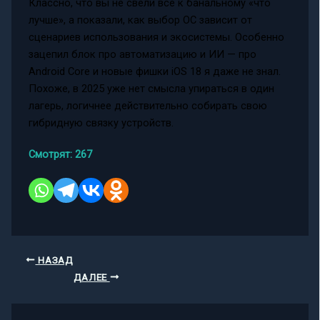
Классно, что вы не свели всё к банальному «что
лучше», а показали, как выбор ОС зависит от
сценариев использования и экосистемы. Особенно
зацепил блок про автоматизацию и ИИ — про
Android Core и новые фишки iOS 18 я даже не знал.
Похоже, в 2025 уже нет смысла упираться в один
лагерь, логичнее действительно собирать свою
гибридную связку устройств.
Смотрят:
267
НАЗАД
ДАЛЕЕ