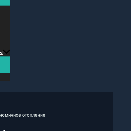
ы
ономичное отопление