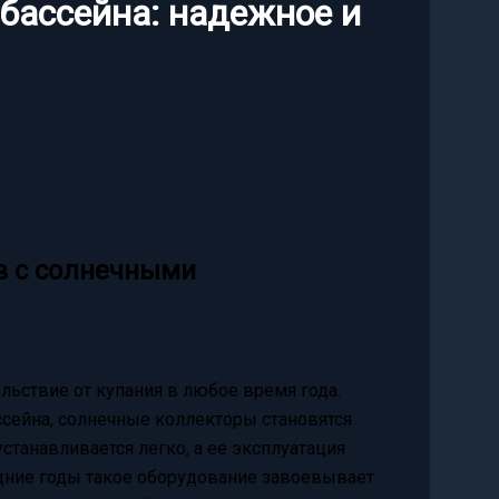
бассейна: надежное и
в с солнечными
ольствие от купания в любое время года.
сейна, солнечные коллекторы становятся
танавливается легко, а ее эксплуатация
дние годы такое оборудование завоевывает