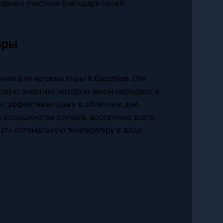
одных участков благодаря своей
оры
ию для нагрева воды в бассейне. Они
ловую энергию, которую затем передают в
ают эффективно даже в облачные дни,
в большинстве случаев, достаточно всего
ать оптимальную температуру в воде.