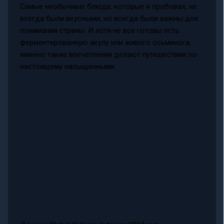
Самые необычные блюда, которые я пробовал, не
всегда были вкусными, но всегда были важны для
понимания страны. И хотя не все готовы есть
ферментированную акулу или живого осьминога,
именно такие впечатления делают путешествия по-
настоящему насыщенными.