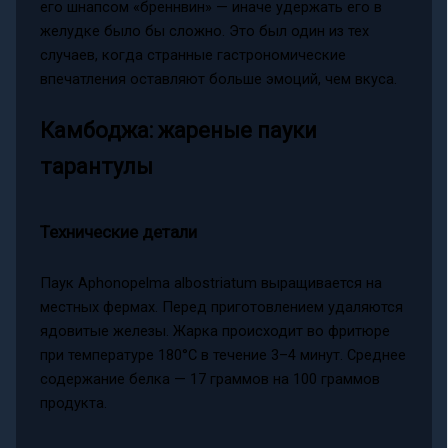
его шнапсом «бреннвин» — иначе удержать его в
желудке было бы сложно. Это был один из тех
случаев, когда странные гастрономические
впечатления оставляют больше эмоций, чем вкуса.
Камбоджа: жареные пауки
тарантулы
Технические детали
Паук Aphonopelma albostriatum выращивается на
местных фермах. Перед приготовлением удаляются
ядовитые железы. Жарка происходит во фритюре
при температуре 180°C в течение 3–4 минут. Среднее
содержание белка — 17 граммов на 100 граммов
продукта.