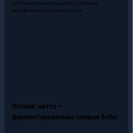
это блюдо вполне съедобно, особенно с
картофелем и кукурузным соусом.
Япония: натто —
ферментированные соевые бобы