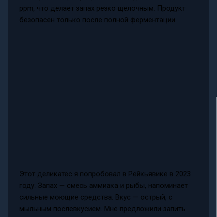
ppm, что делает запах резко щелочным. Продукт
безопасен только после полной ферментации.
Этот деликатес я попробовал в Рейкьявике в 2023
году. Запах — смесь аммиака и рыбы, напоминает
сильные моющие средства. Вкус — острый, с
мыльным послевкусием. Мне предложили запить