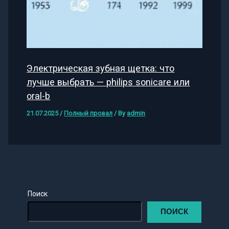
Электрическая зубная щетка: что
лучше выбрать — philips sonicare или
oral-b
21.07.2025
/
Полный провал
/ By
admin
Поиск
ПОИСК