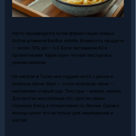
Натто производится путём ферментации соевых
бобов штаммом Bacillus subtilis. Влажность продукта
— около 55%, pH — 6.3. Богат витамином K2 и
пробиотиками. Характерен тягучей текстурой и
резким запахом.
На завтрак в Токио мне подали натто с рисом и
зелёным луком. Вкус — остро-бобовый, запах —
напоминает старый сыр. Текстура — вязкая, липкая.
Для многих иностранцев это одно из самых
странных блюд в путешествиях по Японии. Однако
японцы ценят его за пользу для пищеварения и
костей.