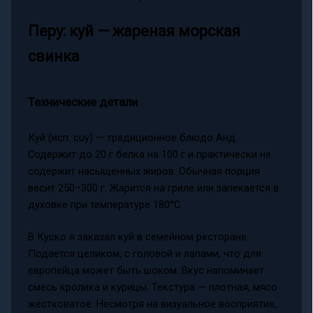
Перу: куй — жареная морская
свинка
Технические детали
Куй (исп. cuy) — традиционное блюдо Анд.
Содержит до 20 г белка на 100 г и практически не
содержит насыщенных жиров. Обычная порция
весит 250–300 г. Жарится на гриле или запекается в
духовке при температуре 180°C.
В Куско я заказал куй в семейном ресторане.
Подается целиком, с головой и лапами, что для
европейца может быть шоком. Вкус напоминает
смесь кролика и курицы. Текстура — плотная, мясо
жестковатое. Несмотря на визуальное восприятие,