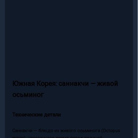
Южная Корея: саннакчи — живой
осьминог
Технические детали
Саннакчи — блюдо из живого осьминога (Octopus
minor), нарезанного прямо перед подачей.