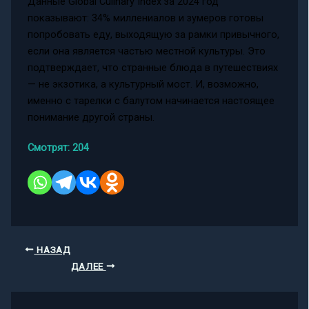
Данные Global Culinary Index за 2024 год
показывают: 34% миллениалов и зумеров готовы
попробовать еду, выходящую за рамки привычного,
если она является частью местной культуры. Это
подтверждает, что странные блюда в путешествиях
— не экзотика, а культурный мост. И, возможно,
именно с тарелки с балутом начинается настоящее
понимание другой страны.
Смотрят:
204
НАЗАД
ДАЛЕЕ