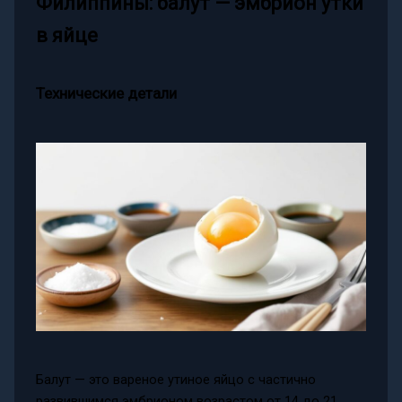
Филиппины: балут — эмбрион утки
в яйце
Технические детали
Балут — это вареное утиное яйцо с частично
развившимся эмбрионом возрастом от 14 до 21