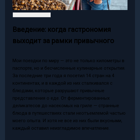
Введение: когда гастрономия
выходит за рамки привычного
Мои поездки по миру — это не только километры в
паспорте, но и бесчисленные кулинарные открытия.
За последние три года я посетил 14 стран на 4
континентах, и в каждой из них сталкивался с
блюдами, которые разрушают привычные
представления о еде. От ферментированных
деликатесов до насекомых на гриле — странные
блюда в путешествиях стали неотъемлемой частью
моего опыта. И хотя не все из них были вкусными,
каждый оставил неизгладимое впечатление.