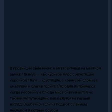
В провинции Свай Риенг я ел тарантулов на местном
рынке. На вкус — как куриное мясо с хрустящей
корочкой. Ноги — хрустящие, с корпусом сложнее:
он мягкий и слегка горчит. Это один из примеров,
когда необычные блюда мира оказываются не
такими уж пугающими, как кажутся на первый
взгляд. Особенно, если их подают с лаймом,
чесноком и острым соусом.