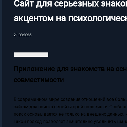
Сайт для серьезных знако
акцентом на психологиче
21.08.2025
Приложение для знакомств на осн
совместимости
В современном мире создания отношений всё боль
сайтам для поиска своей второй половинки. Особен
поиск основывается не только на внешних данных, 
Такой подход позволяет значительно увеличить шанс