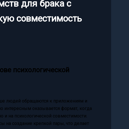
мств для брака с
скую совместимость
ове психологической
ше людей обращаются к приложениям и
но интересным оказывается формат, когда
но и на психологической совместимости.
ы на создание крепкой пары, что делает