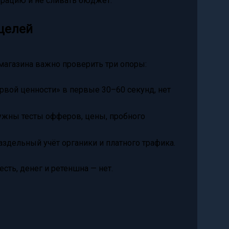
ерацию и не сливать бюджет.
 целей
магазина важно проверить три опоры:
ервой ценности» в первые 30–60 секунд, нет
 Нужны тесты офферов, цены, пробного
раздельный учёт органики и платного трафика.
есть, денег и ретеншна — нет.