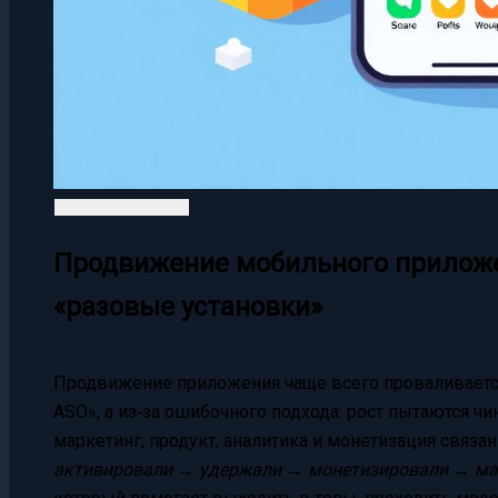
Продвижение мобильного приложен
«разовые установки»
Продвижение приложения чаще всего проваливается
ASO», а из‑за ошибочного подхода: рост пытаются чи
маркетинг, продукт, аналитика и монетизация связа
активировали → удержали → монетизировали → м