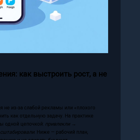
ия: как выстроить рост, а не
 не из‑за слабой рекламы или «плохого
нить как отдельную задачу. На практике
ны одной цепочкой:
привлекли →
асштабировали
. Ниже — рабочий план,