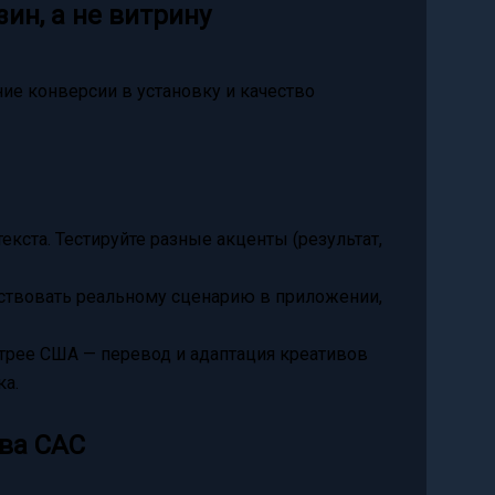
ин, а не витрину
ие конверсии в установку и качество
текста. Тестируйте разные акценты (результат,
ствовать реальному сценарию в приложении,
стрее США — перевод и адаптация креативов
ка.
ева CAC