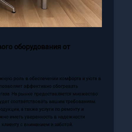
вого оборудования от
жную роль в обеспечении комфорта и уюта в
 позволяет эффективно обогревать
газа. На рынке предоставляется множество
удет соответствовать вашим требованиям.
дукции, а также услуги по ремонту и
ажно иметь уверенность в надежности
клиенту с вниманием и заботой.