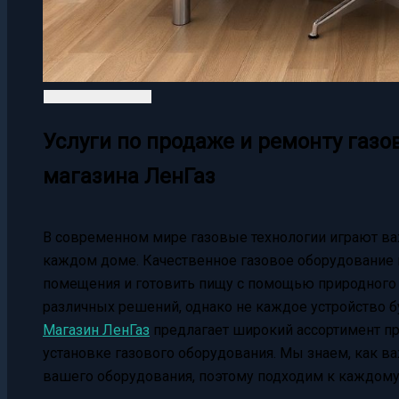
Услуги по продаже и ремонту газо
магазина ЛенГаз
В современном мире газовые технологии играют ва
каждом доме. Качественное газовое оборудование
помещения и готовить пищу с помощью природного 
различных решений, однако не каждое устройство б
Магазин ЛенГаз
предлагает широкий ассортимент про
установке газового оборудования. Мы знаем, как в
вашего оборудования, поэтому подходим к каждому 