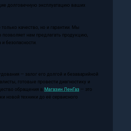
щие долговечную эксплуатацию ваших
е только качество, но и гарантии. Мы
о позволяет нам предлагать продукцию,
 и безопасности.
дования — залог его долгой и безаварийной
листы, готовые провести диагностику и
щество обращения в
Магазин ЛенГаз
— это
и новой техники до её сервисного