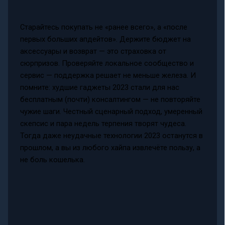
Старайтесь покупать не «ранее всего», а «после
первых больших апдейтов». Держите бюджет на
аксессуары и возврат — это страховка от
сюрпризов. Проверяйте локальное сообщество и
сервис — поддержка решает не меньше железа. И
помните: худшие гаджеты 2023 стали для нас
бесплатным (почти) консалтингом — не повторяйте
чужие шаги. Честный сценарный подход, умеренный
скепсис и пара недель терпения творят чудеса.
Тогда даже неудачные технологии 2023 останутся в
прошлом, а вы из любого хайпа извлечёте пользу, а
не боль кошелька.