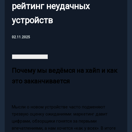
рейтинг неудачных
устройств
02.11.2025
Почему мы ведёмся на хайп и как
это заканчивается
Мысли о новом устройстве часто подменяют
трезвую оценку ожиданиями: маркетинг давит
цифрами, обзорщики гонятся за первыми
впечатлениями, а нам хочется «как у всех». В итоге