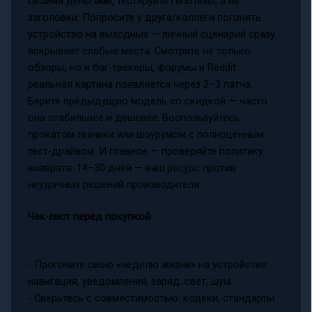
своими деньгами, тестируйте гипотезы, а не
заголовки. Попросите у друга/коллеги погонять
устройство на выходных — личный сценарий сразу
вскрывает слабые места. Смотрите не только
обзоры, но и баг-трекеры, форумы и Reddit:
реальная картина появляется через 2–3 патча.
Берите предыдущую модель со скидкой — часто
она стабильнее и дешевле. Воспользуйтесь
прокатом техники или шоурумом с полноценным
тест-драйвом. И главное — проверяйте политику
возврата: 14–30 дней — ваш ресурс против
неудачных решений производителя.
Чек-лист перед покупкой
- Прогоните свою «неделю жизни» на устройстве:
навигация, уведомления, заряд, свет, шум.
- Сверьтесь с совместимостью: кодеки, стандарты