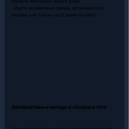
зарядки, протоколы умного дома.
- Ищите независимые замеры автономности и
нагрева, а не только «до 2 дней» на сайте.
Альтернативные методы и обходные пути
Если устройство уже куплено и разочаровало, есть