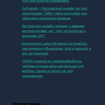
VPN для обхода блокировок
GoFriends — бесплатный онлайн чат без
регистрации: 1500+ тем и категории для
общения в реальном времени
Бесплатное онлайн гадание с живыми
экстрасенсами: чат, таро, астрология и
медиумы 24/7
Бесплатные Latina HD видео на RealGirls:
ежедневные обновления, теги и переход в
live чат моделей
16 000+ планов по деревообработке:
чертежи и пошаговые инструкции для
мебели, сараев и проектов для
начинающих
Категории