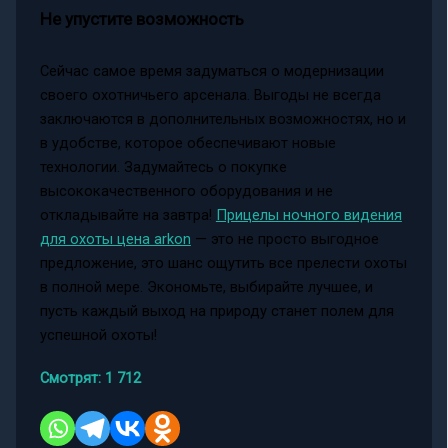
Не упустите возможность
Сейчас самое время задуматься о модернизации
своего охотничьего арсенала. Выгоды не всегда
заключаются в дополнительных возможностях, но и
в удобстве, которое обеспечивают новые
технологии. Задумайтесь о покупке
высококачественного оборудования и не
откладывайте на завтра!
Прицелы ночного видения
для охоты цена arkon
— это не просто выгодное
предложение, это шанс ощутить все прелести охоты
в полной мере. Экономьте, выбирайте лучшее, и
пусть каждый выход на природу станет полем для
успешной охоты!
Смотрят:
1 712