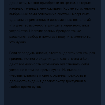
для охоты, можно приобрести по ценам, которые
начинают меньше, чем ожидали. Кроме того, многие
выбранные вами оптические системы могут быть
сделаны с применением современных технологий,
что дает возможность улучшить характеристики
устройства. Наличие разных брендов также
расширяет выбор и помогает получить именно то,
что нужно.
Если проводить анализ, стоит выделить, что как раз
прицелы ночного видения для охоты цена arkon
дают возможность охотникам чувствовать себя
уверенно в темное время суток. Их высокая
чувствительность к свету, отличная резкость и
дальность видения делают охоту доступной в
любое время суток.