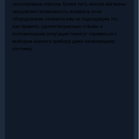
неоспоримым плюсом. Более того, многие магазины
предлагают возможность возврата, если
оборудование оказался вам не подходящим. Но,
как правило, удовлетворающие отзывы и
положительная репутация помогут справиться с
выбором нужного прибора даже начинающему
охотнику.