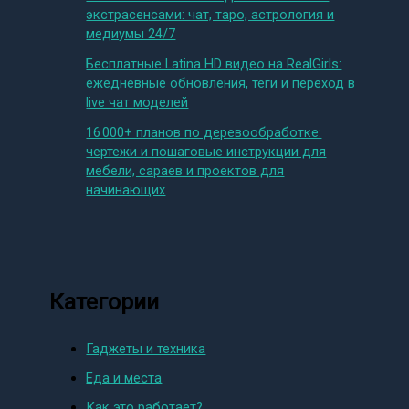
экстрасенсами: чат, таро, астрология и
медиумы 24/7
Бесплатные Latina HD видео на RealGirls:
ежедневные обновления, теги и переход в
live чат моделей
16 000+ планов по деревообработке:
чертежи и пошаговые инструкции для
мебели, сараев и проектов для
начинающих
Категории
Гаджеты и техника
Еда и места
Как это работает?