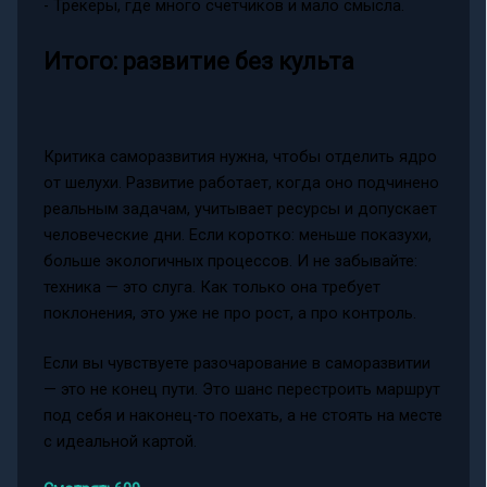
- Трекеры, где много счетчиков и мало смысла.
Итого: развитие без культа
Критика саморазвития нужна, чтобы отделить ядро
от шелухи. Развитие работает, когда оно подчинено
реальным задачам, учитывает ресурсы и допускает
человеческие дни. Если коротко: меньше показухи,
больше экологичных процессов. И не забывайте:
техника — это слуга. Как только она требует
поклонения, это уже не про рост, а про контроль.
Если вы чувствуете разочарование в саморазвитии
— это не конец пути. Это шанс перестроить маршрут
под себя и наконец-то поехать, а не стоять на месте
с идеальной картой.