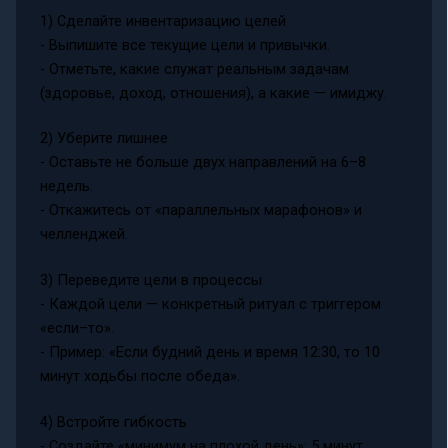
1) Сделайте инвентаризацию целей
- Выпишите все текущие цели и привычки.
- Отметьте, какие служат реальным задачам
(здоровье, доход, отношения), а какие — имиджу.
2) Уберите лишнее
- Оставьте не больше двух направлений на 6–8
недель.
- Откажитесь от «параллельных марафонов» и
челленджей.
3) Переведите цели в процессы
- Каждой цели — конкретный ритуал с триггером
«если–то».
- Пример: «Если будний день и время 12:30, то 10
минут ходьбы после обеда».
4) Встройте гибкость
- Создайте «минимум на плохой день»: 5 минут