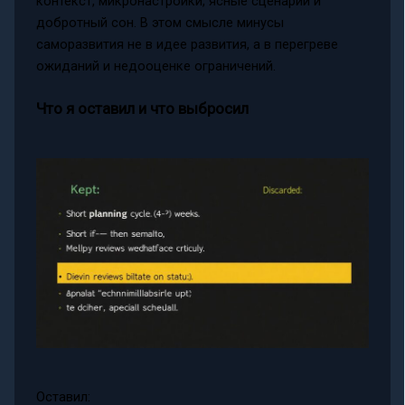
контекст, микронастройки, ясные сценарии и
добротный сон. В этом смысле минусы
саморазвития не в идее развития, а в перегреве
ожиданий и недооценке ограничений.
Что я оставил и что выбросил
Оставил: