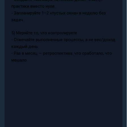
практики вместо нуля.
- Запланируйте 1–2 «пустых окна» в неделю без
задач.
5) Меряйте то, что контролируете
- Отмечайте выполненные процессы, а не вес/доход
каждый день.
- Раз в месяц — ретроспектива: что сработало, что
мешало.