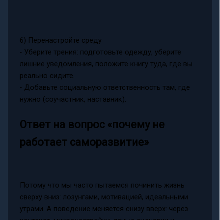
6) Перенастройте среду
- Уберите трения: подготовьте одежду, уберите
лишние уведомления, положите книгу туда, где вы
реально сидите.
- Добавьте социальную ответственность там, где
нужно (соучастник, наставник).
Ответ на вопрос «почему не
работает саморазвитие»
Потому что мы часто пытаемся починить жизнь
сверху вниз: лозунгами, мотивацией, идеальными
утрами. А поведение меняется снизу вверх: через