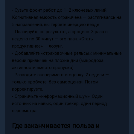
- Сузьте фронт работ до 1–2 ключевых линий.
Когнитивная емкость ограничена — растягиваясь на
5 направлений, вы теряете инерцию везде.
- Планируйте не результат, а процесс. 3 раза в
неделю по 30 минут — это план. «Стать
продуктивнее» — лозунг.
- Добавляйте «страховочные рельсы»: минимальные
версии привычек на плохие дни (микродоза
активности вместо пропуска).
- Разводите эксперимент и оценку. 2 недели —
только пробуете, без самооценки. Потом —
корректируете.
- Ограничьте «информационный шум». Один
источник на навык, один трекер, один период
пересмотра.
Где заканчивается польза и