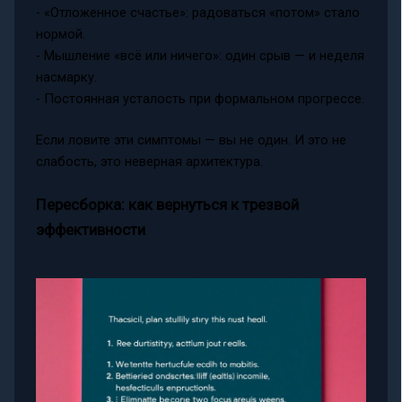
- «Отложенное счастье»: радоваться «потом» стало
нормой.
- Мышление «всё или ничего»: один срыв — и неделя
насмарку.
- Постоянная усталость при формальном прогрессе.
Если ловите эти симптомы — вы не один. И это не
слабость, это неверная архитектура.
Пересборка: как вернуться к трезвой
эффективности