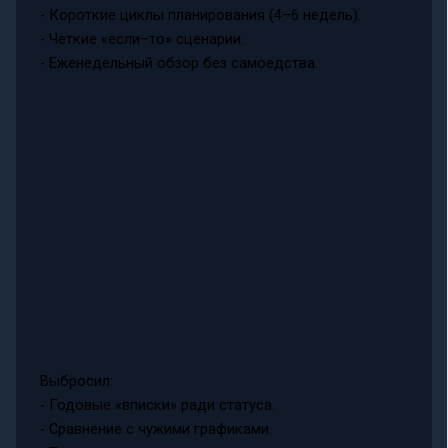
- Короткие циклы планирования (4–6 недель).
- Четкие «если–то» сценарии.
- Еженедельный обзор без самоедства.
Выбросил:
- Годовые «вписки» ради статуса.
- Сравнение с чужими графиками.