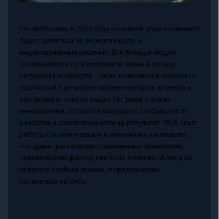
По прогнозам, в 2025 году основной упор в клининге
будет делаться на экологичность и
индивидуальные решения. Всё больше людей
отказываются от агрессивной химии в пользу
натуральных средств. Также появляются сервисы с
подпиской, где можно заранее выбрать клинера и
согласовать список задач. Но даже с этими
инновациями, остаются вопросы к стабильности
качества и ответственности за результат. Мой опыт
работы с клининговыми компаниями показывает,
что даже при наличии современных технологий,
человеческий фактор никто не отменял. И пока он
остаётся слабым звеном, я предпочитаю
полагаться на себя.