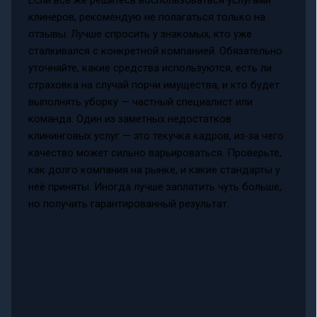
Если всё же решитесь воспользоваться услугами
клинеров, рекомендую не полагаться только на
отзывы. Лучше спросить у знакомых, кто уже
сталкивался с конкретной компанией. Обязательно
уточняйте, какие средства используются, есть ли
страховка на случай порчи имущества, и кто будет
выполнять уборку — частный специалист или
команда. Один из заметных недостатков
клининговых услуг — это текучка кадров, из-за чего
качество может сильно варьироваться. Проверьте,
как долго компания на рынке, и какие стандарты у
неё приняты. Иногда лучше заплатить чуть больше,
но получить гарантированный результат.