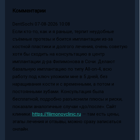
Комментарии
DentSochi
07-08-2026 10:08
Если кто-то, как и я раньше, терпит неудобные
съёмные протезы и боится имплантации из‑за
костной пластики и долгого лечения, очень советую
хотя бы сходить на консультацию в центр
имплантации д‑ра Филимонова в Сочи. Делают
базальную имплантацию по типу All‑on‑4, всю
работу под ключ уложили мне в 5 дней, без
наращивания кости и с временными, а потом и
постоянными зубами. Консультация была
бесплатной, подробно разъяснили плюсы и риски,
показали аналогичные случаи «до/после». Сайт
клиники:
https://filimonovclinic.ru
— там есть цены,
этапы лечения и отзывы, можно сразу записаться
онлайн.