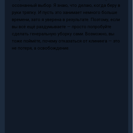
осознанный выбор. Я знаю, что делаю, когда беру в
руки тряпку. И пусть это занимает немного больше
времени, зато я уверена в результате. Поэтому, если
вы всё ещё раздумываете — просто попробуйте
сделать генеральную уборку сами. Возможно, вы
тоже поймёте, почему отказаться от клининга — это
не потеря, а освобождение.