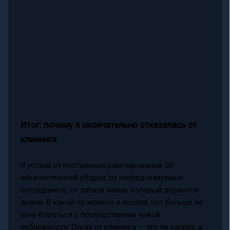
Итог: почему я окончательно отказалась от
клининга
Я устала от постоянных разочарований. От
некачественной уборки, от непредсказуемых
сотрудников, от запаха химии, который держится
днями. В какой-то момент я поняла, что больше не
хочу бороться с последствиями чужой
небрежности. Отказ от клининга — это не каприз, а