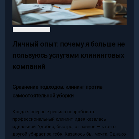
Личный опыт: почему я больше не
пользуюсь услугами клининговых
компаний
Сравнение подходов: клининг против
самостоятельной уборки
Когда я впервые решила попробовать
профессиональный клининг, идея казалась
идеальной. Удобно, быстро, а главное — кто-то
другой убирает за тебя. Казалось бы, мечта. Однако