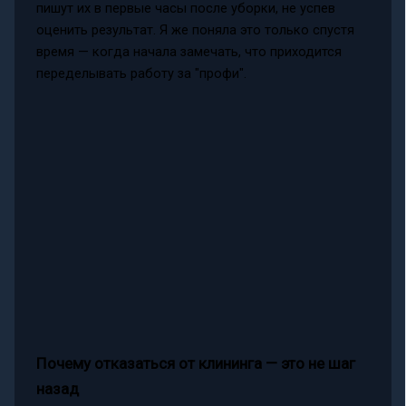
пишут их в первые часы после уборки, не успев
оценить результат. Я же поняла это только спустя
время — когда начала замечать, что приходится
переделывать работу за "профи".
Почему отказаться от клининга — это не шаг
назад