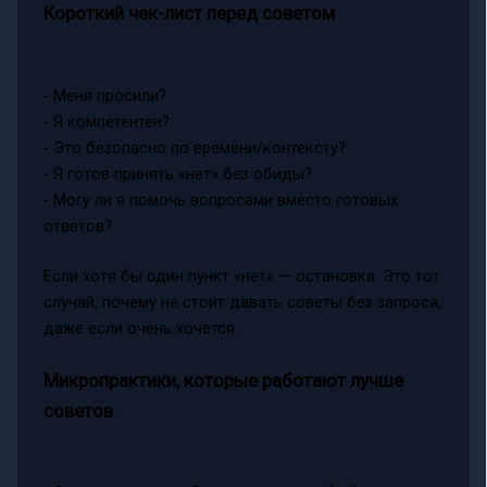
Короткий чек-лист перед советом
- Меня просили?
- Я компетентен?
- Это безопасно по времени/контексту?
- Я готов принять «нет» без обиды?
- Могу ли я помочь вопросами вместо готовых
ответов?
Если хотя бы один пункт «нет» — остановка. Это тот
случай, почему не стоит давать советы без запроса,
даже если очень хочется.
Микропрактики, которые работают лучше
советов