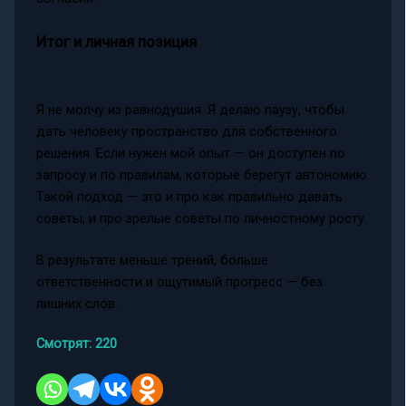
Итог и личная позиция
Я не молчу из равнодушия. Я делаю паузу, чтобы
дать человеку пространство для собственного
решения. Если нужен мой опыт — он доступен по
запросу и по правилам, которые берегут автономию.
Такой подход — это и про как правильно давать
советы, и про зрелые советы по личностному росту.
В результате меньше трений, больше
ответственности и ощутимый прогресс — без
лишних слов.
Смотрят:
220