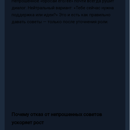
Непрошенное «бросай его/ее» почти всегда рушит
диалог. Нейтральный вариант: «Тебе сейчас нужна
поддержка или идеи?» Это и есть как правильно
давать советы — только после уточнения роли.
Почему отказ от непрошенных советов
ускоряет рост