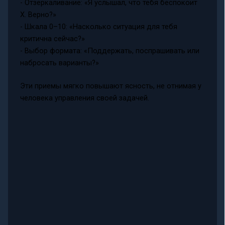
- Отзеркаливание: «Я услышал, что тебя беспокоит
Х. Верно?»
- Шкала 0–10: «Насколько ситуация для тебя
критична сейчас?»
- Выбор формата: «Поддержать, поспрашивать или
набросать варианты?»
Эти приемы мягко повышают ясность, не отнимая у
человека управления своей задачей.