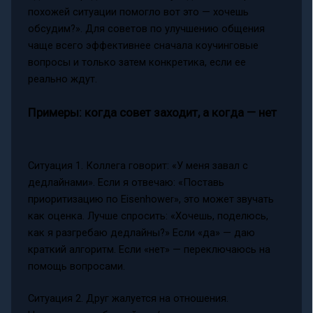
похожей ситуации помогло вот это — хочешь
обсудим?». Для советов по улучшению общения
чаще всего эффективнее сначала коучинговые
вопросы и только затем конкретика, если ее
реально ждут.
Примеры: когда совет заходит, а когда — нет
Ситуация 1. Коллега говорит: «У меня завал с
дедлайнами». Если я отвечаю: «Поставь
приоритизацию по Eisenhower», это может звучать
как оценка. Лучше спросить: «Хочешь, поделюсь,
как я разгребаю дедлайны?» Если «да» — даю
краткий алгоритм. Если «нет» — переключаюсь на
помощь вопросами.
Ситуация 2. Друг жалуется на отношения.