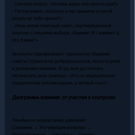
- Сначала запрос: «Хочешь идею или просто уши?»
- Потом рамка: «Сколько у нас времени и какой
результат тебе нужен?»
- Лишь затем тезисный совет, подтвержденный
опытом, с опциями выбора: «Вариант А / вариант Б;
что ближе?»
Эксперты подчёркивают: психология общения
советы строится на добровольности, ясности роли
и дозировке влияния. И да, всегда полезно
обозначать риск-границы: «Это не медицинская/
юридическая рекомендация, а личный опыт».
Диаграмма влияния: от участия к контролю
Линейка по возрастанию давления:
Слушание → Уточняющие вопросы →
Резюмирование → Гипотезы → Советы →