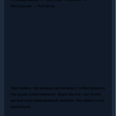
Инструкции → Контроль.
Чем правее, тем меньше автономии у собеседника и
тем выше сопротивление. Идея проста: чем более
зрелый и мотивированный человек, тем левее стоит
держаться.