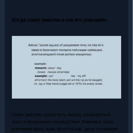
Когда совет уместен и как его упаковать
Совет уместен, когда есть запрос, релевантный
опыт и прозрачные последствия. Упаковка: одна
ключевая идея, один простой шаг, одно основание