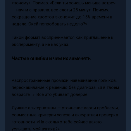
«почему». Пример: «Если ты хочешь меньше встреч
— начни с правила: все слоты 25 минут. Почему:
сокращение хвостов экономит до 15% времени в
неделе. Окей попробовать неделю?»
Такой формат воспринимается как приглашение к
эксперименту, а не как указ.
Частые ошибки и чем их заменять
Распространенные промахи: навешивание ярлыков,
перескакивание к решению без диагноза, «я в твоем
возрасте…». Все это убивает доверие.
Лучшие альтернативы — уточнение карты проблемы,
совместные критерии успеха и аккуратная проверка
готовности: «На сколько тебе сейчас важно
услышать мой взгляд?»