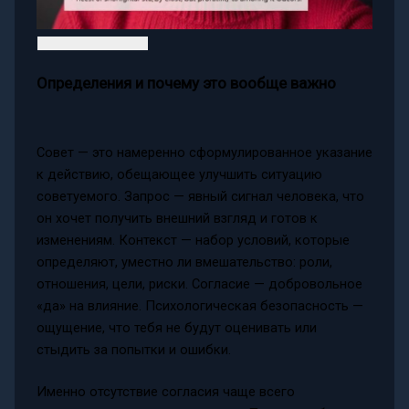
Определения и почему это вообще важно
Совет — это намеренно сформулированное указание
к действию, обещающее улучшить ситуацию
советуемого. Запрос — явный сигнал человека, что
он хочет получить внешний взгляд и готов к
изменениям. Контекст — набор условий, которые
определяют, уместно ли вмешательство: роли,
отношения, цели, риски. Согласие — добровольное
«да» на влияние. Психологическая безопасность —
ощущение, что тебя не будут оценивать или
стыдить за попытки и ошибки.
Именно отсутствие согласия чаще всего