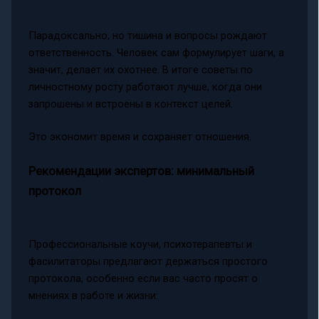
Парадоксально, но тишина и вопросы рождают
ответственность. Человек сам формулирует шаги, а
значит, делает их охотнее. В итоге советы по
личностному росту работают лучше, когда они
запрошены и встроены в контекст целей.
Это экономит время и сохраняет отношения.
Рекомендации экспертов: минимальный
протокол
Профессиональные коучи, психотерапевты и
фасилитаторы предлагают держаться простого
протокола, особенно если вас часто просят о
мнениях в работе и жизни: