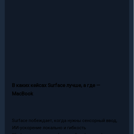
В каких кейсах Surface лучше, а где —
MacBook
Surface побеждает, когда нужны сенсорный ввод,
ИИ‑ускорение локально и гибкость