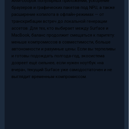
ARM‑сборок популярных приложений, ускорение
браузеров и графических пакетов под NPU, а также
расширение копилота в офлайн‑режимах — от
транскрибации встреч до локальной генерации
ассетов. Для тех, кто выбирает между Surface и
MacBook, баланс продолжит смещаться к паритету:
меньше компромиссов в совместимости, больше
автономности и разумные цены. Если вы терпеливы
и готовы подождать полгода‑год, экосистема
дозреет ещё сильнее; если нужен ноутбук «на
вчера», текущий Surface уже самодостаточен и не
выглядит временным компромиссом.