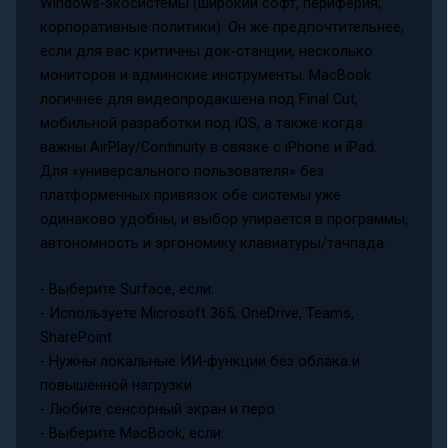
Windows‑экосистемы (широкий софт, периферия,
корпоративные политики). Он же предпочтительнее,
если для вас критичны док‑станции, несколько
мониторов и админские инструменты. MacBook
логичнее для видеопродакшена под Final Cut,
мобильной разработки под iOS, а также когда
важны AirPlay/Continuity в связке с iPhone и iPad.
Для «универсального пользователя» без
платформенных привязок обе системы уже
одинаково удобны, и выбор упирается в программы,
автономность и эргономику клавиатуры/тачпада.
- Выберите Surface, если:
- Используете Microsoft 365, OneDrive, Teams,
SharePoint
- Нужны локальные ИИ‑функции без облака и
повышенной нагрузки
- Любите сенсорный экран и перо
- Выберите MacBook, если: