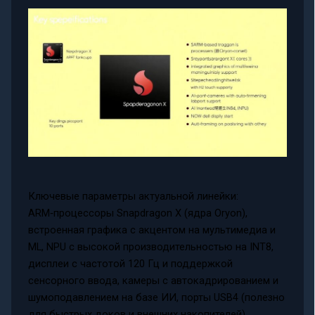
Ключевые параметры актуальной линейки:
ARM‑процессоры Snapdragon X (ядра Oryon),
встроенная графика с акцентом на мультимедиа и
ML, NPU с высокой производительностью на INT8,
дисплеи с частотой 120 Гц и поддержкой
сенсорного ввода, камеры с автокадрированием и
шумоподавлением на базе ИИ, порты USB4 (полезно
для быстрых доков и внешних накопителей),