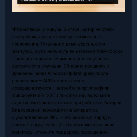
Чтобы плюсы и минусы Surface Laptop не стали
сюрпризом, заранее проверьте ключевые
приложения. Установите демо‑версии, если
доступно, и уточните, есть ли нативная ARM‑сборка.
Проверьте плагины — именно они чаще всего
застригают в эмуляции. Обновите прошивку и
драйверы через Windows Update сразу после
распаковки — ARM‑ветка активно
совершенствуется. Настройте энергопрофили:
фиксируйте 60/120 Гц по ситуации, включайте
адаптивную яркость только при работе от батареи.
Видеозвонки переведите на аппаратное
шумоподавление NPU — это экономит заряд и
снижает нагрузку на ЦП. И если важны внешние
мониторы, уточните поддержку разрешений/