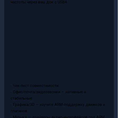
частоты через ваш док с USB4.
- Чек‑лист совместимости:
- Офис/почта/видеозвонки — нативные и
стабильные
- Графика/3D — изучите ARM‑поддержку движков и
плагинов
- Музыка — драйверы аудио‑интерфейсов под ARM