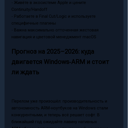
- Живёте в экосистеме Apple и цените
Continuity/Handoff
- Работаете в Final Cut/Logic и используете
специфичные плагины
- Важна максимально отточенная жестовая
навигация и цветовой менеджмент macOS
Прогноз на 2025–2026: куда
двигается Windows‑ARM и стоит
ли ждать
Перелом уже произошёл: производительность и
автономность ARM‑ноутбуков на Windows стали
конкурентными, и теперь всё решает софт. В
ближайший год ожидайте лавину нативных