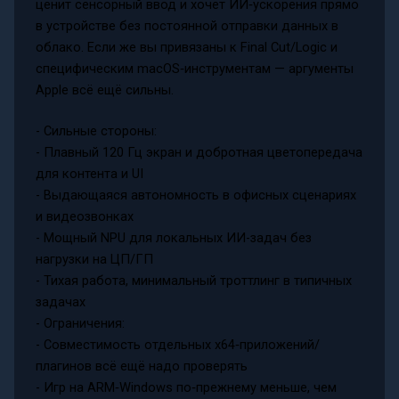
ценит сенсорный ввод и хочет ИИ‑ускорения прямо
в устройстве без постоянной отправки данных в
облако. Если же вы привязаны к Final Cut/Logic и
специфическим macOS‑инструментам — аргументы
Apple всё ещё сильны.
- Сильные стороны:
- Плавный 120 Гц экран и добротная цветопередача
для контента и UI
- Выдающаяся автономность в офисных сценариях
и видеозвонках
- Мощный NPU для локальных ИИ-задач без
нагрузки на ЦП/ГП
- Тихая работа, минимальный троттлинг в типичных
задачах
- Ограничения:
- Совместимость отдельных x64‑приложений/
плагинов всё ещё надо проверять
- Игр на ARM‑Windows по‑прежнему меньше, чем