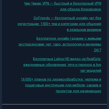
Чик-Чирик VPN — быстрый и безопасный VPN
для обхода блокировок
GoFriends — бесплатный онлайн чат без
регистрации: 1500+ тем и категории для общения
в реальном времени
Бесплатное онлайн гадание с живыми
экстрасенсами: чат, таро, астрология и медиумы
24/7
Бесплатные Latina HD видео на RealGirls:
ежедневные обновления, теги и переход в live
чат моделей
16 000+ планов по деревообработке: чертежи и
пошаговые инструкции для мебели, сараев и
проектов для начинающих