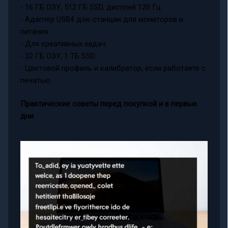
- 16 ГБ ОЗУ, 512 ГБ SSD, дисплей 120 Гц
- Адаптер USB4 док-станции для мониторов и
питания
- Для креативных задач:
- 32 ГБ ОЗУ, 1 ТБ SSD
- Цветовой профиль и калибратор, если работаете с
печатью
Практические советы перед покупкой и в первые
дни