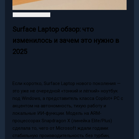
Surface Laptop обзор: что
изменилось и зачем это нужно в
2025
Если коротко, Surface Laptop нового поколения —
это уже не очередной «тонкий и лёгкий» ноутбук
под Windows, а представитель класса Copilot+ PC с
акцентом на автономность, тихую работу и
локальные ИИ‑функции. Модель на ARM-
процессорах Snapdragon X (линейка Elite/Plus)
сделала то, чего от Microsoft ждали годами:
стабильную производительность без турбин,