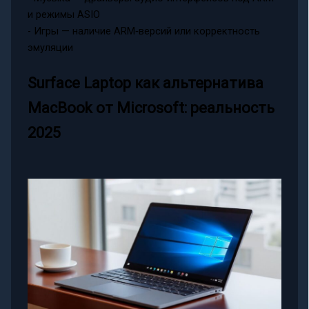
и режимы ASIO
- Игры — наличие ARM‑версий или корректность
эмуляции
Surface Laptop как альтернатива
MacBook от Microsoft: реальность
2025