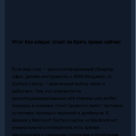
Итог без клише: стоит ли брать прямо сейчас
Если ваш стек — кроссплатформенный (браузер,
офис, дизайн‑инструменты с ARM‑билдами), то
Surface Laptop — практичный выбор «взял и
работаю». Тем, кто опирается на
узкоспециализированные x64‑плагины или любит
поиграть в новинки, стоит провести пилот: тестовые
установки, проверка лицензий и драйверов. В
финале у Microsoft Surface Laptop vs MacBook нет
универсального победителя; есть зрелая
альтернатива с сильными сторонами и понятными