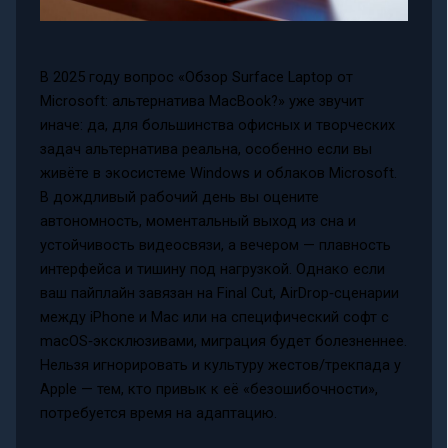
В 2025 году вопрос «Обзор Surface Laptop от
Microsoft: альтернатива MacBook?» уже звучит
иначе: да, для большинства офисных и творческих
задач альтернатива реальна, особенно если вы
живёте в экосистеме Windows и облаков Microsoft.
В дождливый рабочий день вы оцените
автономность, моментальный выход из сна и
устойчивость видеосвязи, а вечером — плавность
интерфейса и тишину под нагрузкой. Однако если
ваш пайплайн завязан на Final Cut, AirDrop‑сценарии
между iPhone и Mac или на специфический софт с
macOS‑эксклюзивами, миграция будет болезненнее.
Нельзя игнорировать и культуру жестов/трекпада у
Apple — тем, кто привык к её «безошибочности»,
потребуется время на адаптацию.