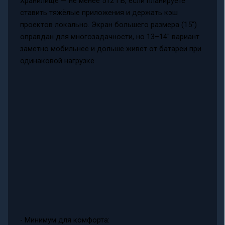
Хранилище — не менее 512 ГБ, если планируете
ставить тяжёлые приложения и держать кэш
проектов локально. Экран большего размера (15")
оправдан для многозадачности, но 13–14" вариант
заметно мобильнее и дольше живёт от батареи при
одинаковой нагрузке.
- Минимум для комфорта: