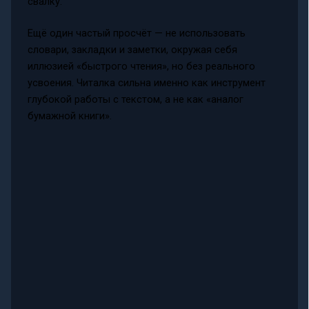
свалку.
Ещё один частый просчёт — не использовать
словари, закладки и заметки, окружая себя
иллюзией «быстрого чтения», но без реального
усвоения. Читалка сильна именно как инструмент
глубокой работы с текстом, а не как «аналог
бумажной книги».