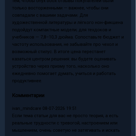
тем, чтобы onyx boox отзывы покупателей были
только восторженными — важнее, чтобы они
совпадали с вашими задачами. Для
художественной литературы и лёгкого нон‑фикшена
подойдут компактные модели; для техдоков и
учебников — 7,8–10,3 дюйма. Сопоставьте бюджет и
частоту использования, не забывайте про чехол и
возможный стилус. В итоге цена перестанет
казаться центром решения: вы будете оценивать
устройство через призму того, насколько оно
ежедневно помогает думать, учиться и работать
продуктивнее.
Комментарии
ivan_mindcare
08-07-2026 19:51
Если тема статьи для вас не просто теория, а есть
реальные трудности с тревогой, настроением или
мышлением, очень советую не затягивать и искать