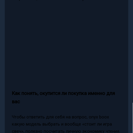
Как понять, окупится ли покупка именно для
вас
Чтобы ответить для себя на вопрос, onyx boox
какую модель выбрать и вообще «стоит ли игра
свеч», полезно посчитать личную экономику чтения.