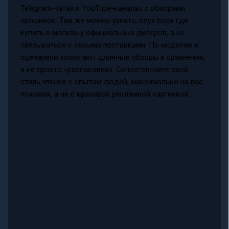
Telegram‑чатах и YouTube‑каналах с обзорами
прошивок. Там же можно узнать, onyx boox где
купить в москве у официальных дилеров, а не
связываться с серыми поставками. По моделям и
сценариям помогают длинные обзоры и сравнения,
а не просто «распаковки». Сопоставляйте свой
стиль чтения с опытом людей, максимально на вас
похожих, а не с красивой рекламной картинкой.