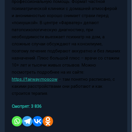
профессиональную помощь. Формат частной
психиатрической клиники с домашней атмосферой
и анонимностью хорошо снимает страхи перед
«психушкой». В центре «Фарватер» делают
патопсихологическую диагностику, при
необходимости выезжает психиатр на дом, а
сложные случаи обсуждают на консилиуме,
поэтому лечение подбирают аккуратно и без лишних
назначений. Плюс большой плюс – врачи со стажем
10+ лет и тысячи живых отзывов. Можно
посмотреть подробнее на их сайте:
https://fairway.moscow
– там понятно расписано, с
какими расстройствами они работают и как
строится терапия.
Смотрят:
3 836