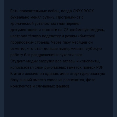
Есть показательные кейсы, когда ONYX BOOX
буквально менял рутину. Программист с
хронической усталостью глаз перевёл
документацию и техкниги на 7,8‑дюймовую модель,
настроил тёплую подсветку и режим «быстрой
прорисовки» страниц. Через пару месяцев он
отметил, что стал дольше выдерживать глубокую
работу без раздражения и сухости глаз.
Студент‑медик загрузил все атласы и конспекты,
использовал слои рукописных заметок поверх PDF.
В итоге сессию он сдавал, имея структурированную
базу знаний вместо хаоса из распечаток, фото
конспектов и случайных файлов.