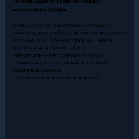
Рекомендации по развитию навыка
«осознанного чтения»
Чтобы устройство действительно «отбивало»
стоимость, важно работать не только с железом, но
и с привычками. Полезная стратегия — ввести
персональные протоколы чтения:
- Чёткая цель на книгу (зачем я её читаю).
- Лимит на количество страниц за сессию и
обязательные заметки.
- Итоговый конспект после завершения.