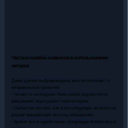
Частые ошибки новичков в использовании
читалки
Даже удачно выбрав модель, многие начинают с
неправильных привычек:
- Читают в «холодной» бело‑синей подсветке на
максимуме, перегружая глаза вечером.
- Пытаются листать, как в мессенджере, не включая
режим повышенной частоты обновления.
- Хранят всё в одной папке, превращая библиотеку в