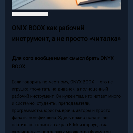
ONIX BOOX как рабочий
инструмент, а не просто «читалка»
Для кого вообще имеет смысл брать ONYX
BOOX
Если говорить по‑честному, ONYX BOOX — это не
игрушка «почитать на диване», а полноценный
рабочий инструмент. Он нужен тем, кто читает много
и системно: студенты, преподаватели,
программисты, юристы, врачи, авторы и просто
фанаты нон‑фикшена. Здесь важно понять: вы
платите не только за экран E Ink и корпус, а за
экосистему — поддержку множества форматов,