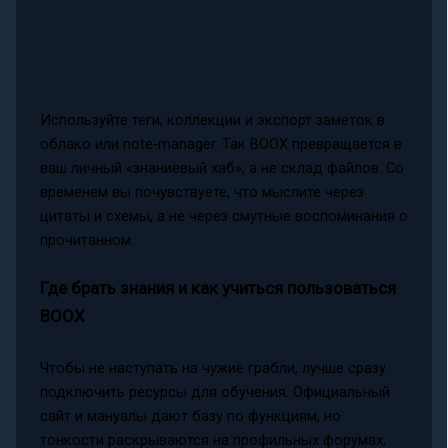
Используйте теги, коллекции и экспорт заметок в
облако или note‑manager. Так BOOX превращается в
ваш личный «знаниевый хаб», а не склад файлов. Со
временем вы почувствуете, что мыслите через
цитаты и схемы, а не через смутные воспоминания о
прочитанном.
Где брать знания и как учиться пользоваться
BOOX
Чтобы не наступать на чужие грабли, лучше сразу
подключить ресурсы для обучения. Официальный
сайт и мануалы дают базу по функциям, но
тонкости раскрываются на профильных форумах,