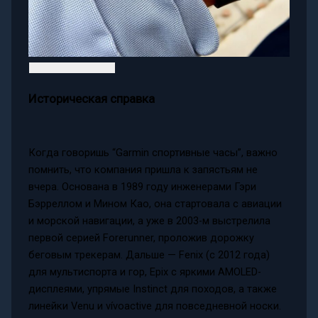
Историческая справка
Когда говоришь “Garmin спортивные часы”, важно
помнить, что компания пришла к запястьям не
вчера. Основана в 1989 году инженерами Гэри
Бэрреллом и Мином Као, она стартовала с авиации
и морской навигации, а уже в 2003-м выстрелила
первой серией Forerunner, проложив дорожку
беговым трекерам. Дальше — Fenix (с 2012 года)
для мультиспорта и гор, Epix с яркими AMOLED-
дисплеями, упрямые Instinct для походов, а также
линейки Venu и vívoactive для повседневной носки.