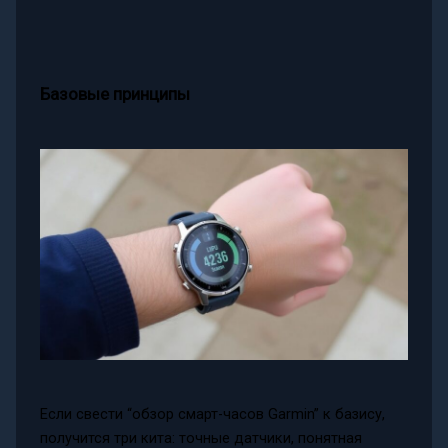
Базовые принципы
Если свести “обзор смарт-часов Garmin” к базису,
получится три кита: точные датчики, понятная