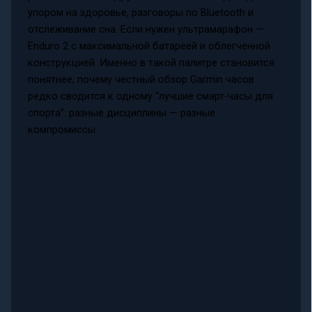
упором на здоровье, разговоры по Bluetooth и
отслеживание сна. Если нужен ультрамарафон —
Enduro 2 с максимальной батареей и облегченной
конструкцией. Именно в такой палитре становится
понятнее, почему честный обзор Garmin часов
редко сводится к одному “лучшие смарт-часы для
спорта”: разные дисциплины — разные
компромиссы.