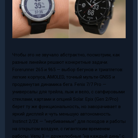
Чтобы это не звучало абстрактно, посмотрим, как
разные линейки решают конкретные задачи.
Forerunner 265 и 965 — выбор бегунов и триатлетов:
легкие корпуса, AMOLED, точный мульти-GNSS и
продвинутая динамика бега. Fenix 7/7 Pro —
универсалы для трейла, лыж и вело, с сапфировыми
стеклами, картами и опцией Solar. Epix (Gen 2/Pro)
берет ту же функциональность, но заворачивает в
яркий дисплей и чуть меньшую автономность.
Instinct 2/2X — “неубиваемые” для походов и работы
на открытом воздухе, с гигантским временем
работы. Venu 3 — дружелюбные “на каждый день” с