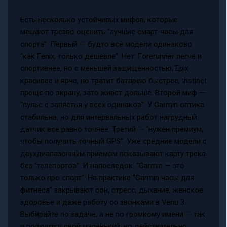
Есть несколько устойчивых мифов, которые
мешают трезво оценить “лучшие смарт-часы для
спорта”. Первый — будто все модели одинаково
“как Fenix, только дешевле”. Нет: Forerunner легче и
спортивнее, но с меньшей защищенностью; Epix
красивее и ярче, но тратит батарею быстрее; Instinct
проще по экрану, зато живет дольше. Второй миф —
“пульс с запястья у всех одинаков”. У Garmin оптика
стабильна, но для интервальных работ нагрудный
датчик все равно точнее. Третий — “нужен премиум,
чтобы получить точный GPS”. Уже средние модели с
двухдиапазонным приемом показывают карту трека
без “телепортов”. И напоследок: “Garmin — это
только про спорт”. На практике “Garmin часы для
фитнеса” закрывают сон, стресс, дыхание, женское
здоровье и даже работу со звонками в Venu 3.
Выбирайте по задаче, а не по громкому имени — так
и получится свой маленький, но действительно