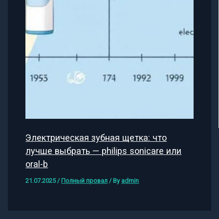
Электрическая зубная щетка: что
лучше выбрать — philips sonicare или
oral-b
21.07.2025
/
Полный провал
/ By
admin