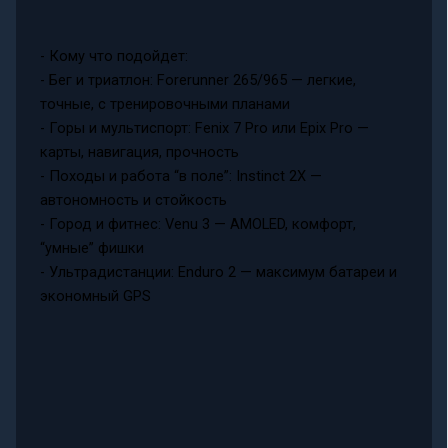
- Кому что подойдет:
- Бег и триатлон: Forerunner 265/965 — легкие,
точные, с тренировочными планами
- Горы и мультиспорт: Fenix 7 Pro или Epix Pro —
карты, навигация, прочность
- Походы и работа “в поле”: Instinct 2X —
автономность и стойкость
- Город и фитнес: Venu 3 — AMOLED, комфорт,
“умные” фишки
- Ультрадистанции: Enduro 2 — максимум батареи и
экономный GPS