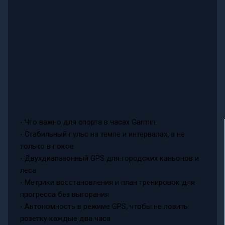
- Что важно для спорта в часах Garmin:
- Стабильный пульс на темпе и интервалах, а не
только в покое
- Двухдиапазонный GPS для городских каньонов и
леса
- Метрики восстановления и план тренировок для
прогресса без выгорания
- Автономность в режиме GPS, чтобы не ловить
розетку каждые два часа