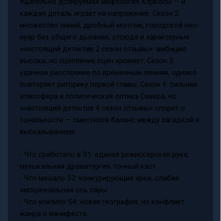
тщательно дозируемая мифология Кэркосы — и
каждая деталь играет на напряжение. Сезон 2:
множество линий, дробный монтаж, городской нео-
нуар без общего дыхания; отсюда и характерные
«настоящий детектив 2 сезон отзывы»: амбиция
высока, но сцепление сцен хромает. Сезон 3:
удачное расслоение по временным линиям, однако
повторяет риторику первой главы. Сезон 4: сильная
атмосфера и политическая оптика Севера, но
«настоящий детектив 4 сезон отзывы» спорят о
тональности — сместился баланс между загадкой и
высказыванием.
- Что сработало в S1: единая режиссёрская рука,
музыкальная драматургия, точный каст.
- Что мешало S2: конкурирующие арки, слабая
эмоциональная ось пары.
- Что усилило S4: новая география, но конфликт
жанра и манифеста.