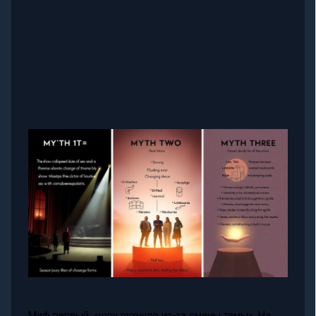
Миф первый: «шоу рухнуло из‑за смены темы». На