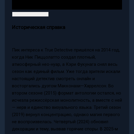
Историческая справка
Пик интереса к True Detective пришёлся на 2014 год,
когда Ник Пиццолатто создал плотный,
атмосферный нео-нуар, а Кэри Фукунага снял весь
сезон как единый фильм. Уже тогда зрители искали
настоящий детектив смотреть онлайн и
восторгались дуэтом Макконахи—Харрелсон. Во
втором сезоне (2015) формат антологии остался, но
исчезла режиссёрская монолитность, а вместе с ней
— нерв и единство визуального языка. Третий сезон
(2019) вернул концентрацию, однако магия первого
не воспроизвелась. Четвёртый (2024) обновил
декорации и тему, вызвав горячие споры. В 2025-м