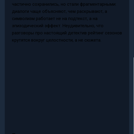
частично сохранились, но стали фрагментарными:
диалоги чаще объясняют, чем раскрывают, а
символизм работает не на подтекст, а на
эпизодический эффект. Неудивительно, что
разговоры про настоящий детектив рейтинг сезонов
крутятся вокруг целостности, а не сюжета.