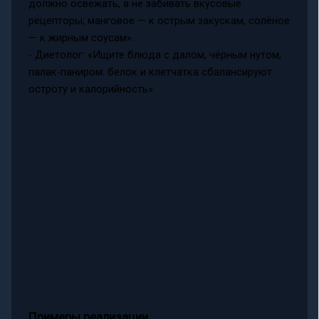
должно освежать, а не забивать вкусовые
рецепторы; манговое — к острым закускам, солёное
— к жирным соусам».
- Диетолог: «Ищите блюда с далом, чёрным нутом,
палак-паниром: белок и клетчатка сбалансируют
остроту и калорийность».
Примеры реализации