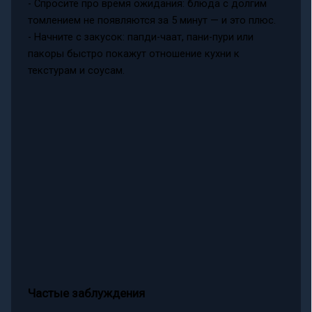
- Спросите про время ожидания: блюда с долгим
томлением не появляются за 5 минут — и это плюс.
- Начните с закусок: папди-чаат, пани-пури или
пакоры быстро покажут отношение кухни к
текстурам и соусам.
Частые заблуждения