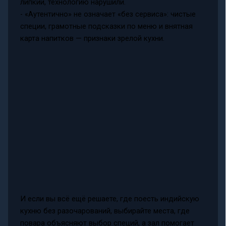
липкий, технологию нарушили.
- «Аутентично» не означает «без сервиса»: чистые
специи, грамотные подсказки по меню и внятная
карта напитков — признаки зрелой кухни.
И если вы всё ещё решаете, где поесть индийскую
кухню без разочарований, выбирайте места, где
повара объясняют выбор специй, а зал помогает