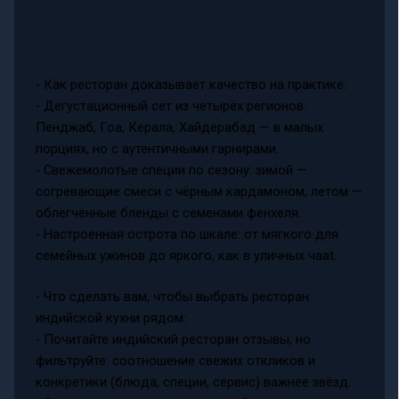
- Как ресторан доказывает качество на практике:
- Дегустационный сет из четырёх регионов:
Пенджаб, Гоа, Керала, Хайдерабад — в малых
порциях, но с аутентичными гарнирами.
- Свежемолотые специи по сезону: зимой —
согревающие смеси с чёрным кардамоном, летом —
облегчённые бленды с семенами фенхеля.
- Настроенная острота по шкале: от мягкого для
семейных ужинов до яркого, как в уличных чaat.
- Что сделать вам, чтобы выбрать ресторан
индийской кухни рядом:
- Почитайте индийский ресторан отзывы, но
фильтруйте: соотношение свежих откликов и
конкретики (блюда, специи, сервис) важнее звёзд.