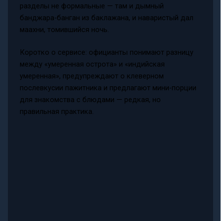
разделы не формальные — там и дымный
банджара-банган из баклажана, и наваристый дал
маахни, томившийся ночь.
Коротко о сервисе: официанты понимают разницу
между «умеренная острота» и «индийская
умеренная», предупреждают о клеверном
послевкусии пажитника и предлагают мини-порции
для знакомства с блюдами — редкая, но
правильная практика.