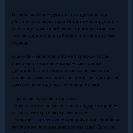
Главная ошибка — думать, что индийская еда
обязательно сверхострая. Острота — инструмент, а
не самоцель; мавзолей вкуса строится на кислоте
тамаринда, кремовости йогурта и терпкости семян
горчицы.
Ещё миф — «всё одно и то же в красном соусе».
Сливочная томатная масала — лишь одна из
десятков баз: есть кокосовые карри, линзовые
подливы, томлёные соусы на кости, где цвет и вкус
диктуют не помидоры, а специи и техника.
- Три вещи, которые стоит знать:
- Наан ≠ роти: первый печётся в тандыре, второй —
на твае; текстура и вкус различаются.
- Бирьяни — это не «рис с курицей», а многослойная
запеканка с паровым доведением (дам). Если рис