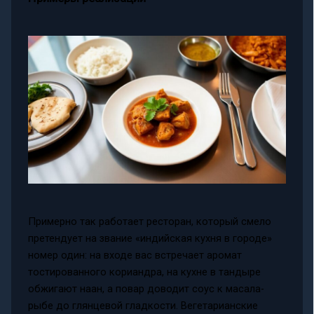
Примерно так работает ресторан, который смело
претендует на звание «индийская кухня в городе»
номер один: на входе вас встречает аромат
тостированного кориандра, на кухне в тандыре
обжигают наан, а повар доводит соус к масала-
рыбе до глянцевой гладкости. Вегетарианские