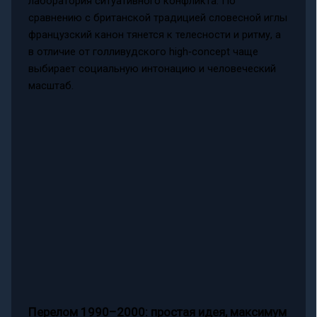
лаборатория ситуативного конфликта. По
сравнению с британской традицией словесной иглы
французский канон тянется к телесности и ритму, а
в отличие от голливудского high‑concept чаще
выбирает социальную интонацию и человеческий
масштаб.
Перелом 1990–2000: простая идея, максимум