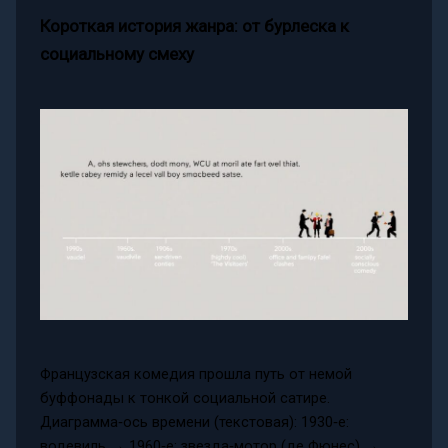
Короткая история жанра: от бурлеска к
социальному смеху
Французская комедия прошла путь от немой
буффонады к тонкой социальной сатире.
Диаграмма‑ось времени (текстовая): 1930‑е:
водевиль → 1960‑е: звезда‑мотор (де Фюнес) →