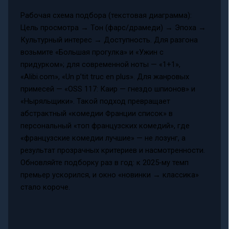
Рабочая схема подбора (текстовая диаграмма):
Цель просмотра → Тон (фарс/драмеди) → Эпоха →
Культурный интерес → Доступность. Для разгона
возьмите «Большая прогулка» и «Ужин с
придурком»; для современной ноты — «1+1»,
«Alibi.com», «Un p’tit truc en plus». Для жанровых
примесей — «OSS 117: Каир — гнездо шпионов» и
«Ныряльщики». Такой подход превращает
абстрактный «комедии Франции список» в
персональный «топ французских комедий», где
«французские комедии лучшие» — не лозунг, а
результат прозрачных критериев и насмотренности.
Обновляйте подборку раз в год: к 2025‑му темп
премьер ускорился, и окно «новинки → классика»
стало короче.