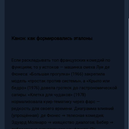
Канон: как формировались эталоны
Если раскладывать топ французских комедий по
функциям, то у истоков — машинка смеха Луи де
Фюнеса: «Большая прогулка» (1966) закрепила
модель «простак против системы», а «Крыло или
бедро» (1976) довела гротеск до гастрономической
сатиры. «Клетка для чудаков» (1978)
нормализовала куир‑тематику через фарс —
редкость для своего времени. Диаграмма влияний
(упрощённая): де Фюнес ⇒ телесная комедия;
Эдуард Молінаро ⇒ изящество диалогов; Вебер ⇒