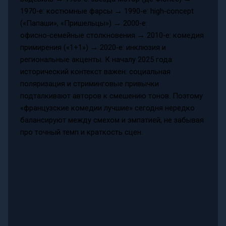
1970‑е: костюмные фарсы → 1990‑е: high‑concept
(«Папаши», «Пришельцы») → 2000‑е:
офисно‑семейные столкновения → 2010‑е: комедия
примирения («1+1») → 2020‑е: инклюзия и
региональные акценты. К началу 2025 года
исторический контекст важен: социальная
поляризация и стриминговые привычки
подталкивают авторов к смешению тонов. Поэтому
«французские комедии лучшие» сегодня нередко
балансируют между смехом и эмпатией, не забывая
про точный темп и краткость сцен.