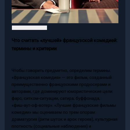
Что считать «лучшей» французской комедией:
термины и критерии
Чтобы говорить предметно, определим термины.
«Французская комедия» — это фильм, созданный
преимущественно французскими продюсерами и
авторами, где доминируют юмористические цели:
фарс, ситком‑ситуации, сатира, буффонада,
«фиш‑аут‑оф‑вотер». «Лучшие французские фильмы
комедии» мы оцениваем по трем опорам:
драматургия (ритм шуток и арок героев), культурная
плотность (социальные наблюдения) и