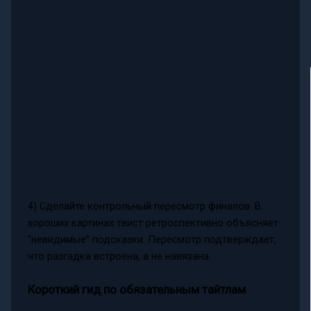
4) Сделайте контрольный пересмотр финалов. В
хороших картинах твист ретроспективно объясняет
“невидимые” подсказки. Пересмотр подтверждает,
что разгадка встроена, а не навязана.
Короткий гид по обязательным тайтлам