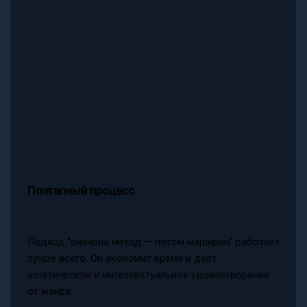
Поэтапный процесс
Подход “сначала метод — потом марафон” работает
лучше всего. Он экономит время и дает
эстетическое и интеллектуальное удовлетворение
от жанра.