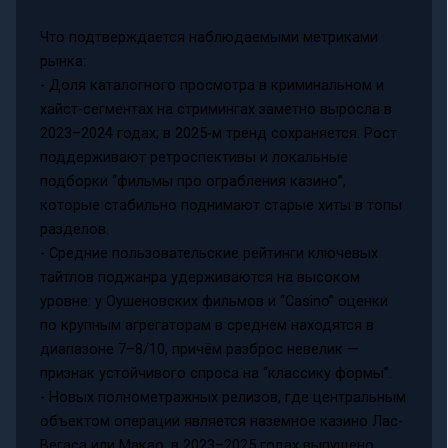
Что подтверждается наблюдаемыми метриками
рынка:
- Доля каталогного просмотра в криминальном и
хайст-сегментах на стримингах заметно выросла в
2023–2024 годах; в 2025-м тренд сохраняется. Рост
поддерживают ретроспективы и локальные
подборки “фильмы про ограбления казино”,
которые стабильно поднимают старые хиты в топы
разделов.
- Средние пользовательские рейтинги ключевых
тайтлов поджанра удерживаются на высоком
уровне: у Оушеновских фильмов и “Casino” оценки
по крупным агрегаторам в среднем находятся в
диапазоне 7–8/10, причём разброс невелик —
признак устойчивого спроса на “классику формы”.
- Новых полнометражных релизов, где центральным
объектом операции является наземное казино Лас-
Вегаса или Макао, в 2023–2025 годах выпущено