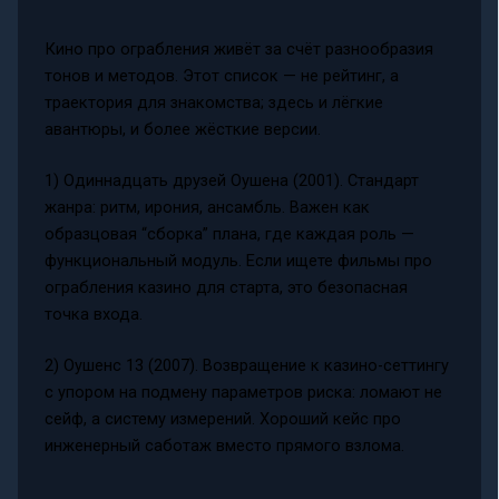
Кино про ограбления живёт за счёт разнообразия
тонов и методов. Этот список — не рейтинг, а
траектория для знакомства; здесь и лёгкие
авантюры, и более жёсткие версии.
1) Одиннадцать друзей Оушена (2001). Стандарт
жанра: ритм, ирония, ансамбль. Важен как
образцовая “сборка” плана, где каждая роль —
функциональный модуль. Если ищете фильмы про
ограбления казино для старта, это безопасная
точка входа.
2) Оушенс 13 (2007). Возвращение к казино-сеттингу
с упором на подмену параметров риска: ломают не
сейф, а систему измерений. Хороший кейс про
инженерный саботаж вместо прямого взлома.