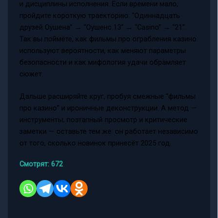
и дисциплины исполнения. Если времени мало,
пройдите короткую траекторию: “Одиннадцать
друзей Оушена” → “Оушенс 13” → “Casino” → “21”.
Так вы поймёте, как фильмы про ограбления казино
используют вероятности, как меняют параметры
безопасности и как мифология удачи обрамляет
сюжет.
Дальше расширяйте круг, пробуя смежные “фильмы
про казино” и ироничные деконструкции. А метод —
инструменты, поэтапный просмотр и критические
заметки — оставьте тем же: он работает независимо
от того, сколько новинок принесёт 2025 год.
Смотрят:
672