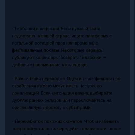
- Геоблоки и лицензии. Если нужный тайтл
недоступен в вашей стране, ищите платформу с
легальной ротацией прав или временные
фестивальные показы. Некоторые сервисы
публикуют календарь “возврата” классики —
добавьте напоминание в календарь.
- Разночтения переводов. Одни и те же фильмы про
ограбления казино могут иметь несколько
локализаций. Если интонация важна, выбирайте
дубляж ранних релизов или переключайтесь на
оригинальную дорожку с субтитрами.
- Переизбыток похожих сюжетов. Чтобы избежать
жанровой усталости, чередуйте тональности: после