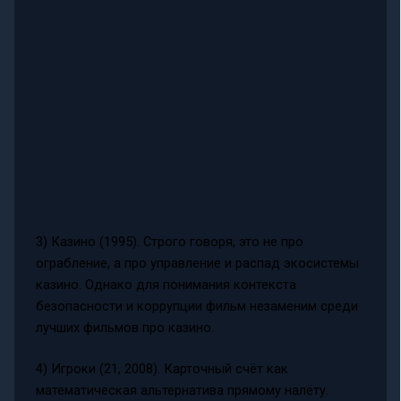
3) Казино (1995). Строго говоря, это не про
ограбление, а про управление и распад экосистемы
казино. Однако для понимания контекста
безопасности и коррупции фильм незаменим среди
лучших фильмов про казино.
4) Игроки (21, 2008). Карточный счёт как
математическая альтернатива прямому налёту.