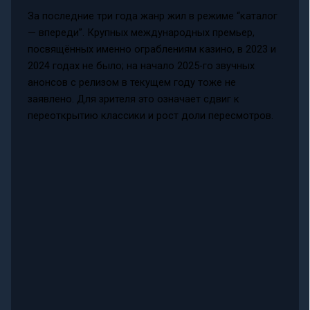
За последние три года жанр жил в режиме “каталог
— впереди”. Крупных международных премьер,
посвящённых именно ограблениям казино, в 2023 и
2024 годах не было; на начало 2025-го звучных
анонсов с релизом в текущем году тоже не
заявлено. Для зрителя это означает сдвиг к
переоткрытию классики и рост доли пересмотров.