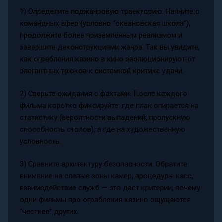
1) Определите поджанровую траекторию. Начните с
командных афер (условно “океановская школа”),
продолжите более приземлённым реализмом и
завершите деконструкциями жанра. Так вы увидите,
как ограбления казино в кино эволюционируют от
элегантных трюков к системной критике удачи.
2) Сверьте ожидания с фактами. После каждого
фильма коротко фиксируйте: где план опирается на
статистику (вероятности выпадений, пропускную
способность столов), а где на художественную
условность.
3) Сравните архитектуру безопасности. Обратите
внимание на слепые зоны камер, процедуры касс,
взаимодействие служб — это даст критерии, почему
одни фильмы про ограбления казино ощущаются
“честнее” других.