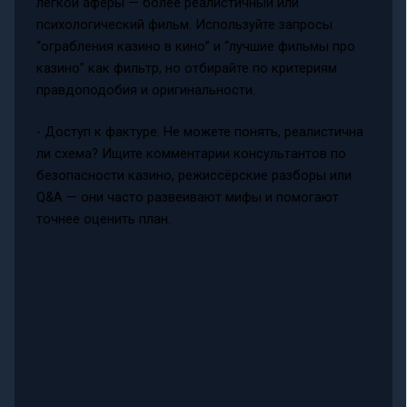
лёгкой аферы — более реалистичный или
психологический фильм. Используйте запросы
“ограбления казино в кино” и “лучшие фильмы про
казино” как фильтр, но отбирайте по критериям
правдоподобия и оригинальности.
- Доступ к фактуре. Не можете понять, реалистична
ли схема? Ищите комментарии консультантов по
безопасности казино, режиссёрские разборы или
Q&A — они часто развеивают мифы и помогают
точнее оценить план.