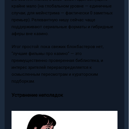
крайне мало (на глобальном уровне — единичные
случаи; для мейнстрима — фактически 0 заметных
премьер). Релевантную нишу сейчас чаще
поддерживают сериальные форматы и гибридные
аферы вне казино.
Итог простой: пока свежих блокбастеров нет,
“лучшие фильмы про казино” — это
преимущественно проверенная библиотека, и
интерес зрителей перераспределяется к
осмысленным пересмотрам и кураторским
подборкам.
Устранение неполадок