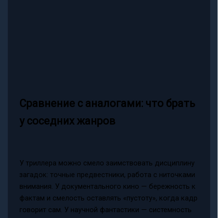
Сравнение с аналогами: что брать
у соседних жанров
У триллера можно смело заимствовать дисциплину
загадок: точные предвестники, работа с ниточками
внимания. У документального кино — бережность к
фактам и смелость оставлять «пустоту», когда кадр
говорит сам. У научной фантастики — системность