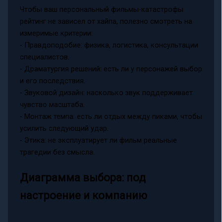
Чтобы ваш персональный фильмы-катастрофы
рейтинг не зависел от хайпа, полезно смотреть на
измеримые критерии:
- Правдоподобие: физика, логистика, консультации
специалистов.
- Драматургия решений: есть ли у персонажей выбор
и его последствия.
- Звуковой дизайн: насколько звук поддерживает
чувство масштаба.
- Монтаж темпа: есть ли отдых между пиками, чтобы
усилить следующий удар.
- Этика: не эксплуатирует ли фильм реальные
трагедии без смысла.
Диаграмма выбора: под
настроение и компанию