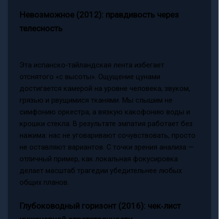
Невозможное (2012): правдивость через
телесность
Эта испанско‑тайландская лента избегает
отснятого «с высоты». Ощущение цунами
достигается камерой на уровне человека, звуком,
грязью и рвущимися тканями. Мы слышим не
симфонию оркестра, а вязкую какофонию воды и
крошки стекла. В результате эмпатия работает без
нажима: нас не уговаривают сочувствовать, просто
не оставляют вариантов. С точки зрения анализа —
отличный пример, как локальная фокусировка
делает масштаб трагедии убедительнее любых
общих планов.
Глубоководный горизонт (2016): чек‑лист