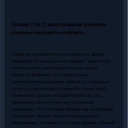
Титаник (1997): катастрофа как усилитель
романа и классового конфликта
Несмотря на романтическую оболочку, фильм
опирается на точную реконструкцию: архитектуру
лайнера, логику затопления отсеков, холод
Северной Атлантики. Ключевой прием —
постепенное наращивание тревоги: от «ледяных»
шуток до груза закрытых дверей и крена палуб.
Технические детали не ради педантства: они
объясняют, почему решения персонажей
ограничены. Это отличный пример, как катастрофа
превращает личную линию в универсальное
переживание, оставаясь честной к физике событий.