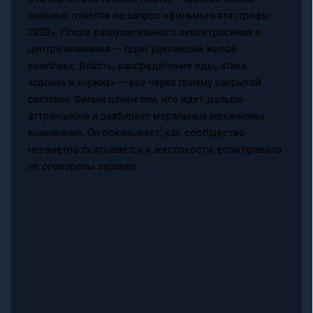
сильных ответов на запрос «фильмы-катастрофы
2023». После разрушительного землетрясения в
центре внимания — один уцелевший жилой
комплекс. Власть, распределение еды, этика
«своих» и «чужих» — все через призму закрытой
системы. Фильм ценен тем, что идет дальше
аттракциона и разбирает моральные механизмы
выживания. Он показывает, как сообщество
незаметно скатывается к жестокости, если правила
не оговорены заранее.