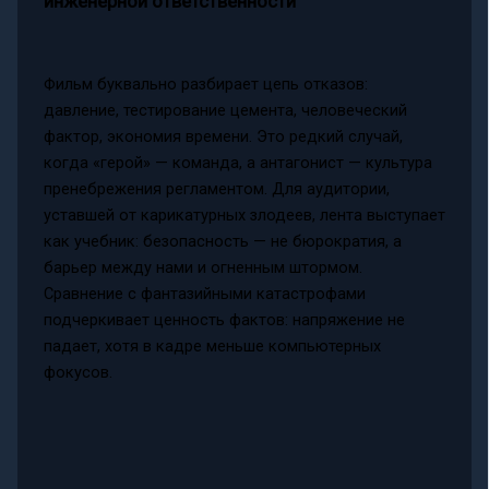
инженерной ответственности
Фильм буквально разбирает цепь отказов:
давление, тестирование цемента, человеческий
фактор, экономия времени. Это редкий случай,
когда «герой» — команда, а антагонист — культура
пренебрежения регламентом. Для аудитории,
уставшей от карикатурных злодеев, лента выступает
как учебник: безопасность — не бюрократия, а
барьер между нами и огненным штормом.
Сравнение с фантазийными катастрофами
подчеркивает ценность фактов: напряжение не
падает, хотя в кадре меньше компьютерных
фокусов.