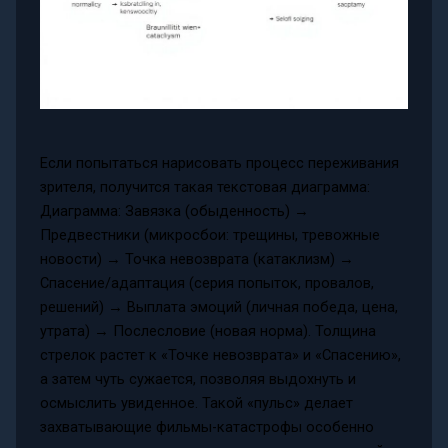
Если попытаться нарисовать процесс переживания
зрителя, получится такая текстовая диаграмма:
Диаграмма: Завязка (обыденность) →
Предвестники (микросбои: трещины, тревожные
новости) → Точка невозврата (катаклизм) →
Спасение/адаптация (серия попыток, провалов,
решений) → Выплата эмоций (личная победа, цена,
утрата) → Послесловие (новая норма). Толщина
стрелок растет к «Точке невозврата» и «Спасению»,
а затем чуть сужается, позволяя выдохнуть и
осмыслить увиденное. Такой «пульс» делает
захватывающие фильмы-катастрофы особенно