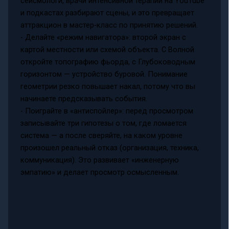
сейсмологи, врачи интенсивной терапии на YouTube
и подкастах разбирают сцены, и это превращает
аттракцион в мастер‑класс по принятию решений.
- Делайте «режим навигатора»: второй экран с
картой местности или схемой объекта. С Волной
откройте топографию фьорда, с Глубоководным
горизонтом — устройство буровой. Понимание
геометрии резко повышает накал, потому что вы
начинаете предсказывать события.
- Поиграйте в «антиспойлер»: перед просмотром
записывайте три гипотезы о том, где ломается
система — а после сверяйте, на каком уровне
произошел реальный отказ (организация, техника,
коммуникация). Это развивает «инженерную
эмпатию» и делает просмотр осмысленным.