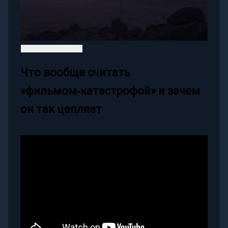
Что вообще считать
«фильмом‑катастрофой» и зачем
он так цепляет