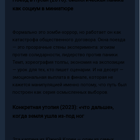
как социум в миниатюре
Формально это зомби‑хоррор, но работает он как
катастрофа общественного договора. Окна поезда
— это прозрачные стены эксперимента: эгоизм
против солидарности, лидерство против паники.
Темп, хореография толпы, экономия на экспозиции
— урок для тех, кто пишет сценарии. И на десерт —
эмоциональная выплата в финале, которая не
кажется манипуляцией именно потому, что путь был
построен как серия осмысленных выборов.
Конкретная утопия (2023): «что дальше»,
когда земля ушла из‑под ног
Эта картина из Южной Кореи — один из самых