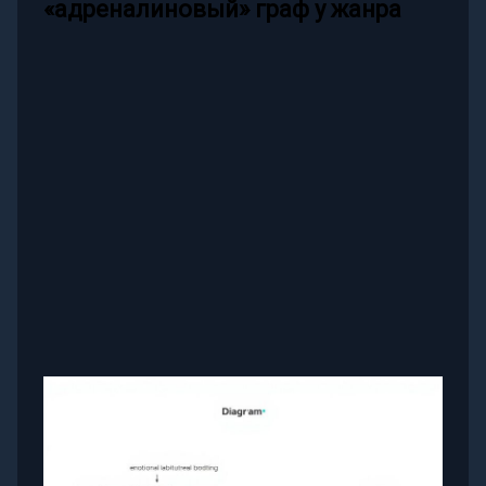
«адреналиновый» граф у жанра