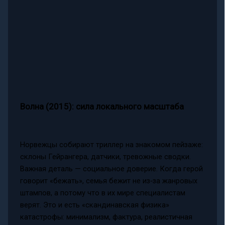
Волна (2015): сила локального масштаба
Норвежцы собирают триллер на знакомом пейзаже:
склоны Гейрангера, датчики, тревожные сводки.
Важная деталь — социальное доверие. Когда герой
говорит «бежать», семья бежит не из‑за жанровых
штампов, а потому что в их мире специалистам
верят. Это и есть «скандинавская физика»
катастрофы: минимализм, фактура, реалистичная