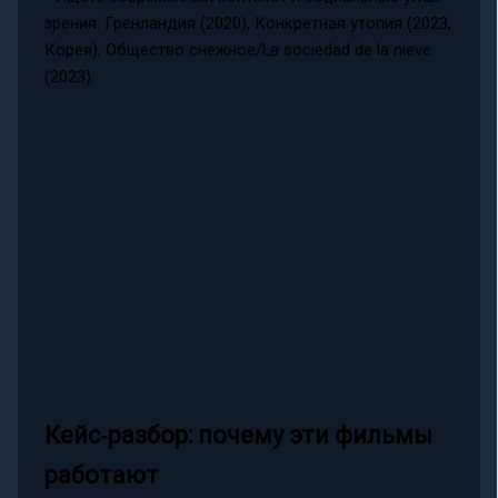
зрения: Гренландия (2020), Конкретная утопия (2023,
Корея), Общество снежное/La sociedad de la nieve
(2023).
Кейс‑разбор: почему эти фильмы
работают