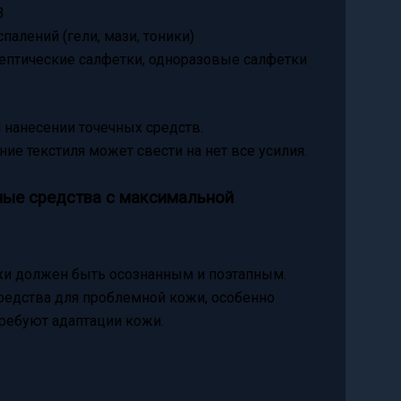
В
палений (гели, мази, тоники)
септические салфетки, одноразовые салфетки
 нанесении точечных средств.
ие текстиля может свести на нет все усилия.
ные средства с максимальной
жи должен быть осознанным и поэтапным.
редства для проблемной кожи, особенно
ребуют адаптации кожи.