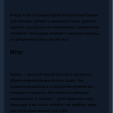
И ещё: если это ваша первая альтернатива бритве
для женщин, начните с маленькой зоны, держите
зеркало под рукой и не отвлекайтесь таймером на
телефоне. Процедура занимает считанные минуты,
но дисциплина здесь решает всё.
Итог
Кремы — простой способ быстро и аккуратно
убрать нежелательные волосы дома. При
правильном выборе и соблюдении времени вы
получаете гладкость без порезов и минимум
раздражения. А дальше — дело привычки: пару
процедур, и вы точно поймёте, как выбрать крем
для депиляции именно под себя.