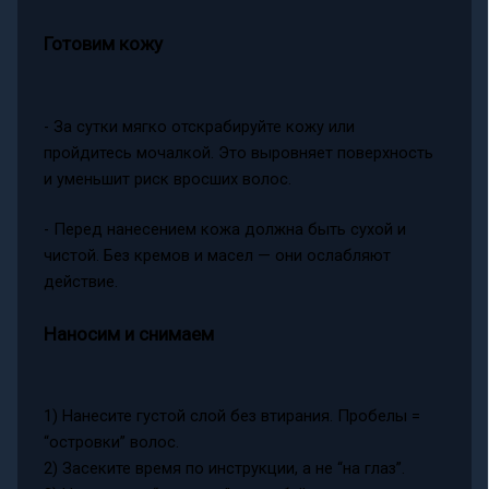
Готовим кожу
- За сутки мягко отскрабируйте кожу или
пройдитесь мочалкой. Это выровняет поверхность
и уменьшит риск вросших волос.
- Перед нанесением кожа должна быть сухой и
чистой. Без кремов и масел — они ослабляют
действие.
Наносим и снимаем
1) Нанесите густой слой без втирания. Пробелы =
“островки” волос.
2) Засеките время по инструкции, а не “на глаз”.