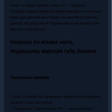
Кому‑то важен аромат, кому‑то — скорость.
Поэтому перед покупкой снова пригодятся честные
крем для депиляции отзывы: по ним легко понять,
щиплет ли средство в подмышках и как ведёт себя
при жёстком волосе.
Нюансы по зонам: ноги,
подмышки, верхняя губа, бикини
Локальные правила
- Ноги. Стандартные формулы, время по инструкции,
слой потолще на голени.
- Подмышки. Тонкая кожа, пот — чаще реакция.