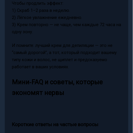
Чтобы продлить эффект:
1) Скраб 1–2 раза в неделю.
2) Лёгкое увлажнение ежедневно.
3) Крем повторно — не чаще, чем каждые 72 часа на
одну зону.
И помните: лучший крем для депиляции — это не
“самый дорогой”, а тот, который подходит вашему
типу кожи и волос, не щиплет и предсказуемо
работает в ваших условиях.
Мини‑FAQ и советы, которые
экономят нервы
Короткие ответы на частые вопросы