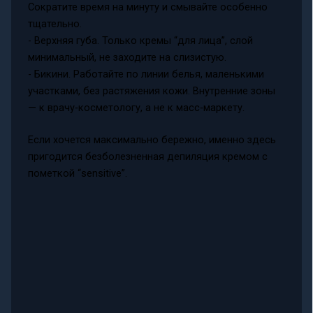
Сократите время на минуту и смывайте особенно
тщательно.
- Верхняя губа. Только кремы “для лица”, слой
минимальный, не заходите на слизистую.
- Бикини. Работайте по линии белья, маленькими
участками, без растяжения кожи. Внутренние зоны
— к врачу‑косметологу, а не к масс‑маркету.
Если хочется максимально бережно, именно здесь
пригодится безболезненная депиляция кремом с
пометкой “sensitive”.