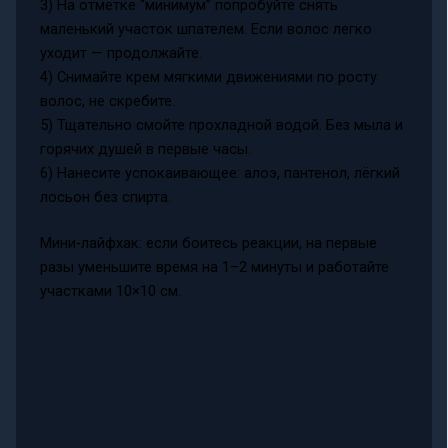
3) На отметке “минимум” попробуйте снять
маленький участок шпателем. Если волос легко
уходит — продолжайте.
4) Снимайте крем мягкими движениями по росту
волос, не скребите.
5) Тщательно смойте прохладной водой. Без мыла и
горячих душей в первые часы.
6) Нанесите успокаивающее: алоэ, пантенол, лёгкий
лосьон без спирта.
Мини‑лайфхак: если боитесь реакции, на первые
разы уменьшите время на 1–2 минуты и работайте
участками 10×10 см.