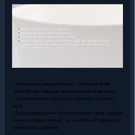
- Тиогликолат кальция/калия — базовый актив.
- Смягчители: глицерин, масла жожоба и авокадо.
- Успокаивающие: аллантоин, пантенол, экстракт
овса.
- Дезодорирующие и нейтрализующие запах: парфум
немного глушит серный тон, но и без него формула
может быть щадящей.