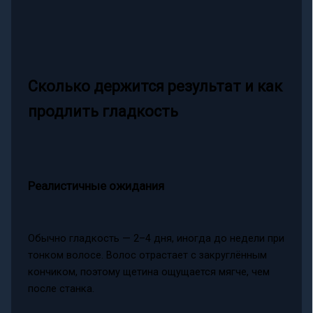
Сколько держится результат и как
продлить гладкость
Реалистичные ожидания
Обычно гладкость — 2–4 дня, иногда до недели при
тонком волосе. Волос отрастает с закруглённым
кончиком, поэтому щетина ощущается мягче, чем
после станка.