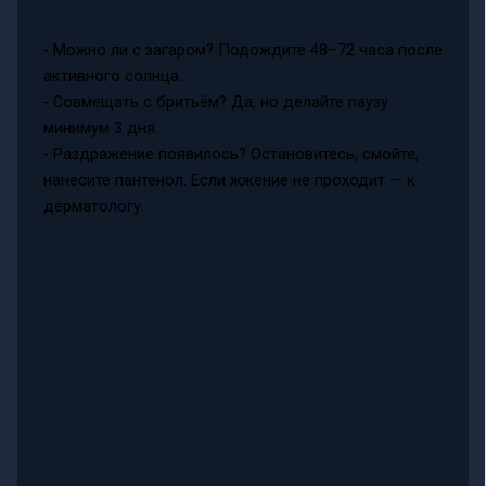
- Можно ли с загаром? Подождите 48–72 часа после
активного солнца.
- Совмещать с бритьём? Да, но делайте паузу
минимум 3 дня.
- Раздражение появилось? Остановитесь, смойте,
нанесите пантенол. Если жжение не проходит — к
дерматологу.