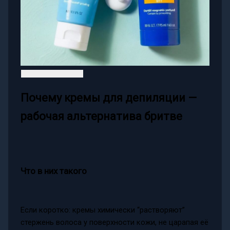
Почему кремы для депиляции —
рабочая альтернатива бритве
Что в них такого
Если коротко: кремы химически “растворяют”
стержень волоса у поверхности кожи, не царапая её