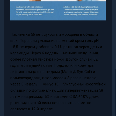
Пациентка 56 лет, сухость и морщины в области
щёк. Перевели умывание на мягкий крем-гель pH
~5,5, вечером добавили 0,1% ретинол через день и
керамиды. Через 6 недель — меньше шелушения,
более плотная текстура кожи. Другой случай: 62
года, «плывущий» овал. Подключили крем для
лифтинга лица с пептидами (Matrixyl, Syn-Coll) и
полисахаридами, плюс массаж 3 раза в неделю;
через 8 недель — минус 10–15% глубины носогубной
складки по фотоанализу. Для гиперпигментации 58
лет — ниацинамид 5% и витамин С SAP 10% днём,
ретиноид низкой силы ночью; пятна заметно
светлеют к 12-й неделе.