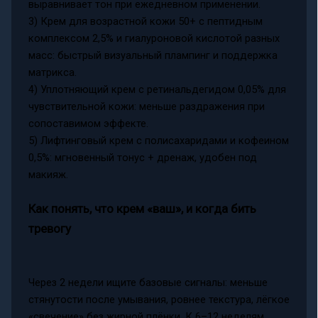
выравнивает тон при ежедневном применении.
3) Крем для возрастной кожи 50+ с пептидным
комплексом 2,5% и гиалуроновой кислотой разных
масс: быстрый визуальный плампинг и поддержка
матрикса.
4) Уплотняющий крем с ретинальдегидом 0,05% для
чувствительной кожи: меньше раздражения при
сопоставимом эффекте.
5) Лифтинговый крем с полисахаридами и кофеином
0,5%: мгновенный тонус + дренаж, удобен под
макияж.
Как понять, что крем «ваш», и когда бить
тревогу
Через 2 недели ищите базовые сигналы: меньше
стянутости после умывания, ровнее текстура, лёгкое
«свечение» без жирной плёнки. К 6–12 неделям