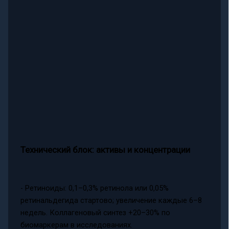
Технический блок: активы и концентрации
- Ретиноиды: 0,1–0,3% ретинола или 0,05%
ретинальдегида стартово; увеличение каждые 6–8
недель. Коллагеновый синтез +20–30% по
биомаркерам в исследованиях.