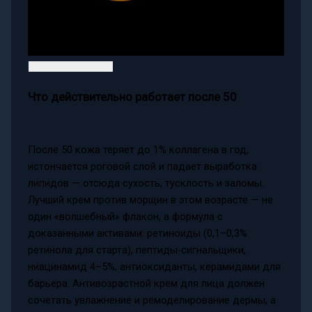
Что действительно работает после 50
После 50 кожа теряет до 1% коллагена в год,
истончается роговой слой и падает выработка
липидов — отсюда сухость, тусклость и заломы.
Лучший крем против морщин в этом возрасте — не
один «волшебный» флакон, а формула с
доказанными активами: ретиноиды (0,1–0,3%
ретинола для старта), пептиды-сигнальщики,
ниацинамид 4–5%, антиоксиданты, керамидами для
барьера. Антивозрастной крем для лица должен
сочетать увлажнение и ремоделирование дермы, а