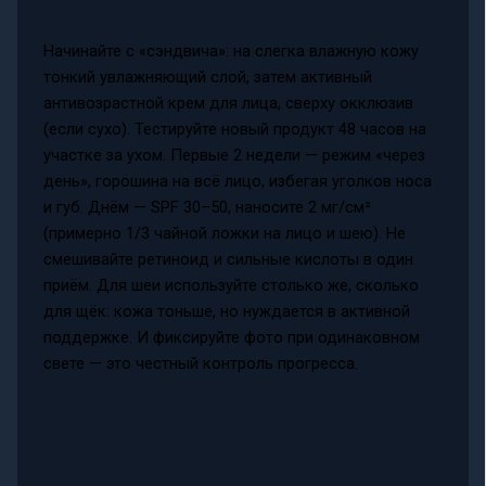
Начинайте с «сэндвича»: на слегка влажную кожу
тонкий увлажняющий слой, затем активный
антивозрастной крем для лица, сверху окклюзив
(если сухо). Тестируйте новый продукт 48 часов на
участке за ухом. Первые 2 недели — режим «через
день», горошина на всё лицо, избегая уголков носа
и губ. Днём — SPF 30–50, наносите 2 мг/см²
(примерно 1/3 чайной ложки на лицо и шею). Не
смешивайте ретиноид и сильные кислоты в один
приём. Для шеи используйте столько же, сколько
для щёк: кожа тоньше, но нуждается в активной
поддержке. И фиксируйте фото при одинаковном
свете — это честный контроль прогресса.