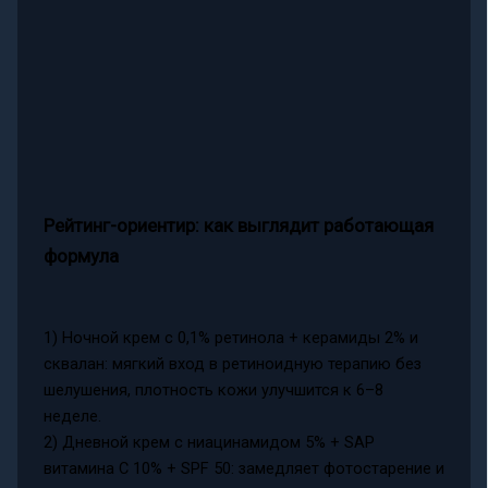
Рейтинг-ориентир: как выглядит работающая
формула
1) Ночной крем с 0,1% ретинола + керамиды 2% и
сквалан: мягкий вход в ретиноидную терапию без
шелушения, плотность кожи улучшится к 6–8
неделе.
2) Дневной крем с ниацинамидом 5% + SAP
витамина C 10% + SPF 50: замедляет фотостарение и