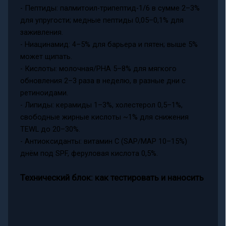
- Пептиды: палмитоил-трипептид-1/6 в сумме 2–3%
для упругости; медные пептиды 0,05–0,1% для
заживления.
- Ниацинамид: 4–5% для барьера и пятен; выше 5%
может щипать.
- Кислоты: молочная/PHA 5–8% для мягкого
обновления 2–3 раза в неделю, в разные дни с
ретиноидами.
- Липиды: керамиды 1–3%, холестерол 0,5–1%,
свободные жирные кислоты ~1% для снижения
TEWL до 20–30%.
- Антиоксиданты: витамин С (SAP/MAP 10–15%)
днём под SPF, феруловая кислота 0,5%.
Технический блок: как тестировать и наносить