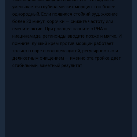
уменьшается глубина мелких морщин, тон более
однородный. Если появился стойкий зуд, жжение
более 20 минут, корочки — снизьте частоту или
смените актив. При розацеа начните с PHA и
ниацинамида, ретиноиды вводите позже и мягче. И
помните: лучший крем против морщин работает
только в паре с солнцезащитой, регулярностью и
деликатным очищением — именно эта тройка даёт
стабильный, заметный результат.