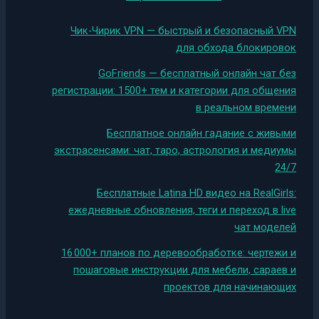
Чик-Чирик VPN — быстрый и безопасный VPN
для обхода блокировок
GoFriends — бесплатный онлайн чат без
регистрации: 1500+ тем и категории для общения
в реальном времени
Бесплатное онлайн гадание с живыми
экстрасенсами: чат, таро, астрология и медиумы
24/7
Бесплатные Latina HD видео на RealGirls:
ежедневные обновления, теги и переход в live
чат моделей
16 000+ планов по деревообработке: чертежи и
пошаговые инструкции для мебели, сараев и
проектов для начинающих