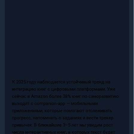
К 2025 году наблюдается устойчивый тренд на
интеграцию книг с цифровыми платформами. Уже
сейчас в Amazon более 38% книг по саморазвитию
выходят с companion-app — мобильными
приложениями, которые помогают отслеживать
прогресс, напоминать о заданиях и вести трекер
привычек. В ближайшие 3–5 лет мы увидим рост
числа интерактивных книг, в которых текст будет