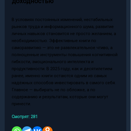
доходностью
В условиях постоянных изменений, нестабильных
рынков труда и информационного шума, развитие
личных навыков становится не просто желанием, а
необходимостью. Эффективные книги по
саморазвитию — это не развлекательное чтиво, а
полноценные инструменты повышения когнитивной
гибкости, эмоционального интеллекта и
продуктивности. В 2025 году, как и десятилетием
ранее, именно книги остаются одним из самых
надёжных способов инвестировать в самого себя.
Главное — выбирать не по обложке, а по
содержанию и результатам, которые они могут
принести.
Смотрят:
281