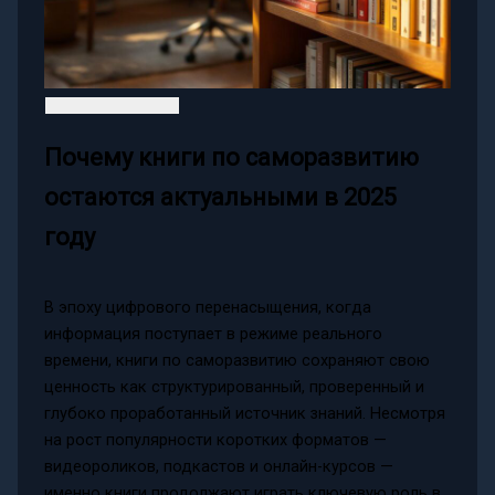
Почему книги по саморазвитию
остаются актуальными в 2025
году
В эпоху цифрового перенасыщения, когда
информация поступает в режиме реального
времени, книги по саморазвитию сохраняют свою
ценность как структурированный, проверенный и
глубоко проработанный источник знаний. Несмотря
на рост популярности коротких форматов —
видеороликов, подкастов и онлайн-курсов —
именно книги продолжают играть ключевую роль в