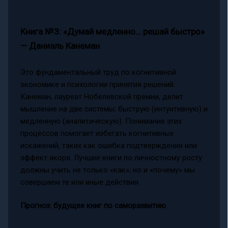
Книга №3: «Думай медленно… решай быстро»
— Даниэль Канеман
Это фундаментальный труд по когнитивной
экономике и психологии принятия решений.
Канеман, лауреат Нобелевской премии, делит
мышление на две системы: быструю (интуитивную) и
медленную (аналитическую). Понимание этих
процессов помогает избегать когнитивных
искажений, таких как ошибка подтверждения или
эффект якоря. Лучшие книги по личностному росту
должны учить не только «как», но и «почему» мы
совершаем те или иные действия.
Прогноз: будущее книг по саморазвитию