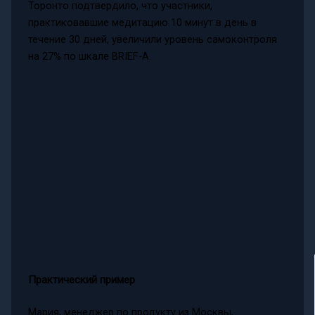
Торонто подтвердило, что участники,
практиковавшие медитацию 10 минут в день в
течение 30 дней, увеличили уровень самоконтроля
на 27% по шкале BRIEF-A.
Практический пример
Мария, менеджер по продукту из Москвы,