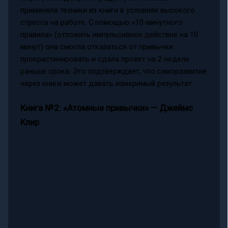
применяла техники из книги в условиях высокого
стресса на работе. С помощью «10-минутного
правила» (отложить импульсивное действие на 10
минут) она смогла отказаться от привычки
прокрастинировать и сдала проект на 2 недели
раньше срока. Это подтверждает, что саморазвитие
через книги может давать измеримый результат.
Книга №2: «Атомные привычки» — Джеймс
Клир