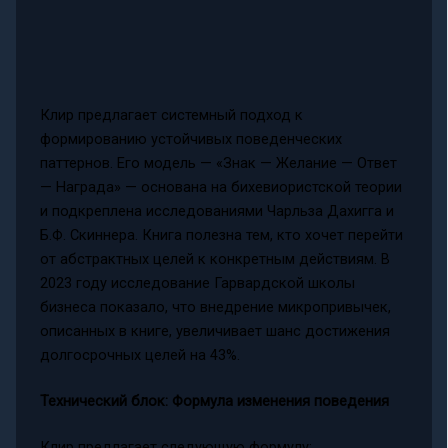
Клир предлагает системный подход к
формированию устойчивых поведенческих
паттернов. Его модель — «Знак — Желание — Ответ
— Награда» — основана на бихевиористской теории
и подкреплена исследованиями Чарльза Дахигга и
Б.Ф. Скиннера. Книга полезна тем, кто хочет перейти
от абстрактных целей к конкретным действиям. В
2023 году исследование Гарвардской школы
бизнеса показало, что внедрение микропривычек,
описанных в книге, увеличивает шанс достижения
долгосрочных целей на 43%.
Технический блок: Формула изменения поведения
Клир предлагает следующую формулу: