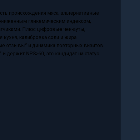
сть происхождения мяса, альтернативные
с пониженным гликемическим индексом,
атчиками. Плюс цифровые чек‑ауты,
я кухня, калибровка соли и жира.
ые отзывы” и динамика повторных визитов.
” и держит NPS>60, это кандидат на статус