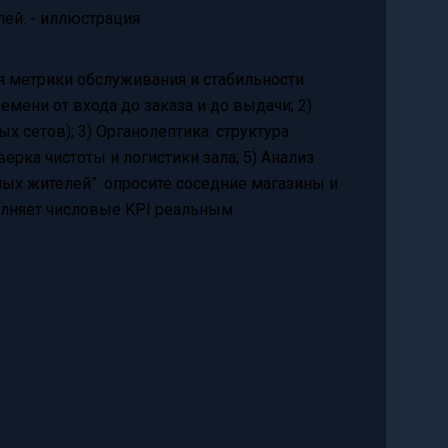
я метрики обслуживания и стабильности
емени от входа до заказа и до выдачи; 2)
х сетов); 3) Органолептика: структура
верка чистоты и логистики зала; 5) Анализ
ых жителей”: опросите соседние магазины и
олняет числовые KPI реальным