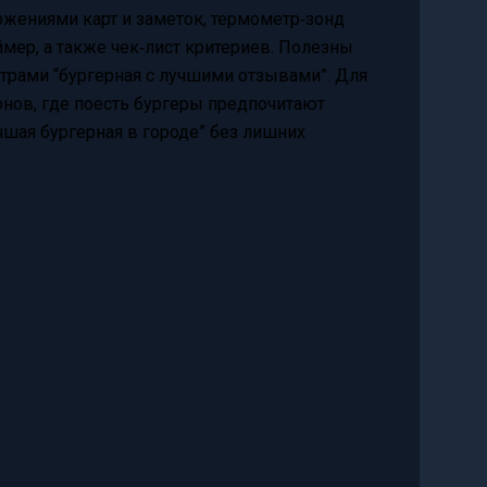
ожениями карт и заметок, термометр‑зонд
ймер, а также чек‑лист критериев. Полезны
трами “бургерная с лучшими отзывами”. Для
онов, где поесть бургеры предпочитают
чшая бургерная в городе” без лишних