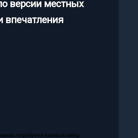
по версии местных
и впечатления
ализа потребуется базовый набор: