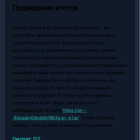
Подведение итогов
Купить бетон в Астрахани с доставкой — это
простой и эффективный способ ускорить свои
строительные работы. Высокое качество,
доступность и оперативность доставки делают
этот процесс менее хлопотным. Если вы готовы
начать, обращайтесь к проверенным поставщикам и
планируйте свой проект без лишних затрат времени
и усилий. Заказав бетон профес-сионально, вы
сможете сосредоточиться на других важных
аспектах постройки. Если вы ищете надежных
партнеров в этой сфере, ознакомьтесь с
информацией на сайте
https://xn---
-8sbaaby0dedxkhf8b3g.xn--p1ai/
, чтобы сделать
выбор с учетом всех преимуществ и решений.
Смотрят:
512