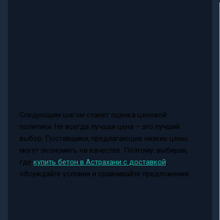
Следующим шагом станет оценка ценовой
политики. Не всегда лучшая цена – это лучший
выбор. Поставщики, предлагающие низкие цены,
могут экономить на качестве. Поэтому, выбирая,
где
купить бетон в Астрахани с доставкой
,
обсуждайте условия и сравнивайте предложения.