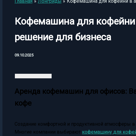
Главная
Лонгриды
Кофемашина для кофейни в а
Кофемашина для кофейни 
решение для бизнеса
09.10.2025
Аренда кофемашин для офисов: Ва
кофе
Создание комфортной и продуктивной атмосферы в 
Многие компании выбирают
кофемашину для кофей