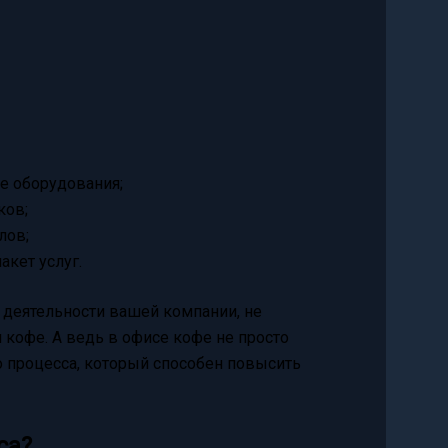
е оборудования;
ков;
лов;
акет услуг.
й деятельности вашей компании, не
 кофе. А ведь в офисе кофе не просто
 процесса, который способен повысить
са?