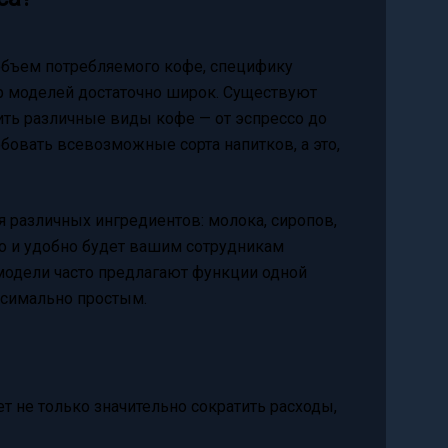
бъем потребляемого кофе, специфику
р моделей достаточно широк. Существуют
ть различные виды кофе — от эспрессо до
обовать всевозможные сорта напитков, а это,
 различных ингредиентов: молока, сиропов,
то и удобно будет вашим сотрудникам
одели часто предлагают функции одной
ксимально простым.
т не только значительно сократить расходы,