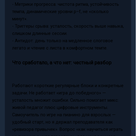
- Метрики прогресса: чистота ритма, устойчивость
темпа, динамические уровни p–f, не «сколько
минут».
- Триггеры срыва: усталость, скорость выше навыка,
слишком длинные сессии.
- Антидот: день только на медленное слоговое
легато и чтение с листа в комфортном темпе.
Что сработало, а что нет: честный разбор
Работают короткие регулярные блоки и конкретные
задачи. Не работает «игра до победного» —
усталость множит ошибки. Сильно помогает микс:
живой педагог плюс цифровые инструменты.
Самоучитель по игре на пианино для взрослых —
удобный старт, но я держал преподавателя как
«ревизора привычек». Вопрос «как научиться играть