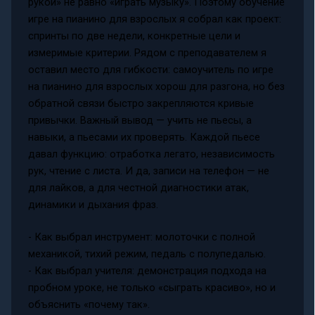
рукой» не равно «играть музыку». Поэтому обучение
игре на пианино для взрослых я собрал как проект:
спринты по две недели, конкретные цели и
измеримые критерии. Рядом с преподавателем я
оставил место для гибкости: самоучитель по игре
на пианино для взрослых хорош для разгона, но без
обратной связи быстро закрепляются кривые
привычки. Важный вывод — учить не пьесы, а
навыки, а пьесами их проверять. Каждой пьесе
давал функцию: отработка легато, независимость
рук, чтение с листа. И да, записи на телефон — не
для лайков, а для честной диагностики атак,
динамики и дыхания фраз.
- Как выбрал инструмент: молоточки с полной
механикой, тихий режим, педаль с полупедалью.
- Как выбрал учителя: демонстрация подхода на
пробном уроке, не только «сыграть красиво», но и
объяснить «почему так».