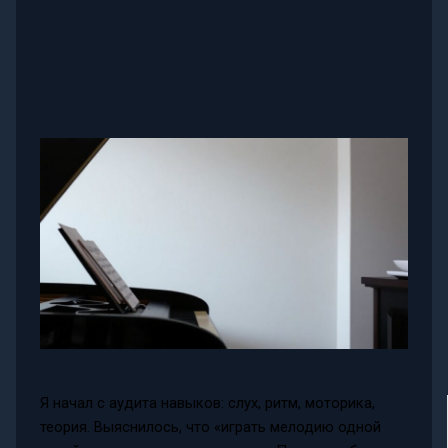
Я начал с аудита навыков: слух, ритм, моторика,
теория. Выяснилось, что «играть мелодию одной