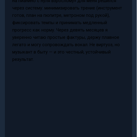
на пианино с нуля взрослому» для меня решился
через систему: минимизировать трение (инструмент
готов, план на пюпитре, метроном под рукой),
фиксировать темпы и принимать медленный
прогресс как норму. Через девять месяцев я
уверенно читаю простые фактуры, держу плавное
легато и могу сопровождать вокал. Не виртуоз, но
музыкант в быту — и это честный, устойчивый
результат.