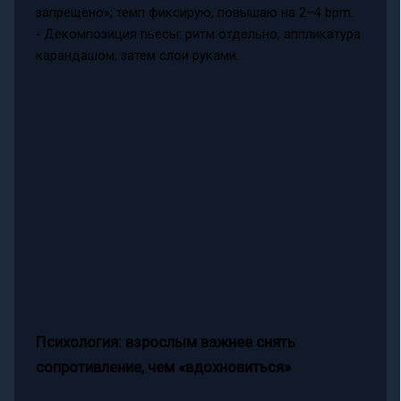
запрещено»; темп фиксирую, повышаю на 2–4 bpm.
- Декомпозиция пьесы: ритм отдельно, аппликатура
карандашом, затем слои руками.
Психология: взрослым важнее снять
сопротивление, чем «вдохновиться»