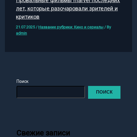
Провальные фильмы marvel последних
лет, которые разочаровали зрителей и
критиков
21.07.2025
/
Название рубрики: Кино и сериалы
/ By
admin
Поиск
ПОИСК
Свежие записи