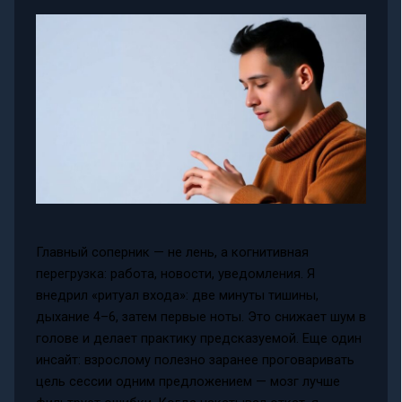
Главный соперник — не лень, а когнитивная
перегрузка: работа, новости, уведомления. Я
внедрил «ритуал входа»: две минуты тишины,
дыхание 4–6, затем первые ноты. Это снижает шум в
голове и делает практику предсказуемой. Еще один
инсайт: взрослому полезно заранее проговаривать
цель сесcии одним предложением — мозг лучше