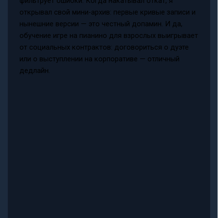
фильтрует ошибки. Когда накатывал откат, я
открывал свой мини-архив: первые кривые записи и
нынешние версии — это честный допамин. И да,
обучение игре на пианино для взрослых выигрывает
от социальных контрактов: договориться о дуэте
или о выступлении на корпоративе — отличный
дедлайн.