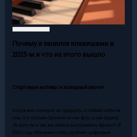
Почему я занялся клавишами в
2025-м и что из этого вышло
Стартовые мотивы и холодный расчет
Когда мне стукнуло за тридцать, я поймал себя на
том, что слушаю Шопена не как фон, а как задачу:
«А могу ли я так же связно выстраивать фразы?» В
2025 году обучение стало удобнее: цифровые