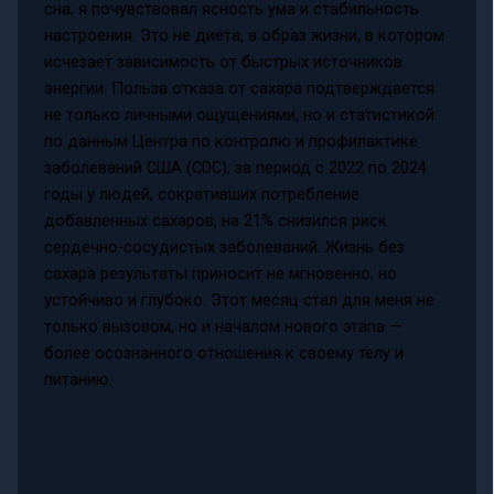
сна, я почувствовал ясность ума и стабильность
настроения. Это не диета, а образ жизни, в котором
исчезает зависимость от быстрых источников
энергии. Польза отказа от сахара подтверждается
не только личными ощущениями, но и статистикой:
по данным Центра по контролю и профилактике
заболеваний США (CDC), за период с 2022 по 2024
годы у людей, сокративших потребление
добавленных сахаров, на 21% снизился риск
сердечно-сосудистых заболеваний. Жизнь без
сахара результаты приносит не мгновенно, но
устойчиво и глубоко. Этот месяц стал для меня не
только вызовом, но и началом нового этапа —
более осознанного отношения к своему телу и
питанию.