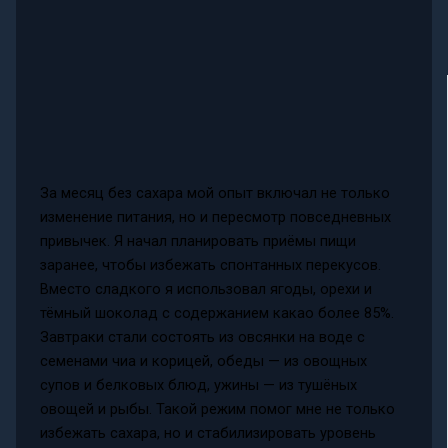
За месяц без сахара мой опыт включал не только
изменение питания, но и пересмотр повседневных
привычек. Я начал планировать приёмы пищи
заранее, чтобы избежать спонтанных перекусов.
Вместо сладкого я использовал ягоды, орехи и
тёмный шоколад с содержанием какао более 85%.
Завтраки стали состоять из овсянки на воде с
семенами чиа и корицей, обеды — из овощных
супов и белковых блюд, ужины — из тушёных
овощей и рыбы. Такой режим помог мне не только
избежать сахара, но и стабилизировать уровень