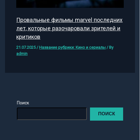
Провальные фильмы marvel последних
лет, которые разочаровали зрителей и
критиков
21.07.2025
/
Название рубрики: Кино и сериалы
/ By
admin
Поиск
ПОИСК