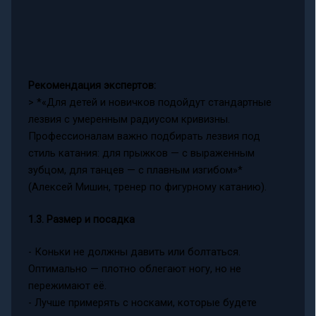
Рекомендация экспертов:
> *«Для детей и новичков подойдут стандартные
лезвия с умеренным радиусом кривизны.
Профессионалам важно подбирать лезвия под
стиль катания: для прыжков — с выраженным
зубцом, для танцев — с плавным изгибом»*
(Алексей Мишин, тренер по фигурному катанию).
1.3. Размер и посадка
- Коньки не должны давить или болтаться.
Оптимально — плотно облегают ногу, но не
пережимают её.
- Лучше примерять с носками, которые будете