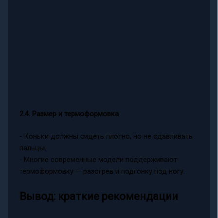
2.4. Размер и термоформовка
- Коньки должны сидеть плотно, но не сдавливать
пальцы.
- Многие современные модели поддерживают
термоформовку — разогрев и подгонку под ногу.
Вывод: краткие рекомендации