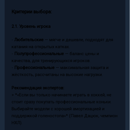
Критерии выбора:
2.1. Уровень игрока
-
Любительские
— мягче и дешевле, подходят для
катания на открытых катках.
-
Полупрофессиональные
— баланс цены и
качества, для тренирующихся игроков.
-
Профессиональные
— максимальная защита и
жёсткость, рассчитаны на высокие нагрузки.
Рекомендация экспертов:
> *«Если вы только начинаете играть в хоккей, не
стоит сразу покупать профессиональные коньки.
Выбирайте модели с хорошей амортизацией и
поддержкой голеностопа»* (Павел Дацюк, чемпион
НХЛ).