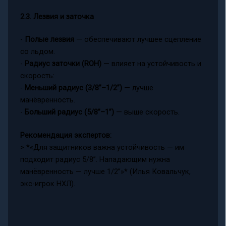
2.3. Лезвия и заточка
-
Полые лезвия
— обеспечивают лучшее сцепление
со льдом.
-
Радиус заточки (ROH)
— влияет на устойчивость и
скорость:
-
Меньший радиус (3/8’’–1/2’’)
— лучше
манёвренность.
-
Больший радиус (5/8’’–1’’)
— выше скорость.
Рекомендация экспертов:
> *«Для защитников важна устойчивость — им
подходит радиус 5/8’’. Нападающим нужна
манёвренность — лучше 1/2’’»* (Илья Ковальчук,
экс-игрок НХЛ).