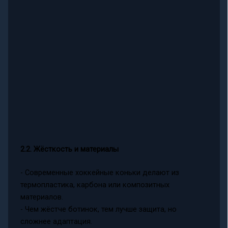
2.2. Жёсткость и материалы
- Современные хоккейные коньки делают из
термопластика, карбона или композитных
материалов.
- Чем жёстче ботинок, тем лучше защита, но
сложнее адаптация.