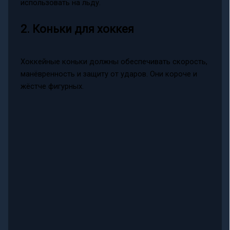
использовать на льду.
2. Коньки для хоккея
Хоккейные коньки должны обеспечивать скорость,
манёвренность и защиту от ударов. Они короче и
жёстче фигурных.