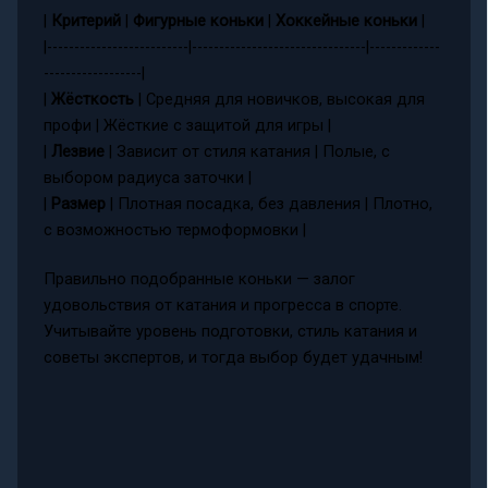
|
Критерий
|
Фигурные коньки
|
Хоккейные коньки
|
|--------------------------|--------------------------------|-------------
------------------|
|
Жёсткость
| Средняя для новичков, высокая для
профи | Жёсткие с защитой для игры |
|
Лезвие
| Зависит от стиля катания | Полые, с
выбором радиуса заточки |
|
Размер
| Плотная посадка, без давления | Плотно,
с возможностью термоформовки |
Правильно подобранные коньки — залог
удовольствия от катания и прогресса в спорте.
Учитывайте уровень подготовки, стиль катания и
советы экспертов, и тогда выбор будет удачным!