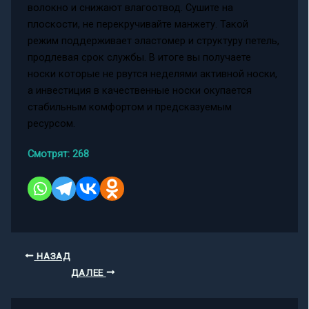
волокно и снижают влагоотвод. Сушите на
плоскости, не перекручивайте манжету. Такой
режим поддерживает эластомер и структуру петель,
продлевая срок службы. В итоге вы получаете
носки которые не рвутся неделями активной носки,
а инвестиция в качественные носки окупается
стабильным комфортом и предсказуемым
ресурсом.
Смотрят:
268
НАЗАД
ДАЛЕЕ