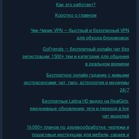
Как это работает?
Коротко о главном
Чик-Чирик VPN — быстрый и безопасный VPN
для обхода блокировок
GoFriends — бесплатный онлайн чат без
регистрации: 1500+ тем и категории для общения
в реальном времени
Бесплатное онлайн гадание с живыми
экстрасенсами: чат, таро, астрология и медиумы
24/7
Бесплатные Latina HD видео на RealGirls:
ежедневные обновления, теги и переход в live
чат моделей
16 000+ планов по деревообработке: чертежи и
пошаговые инструкции для мебели, сараев и