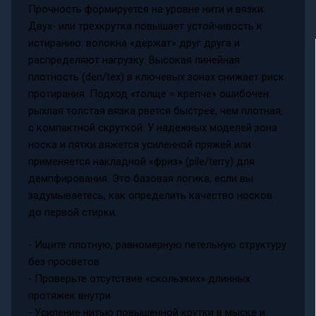
Прочность формируется на уровне нити и вязки.
Двух- или трехкрутка повышает устойчивость к
истиранию: волокна «держат» друг друга и
распределяют нагрузку. Высокая линейная
плотность (den/tex) в ключевых зонах снижает риск
протирания. Подход «толще = крепче» ошибочен:
рыхлая толстая вязка рвется быстрее, чем плотная,
с компактной скруткой. У надежных моделей зона
носка и пятки вяжется усиленной пряжей или
применяется накладной «фриз» (pile/terry) для
демпфирования. Это базовая логика, если вы
задумываетесь, как определить качество носков
до первой стирки.
- Ищите плотную, равномерную петельную структуру
без просветов
- Проверьте отсутствие «скользких» длинных
протяжек внутри
- Усиление нитью повышенной крутки в мыске и