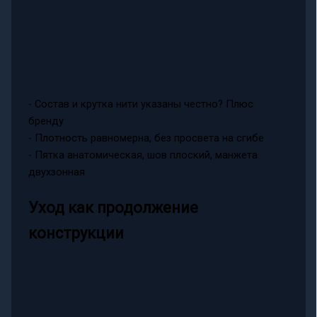
- Состав и крутка нити указаны честно? Плюс
бренду
- Плотность равномерна, без просвета на сгибе
- Пятка анатомическая, шов плоский, манжета
двухзонная
Уход как продолжение
конструкции