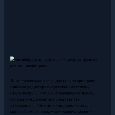
Даже лучшие материалы для носков проиграют
сушке на радиаторе и агрессивному отжиму.
Стирайте при 30–40°C, выворачивая наизнанку,
используйте деликатные средства без
отбеливателя. Избегайте кондиционеров для
моделей с мериносом — они «запечатывают»