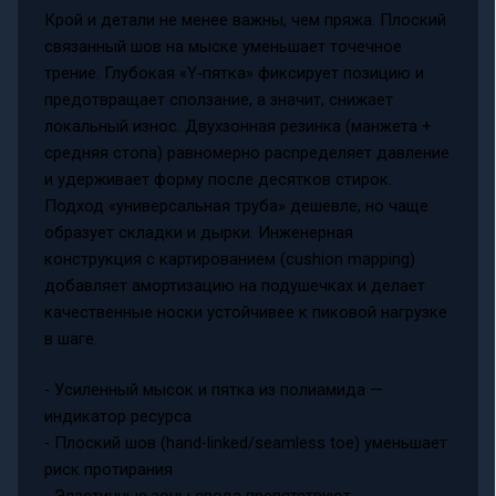
Крой и детали не менее важны, чем пряжа. Плоский
связанный шов на мыске уменьшает точечное
трение. Глубокая «Y‑пятка» фиксирует позицию и
предотвращает сползание, а значит, снижает
локальный износ. Двухзонная резинка (манжета +
средняя стопа) равномерно распределяет давление
и удерживает форму после десятков стирок.
Подход «универсальная труба» дешевле, но чаще
образует складки и дырки. Инженерная
конструкция с картированием (cushion mapping)
добавляет амортизацию на подушечках и делает
качественные носки устойчивее к пиковой нагрузке
в шаге.
- Усиленный мысок и пятка из полиамида —
индикатор ресурса
- Плоский шов (hand-linked/seamless toe) уменьшает
риск протирания
- Эластичные зоны свода препятствуют