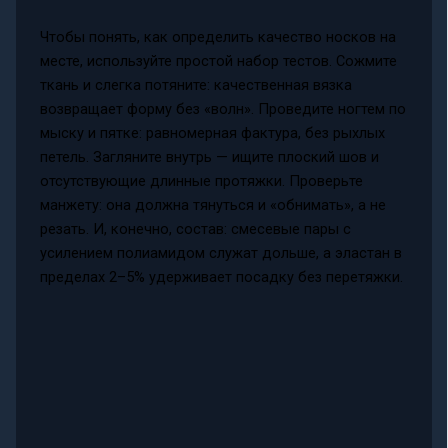
Чтобы понять, как определить качество носков на
месте, используйте простой набор тестов. Сожмите
ткань и слегка потяните: качественная вязка
возвращает форму без «волн». Проведите ногтем по
мыску и пятке: равномерная фактура, без рыхлых
петель. Загляните внутрь — ищите плоский шов и
отсутствующие длинные протяжки. Проверьте
манжету: она должна тянуться и «обнимать», а не
резать. И, конечно, состав: смесевые пары с
усилением полиамидом служат дольше, а эластан в
пределах 2–5% удерживает посадку без перетяжки.