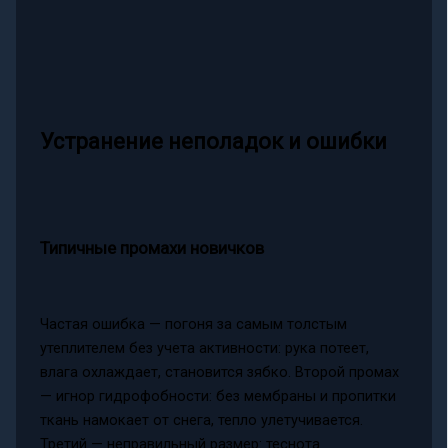
Устранение неполадок и ошибки
Типичные промахи новичков
Частая ошибка — погоня за самым толстым
утеплителем без учета активности: рука потеет,
влага охлаждает, становится зябко. Второй промах
— игнор гидрофобности: без мембраны и пропитки
ткань намокает от снега, тепло улетучивается.
Третий — неправильный размер: теснота