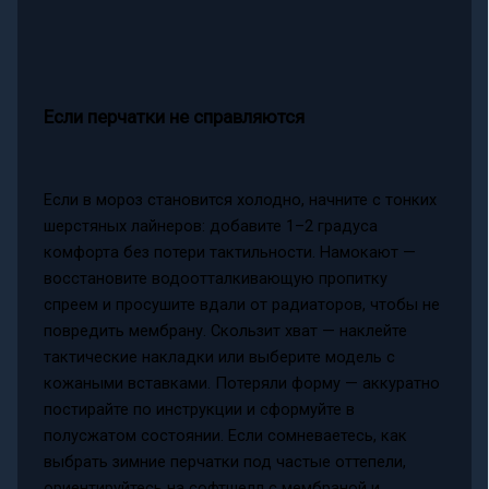
Если перчатки не справляются
Если в мороз становится холодно, начните с тонких
шерстяных лайнеров: добавите 1–2 градуса
комфорта без потери тактильности. Намокают —
восстановите водоотталкивающую пропитку
спреем и просушите вдали от радиаторов, чтобы не
повредить мембрану. Скользит хват — наклейте
тактические накладки или выберите модель с
кожаными вставками. Потеряли форму — аккуратно
постирайте по инструкции и сформуйте в
полусжатом состоянии. Если сомневаетесь, как
выбрать зимние перчатки под частые оттепели,
ориентируйтесь на софтшелл с мембраной и