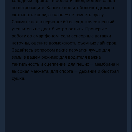
холодный “прокол” в области швов, модель слаба
по ветрозащите. Капните воды: оболочка должна
скатывать капли, а ткань — не темнеть сразу.
Сожмите лед в перчатке 60 секунд: качественный
утеплитель не даст быстро остыть. Проверьте
работу со смартфоном; если сенсорные вставки
неточны, оцените возможность съемных лайнеров.
Задайтесь вопросом какие перчатки лучше для
зимы в вашем режиме: для водителя важна
тактильность и сцепление, для пеших — мембрана и
высокая манжета, для спорта — дыхание и быстрая
сушка.