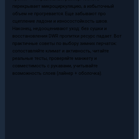
перекрывает микроциркуляцию, а избыточный
объем не прогревается. Еще забывают про
сцепление ладони и износостойкость швов.
Наконец, недооценивают уход: без сушки и
восстановления DWR пропитки ресурс падает. Вот
практичные советы по выбору зимних перчаток:
сопоставляйте климат и активность, читайте
реальные тесты, проверяйте манжету и
совместимость с рукавами, учитывайте
возможность слоев (лайнер + оболочка).