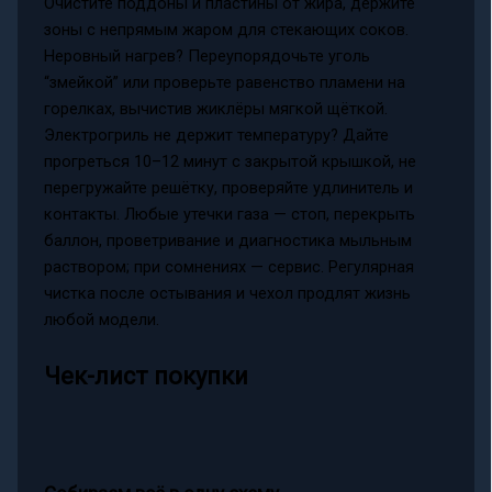
Очистите поддоны и пластины от жира, держите
зоны с непрямым жаром для стекающих соков.
Неровный нагрев? Переупорядочьте уголь
“змейкой” или проверьте равенство пламени на
горелках, вычистив жиклёры мягкой щёткой.
Электрогриль не держит температуру? Дайте
прогреться 10–12 минут с закрытой крышкой, не
перегружайте решётку, проверяйте удлинитель и
контакты. Любые утечки газа — стоп, перекрыть
баллон, проветривание и диагностика мыльным
раствором; при сомнениях — сервис. Регулярная
чистка после остывания и чехол продлят жизнь
любой модели.
Чек-лист покупки