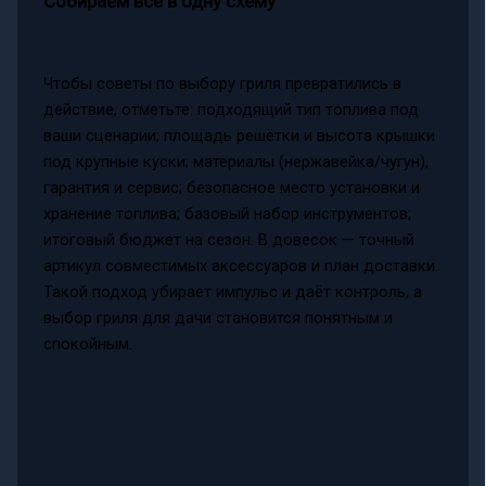
Собираем всё в одну схему
Чтобы советы по выбору гриля превратились в
действие, отметьте: подходящий тип топлива под
ваши сценарии; площадь решётки и высота крышки
под крупные куски; материалы (нержавейка/чугун),
гарантия и сервис; безопасное место установки и
хранение топлива; базовый набор инструментов;
итоговый бюджет на сезон. В довесок — точный
артикул совместимых аксессуаров и план доставки.
Такой подход убирает импульс и даёт контроль, а
выбор гриля для дачи становится понятным и
спокойным.