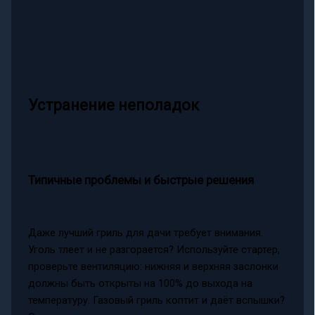
Устранение неполадок
Типичные проблемы и быстрые решения
Даже лучший гриль для дачи требует внимания.
Уголь тлеет и не разгорается? Используйте стартер,
проверьте вентиляцию: нижняя и верхняя заслонки
должны быть открыты на 100% до выхода на
температуру. Газовый гриль коптит и даёт вспышки?