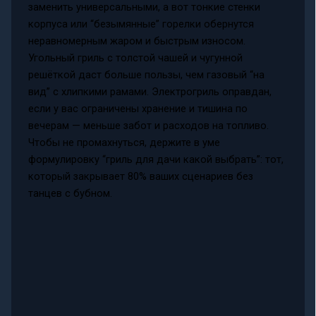
заменить универсальными, а вот тонкие стенки
корпуса или “безымянные” горелки обернутся
неравномерным жаром и быстрым износом.
Угольный гриль с толстой чашей и чугунной
решёткой даст больше пользы, чем газовый “на
вид” с хлипкими рамами. Электрогриль оправдан,
если у вас ограничены хранение и тишина по
вечерам — меньше забот и расходов на топливо.
Чтобы не промахнуться, держите в уме
формулировку “гриль для дачи какой выбрать”: тот,
который закрывает 80% ваших сценариев без
танцев с бубном.