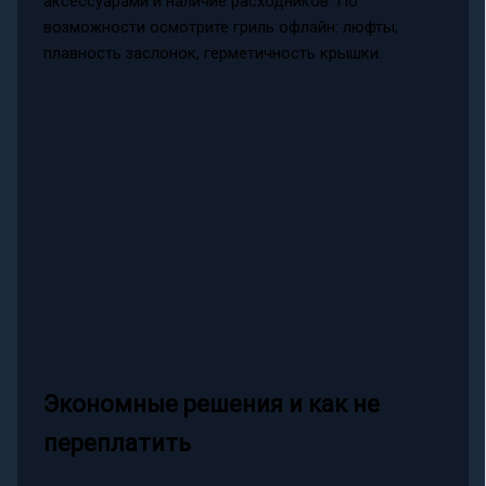
аксессуарами и наличие расходников. По
возможности осмотрите гриль офлайн: люфты,
плавность заслонок, герметичность крышки.
Экономные решения и как не
переплатить