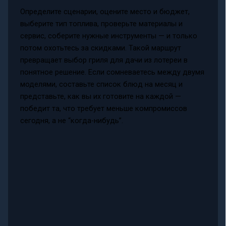
Определите сценарии, оцените место и бюджет,
выберите тип топлива, проверьте материалы и
сервис, соберите нужные инструменты — и только
потом охотьтесь за скидками. Такой маршрут
превращает выбор гриля для дачи из лотереи в
понятное решение. Если сомневаетесь между двумя
моделями, составьте список блюд на месяц и
представьте, как вы их готовите на каждой —
победит та, что требует меньше компромиссов
сегодня, а не “когда-нибудь”.