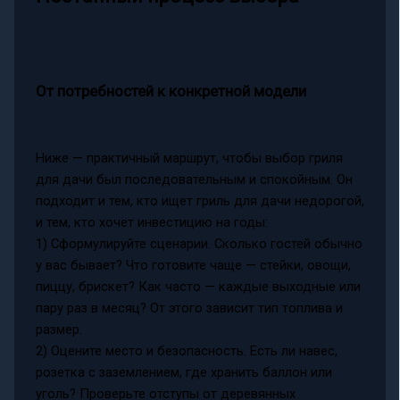
От потребностей к конкретной модели
Ниже — практичный маршрут, чтобы выбор гриля
для дачи был последовательным и спокойным. Он
подходит и тем, кто ищет гриль для дачи недорогой,
и тем, кто хочет инвестицию на годы:
1) Сформулируйте сценарии. Сколько гостей обычно
у вас бывает? Что готовите чаще — стейки, овощи,
пиццу, брискет? Как часто — каждые выходные или
пару раз в месяц? От этого зависит тип топлива и
размер.
2) Оцените место и безопасность. Есть ли навес,
розетка с заземлением, где хранить баллон или
уголь? Проверьте отступы от деревянных