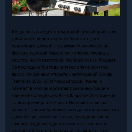
Когда речь заходит о том, какой лучший гриль для
дачи, часто хочется просто “взять тот, что
советовали друзья”. Но разумнее опираться на
факты и здравый смысл: тип топлива, площадь
участка, частота готовки, безопасность и бюджет.
За последние три года интерес к теме заметно
вырос: по данным открытых наблюдений Google
Trends за 2022–2024 годы запросы “гриль” и
“мангал” в России достигают сезонных пиков в
мае–июне с индексом 90–100 против 20–35 зимой,
то есть разница в 3–4 раза. На маркетплейсах
сегмент “грили и барбекю” из года в год показывает
двузначные сезонные скачки, а средний чек на
газовые модели подрастал вместе с курсом и
доставкой. Эти тенденции подтверждают, что