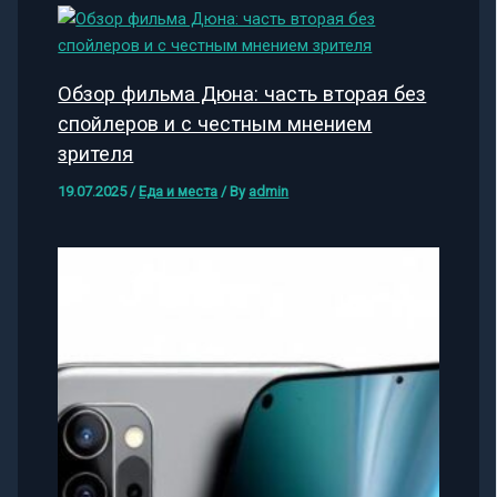
Обзор фильма Дюна: часть вторая без
спойлеров и с честным мнением
зрителя
19.07.2025
/
Еда и места
/ By
admin