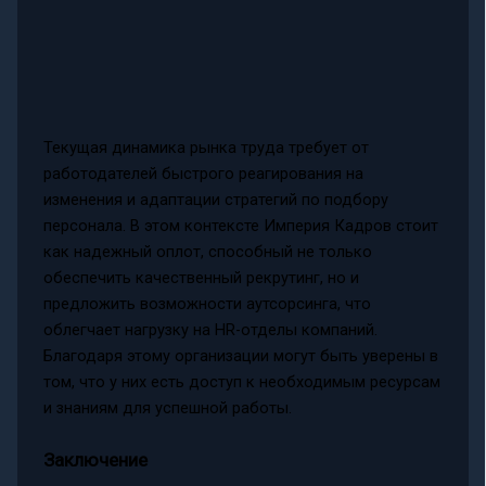
Текущая динамика рынка труда требует от
работодателей быстрого реагирования на
изменения и адаптации стратегий по подбору
персонала. В этом контексте Империя Кадров стоит
как надежный оплот, способный не только
обеспечить качественный рекрутинг, но и
предложить возможности аутсорсинга, что
облегчает нагрузку на HR-отделы компаний.
Благодаря этому организации могут быть уверены в
том, что у них есть доступ к необходимым ресурсам
и знаниям для успешной работы.
Заключение