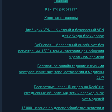
Главная
Как это работает?
Коротко о главном
Чик-Чирик VPN — быстрый и безопасный VPN
для обхода блокировок
GoFriends — бесплатный онлайн чат без
регистрации: 1500+ тем и категории для общения
в реальном времени
Бесплатное онлайн гадание с живыми
экстрасенсами: чат, таро, астрология и медиумы
24/7
Бесплатные Latina HD видео на RealGirls:
ежедневные обновления, теги и переход в live
чат моделей
16 000+ планов по деревообработке: чертежи и