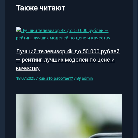
Также читают
Лучший телевизор 4k до 50 000 рублей
— рейтинг лучших моделей по цене и
качеству
18.07.2025
/
Как это работает?
/ By
admin