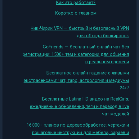
Как это работает?
Коротко о главном
Чик-Чирик VPN — быстрый и безопасный VPN
для обхода блокировок
GoFriends — бесплатный онлайн чат без
регистрации: 1500+ тем и категории для общения
в реальном времени
Бесплатное онлайн гадание с живыми
экстрасенсами: чат, таро, астрология и медиумы
24/7
Бесплатные Latina HD видео на RealGirls:
ежедневные обновления, теги и переход в live
чат моделей
16 000+ планов по деревообработке: чертежи и
пошаговые инструкции для мебели, сараев и