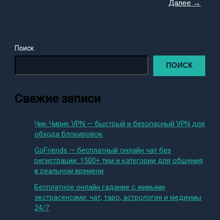
Далее
→
Поиск
ПОИСК
Свежие записи
Чик-Чирик VPN — быстрый и безопасный VPN для
обхода блокировок
GoFriends — бесплатный онлайн чат без
регистрации: 1500+ тем и категории для общения
в реальном времени
Бесплатное онлайн гадание с живыми
экстрасенсами: чат, таро, астрология и медиумы
24/7