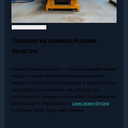
Технология алмазной резки
канатом
Алмазная резка канатом — это высокоэффективный
метод, который revolutionizes процесс распила
твердых строительных материалов. В данной статье
мы подробно рассмотрим, как работает эта
технология, её преимущества и области применения.
Если вы ищете информацию о
цене резки бетона
,
эта статья также будет вам полезна.