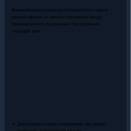
Алмазная резка канатом используется в самых
разных сферах: от жилого строительства до
промышленного демонтажа. Она идеально
подходит для:
Демонтажа старых сооружений, где нужно
сохранить окружающие здания.