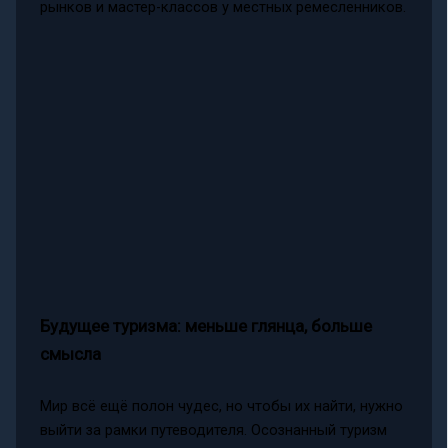
рынков и мастер-классов у местных ремесленников.
Будущее туризма: меньше глянца, больше
смысла
Мир всё ещё полон чудес, но чтобы их найти, нужно
выйти за рамки путеводителя. Осознанный туризм