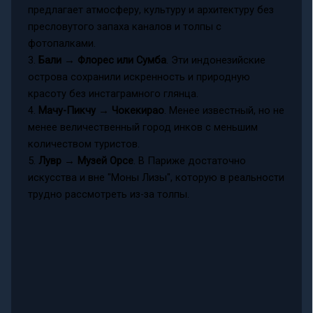
предлагает атмосферу, культуру и архитектуру без
пресловутого запаха каналов и толпы с
фотопалками.
3.
Бали → Флорес или Сумба
. Эти индонезийские
острова сохранили искренность и природную
красоту без инстаграмного глянца.
4.
Мачу-Пикчу → Чокекирао
. Менее известный, но не
менее величественный город инков с меньшим
количеством туристов.
5.
Лувр → Музей Орсе
. В Париже достаточно
искусства и вне "Моны Лизы", которую в реальности
трудно рассмотреть из-за толпы.