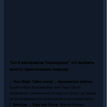
Топ-5 альтернатив "переоценке": что выбрать
вместо туристических ловушек
1.
Нью-Йорк: Таймс-сквер → Бруклинские районы
.
Брайтон-Бич, Вильямсберг или Парк-Слоуп
предлагают уникальный взгляд на город, где жизнь
не останавливается на витринах и неоновом свете.
2.
Венеция → Бари или Лечче
. Южная Италия