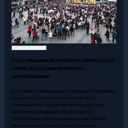
Когда ожидание не совпадает с реальностью:
почему достопримечательности
разочаровывают
В условиях перенасыщения информацией и влияния
социальных сетей путешественники часто
сталкиваются с так называемым «синдромом
завышенных ожиданий». То, что кажется
обязательным для посещения из-за миллионов
лайков и сторис, на деле может оказаться