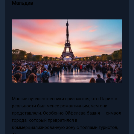
Мальдив
Многие путешественники признаются, что Париж в
реальности был менее романтичным, чем они
представляли. Особенно Эйфелева башня — символ
города, который превратился в
коммерциализированную зону с толпами туристов,