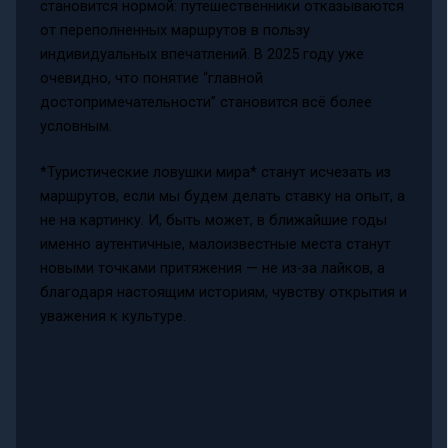
становится нормой: путешественники отказываются
от переполненных маршрутов в пользу
индивидуальных впечатлений. В 2025 году уже
очевидно, что понятие “главной
достопримечательности” становится всё более
условным.
*Туристические ловушки мира* станут исчезать из
маршрутов, если мы будем делать ставку на опыт, а
не на картинку. И, быть может, в ближайшие годы
именно аутентичные, малоизвестные места станут
новыми точками притяжения — не из-за лайков, а
благодаря настоящим историям, чувству открытия и
уважения к культуре.