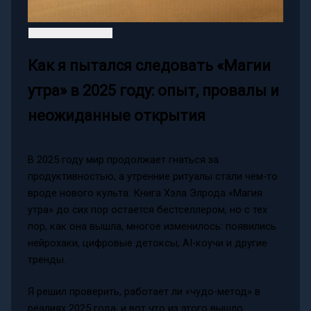
Как я пытался следовать «Магии
утра» в 2025 году: опыт, провалы и
неожиданные открытия
В 2025 году мир продолжает гнаться за
продуктивностью, а утренние ритуалы стали чем-то
вроде нового культа. Книга Хэла Элрода «Магия
утра» до сих пор остается бестселлером, но с тех
пор, как она вышла, многое изменилось: появились
нейрохаки, цифровые детоксы, AI-коучи и другие
тренды.
Я решил проверить, работает ли «чудо-метод» в
реалиях 2025 года, и вот что из этого вышло.