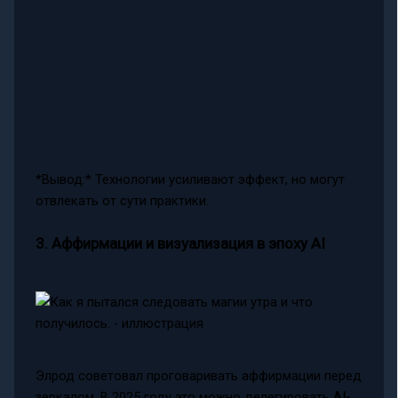
*Вывод:* Технологии усиливают эффект, но могут
отвлекать от сути практики.
3. Аффирмации и визуализация в эпоху AI
Элрод советовал проговаривать аффирмации перед
зеркалом. В 2025 году это можно делегировать
AI-