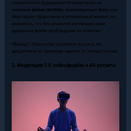
классические будильники почти исчезли: их
заменили
умные системы
, анализирующие фазы сна.
Мой гаджет будил меня в оптимальный момент, но…
оказалось, что без реальной мотивации даже
идеальное время пробуждения не помогает.
*Вывод:* Технологии упростили процесс, но
дисциплина по-прежнему зависит от личных усилий.
2. Медитация 2.0: нейрофидбек и AR-ретриты