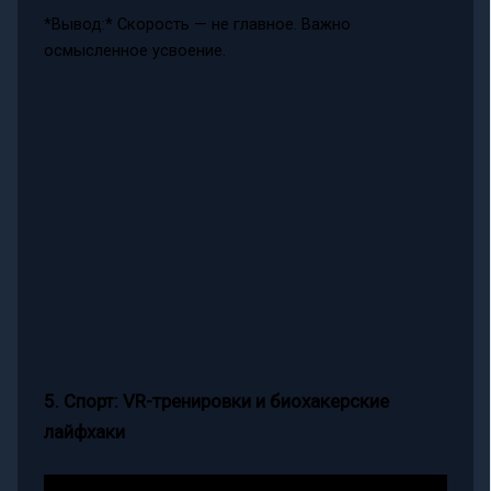
*Вывод:* Скорость — не главное. Важно
осмысленное усвоение.
5. Спорт: VR-тренировки и биохакерские
лайфхаки