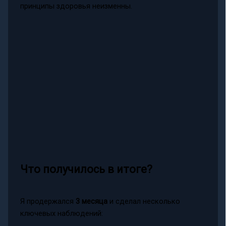
принципы здоровья неизменны.
Что получилось в итоге?
Я продержался
3 месяца
и сделал несколько
ключевых наблюдений: