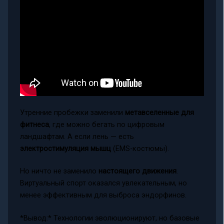
Утренние пробежки заменили
метавселенные для
фитнеса
, где можно бегать по цифровым
ландшафтам. А если лень — есть
электростимуляция мышц
(EMS-костюмы).
Но ничто не заменило
настоящего движения
.
Виртуальный спорт оказался увлекательным, но
менее эффективным для выброса эндорфинов.
*Вывод:* Технологии эволюционируют, но базовые