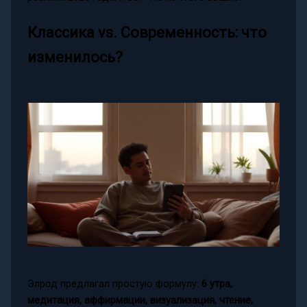
Классика vs. Современность: что
изменилось?
Элрод предлагал простую формулу:
6 утра,
медитация, аффирмации, визуализация, чтение,