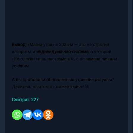
Вывод:
«Магия утра» в 2025-м — это не строгий
алгоритм, а
индивидуальная система
, в которой
технологии лишь инструменты, а не замена личным
усилиям.
А вы пробовали обновленные утренние ритуалы?
Делитесь опытом в комментариях! 🚀
Смотрят:
227