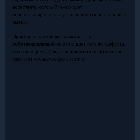
ассистенту
, который генерирует
персонализированные установки на основе анализа
эмоций.
Правда, со временем я заметил, что
роботизированный голос
не дает того же эффекта,
что живая речь. Искусственный интеллект пока не
заменяет человеческую энергию.