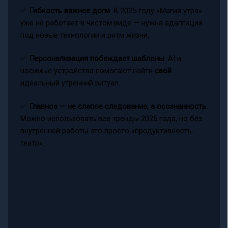
✅
Гибкость важнее догм
. В 2025 году «Магия утра»
уже не работает в чистом виде — нужна адаптация
под новые технологии и ритм жизни.
✅
Персонализация побеждает шаблоны
. AI и
носимые устройства помогают найти
свой
идеальный утренний ритуал.
✅
Главное — не слепое следование, а осознанность
.
Можно использовать все тренды 2025 года, но без
внутренней работы это просто «продуктивность-
театр».