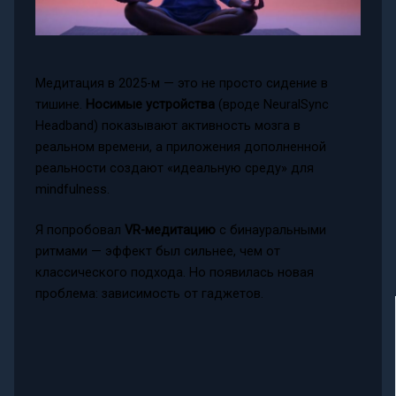
Медитация в 2025-м — это не просто сидение в
тишине.
Носимые устройства
(вроде NeuralSync
Headband) показывают активность мозга в
реальном времени, а приложения дополненной
реальности создают «идеальную среду» для
mindfulness.
Я попробовал
VR-медитацию
с бинауральными
ритмами — эффект был сильнее, чем от
классического подхода. Но появилась новая
проблема: зависимость от гаджетов.