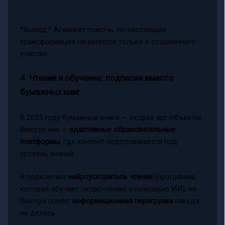
*Вывод:* AI может помочь, но настоящая
трансформация начинается только с осознанного
участия.
4. Чтение и обучение: подписки вместо
бумажных книг
В 2025 году бумажные книги — скорее арт-объекты.
Вместо них —
адаптивные образовательные
платформы
, где контент подстраивается под
уровень знаний.
Я подключил
нейроускоритель чтения
(программа,
которая обучает скорочтению с помощью ИИ), но
быстро понял:
информационная перегрузка
никуда
не делась.