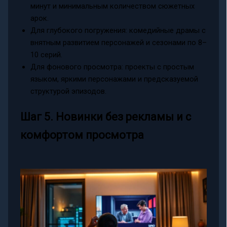
минут и минимальным количеством сюжетных
арок.
Для глубокого погружения: комедийные драмы с
внятным развитием персонажей и сезонами по 8–
10 серий.
Для фонового просмотра: проекты с простым
языком, яркими персонажами и предсказуемой
структурой эпизодов.
Шаг 5. Новинки без рекламы и с
комфортом просмотра