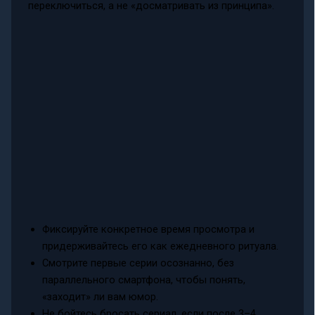
переключиться, а не «досматривать из принципа».
Фиксируйте конкретное время просмотра и
придерживайтесь его как ежедневного ритуала.
Смотрите первые серии осознанно, без
параллельного смартфона, чтобы понять,
«заходит» ли вам юмор.
Не бойтесь бросать сериал, если после 3–4