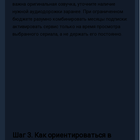
важна оригинальная озвучка, уточните наличие
нужной аудиодорожки заранее. При ограниченном
бюджете разумно комбинировать месяцы подписки:
активировать сервис только на время просмотра
выбранного сериала, а не держать его постоянно.
Шаг 3. Как ориентироваться в