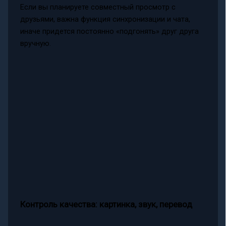
Если вы планируете совместный просмотр с
друзьями, важна функция синхронизации и чата,
иначе придется постоянно «подгонять» друг друга
вручную.
Контроль качества: картинка, звук, перевод