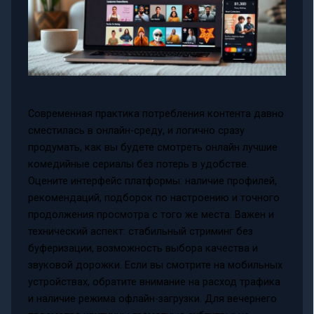
Современная практика потребления контента давно
сместилась в онлайн-среду, и логично сразу
продумать, как вы будете смотреть онлайн лучшие
комедийные сериалы без потерь в удобстве.
Оцените интерфейс платформы: наличие профилей,
рекомендаций, подборок по настроению и точного
продолжения просмотра с того же места. Важен и
технический аспект: стабильный стриминг без
буферизации, возможность выбора качества и
звуковой дорожки. Если вы смотрите на мобильных
устройствах, обратите внимание на расход трафика
и наличие режима офлайн-загрузки. Для вечернего