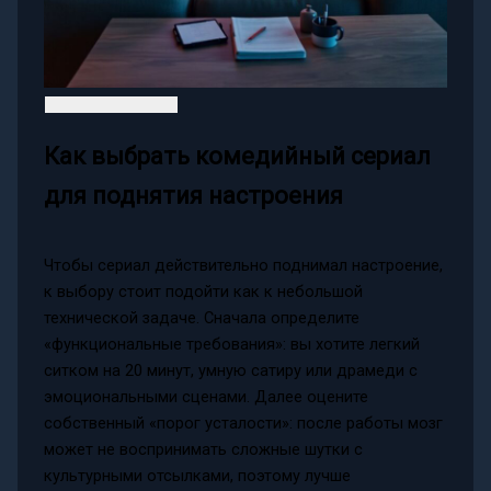
Как выбрать комедийный сериал
для поднятия настроения
Чтобы сериал действительно поднимал настроение,
к выбору стоит подойти как к небольшой
технической задаче. Сначала определите
«функциональные требования»: вы хотите легкий
ситком на 20 минут, умную сатиру или драмеди с
эмоциональными сценами. Далее оцените
собственный «порог усталости»: после работы мозг
может не воспринимать сложные шутки с
культурными отсылками, поэтому лучше