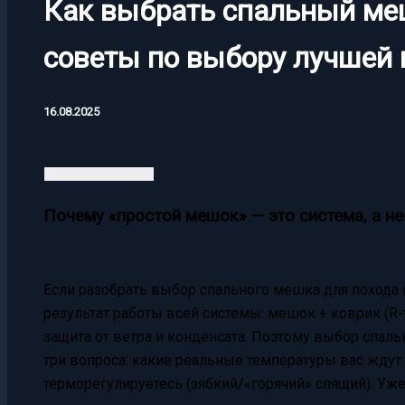
Как выбрать спальный ме
советы по выбору лучшей
16.08.2025
Почему «простой мешок» — это система, а н
Если разобрать выбор спального мешка для похода н
результат работы всей системы: мешок + коврик (R-
защита от ветра и конденсата. Поэтому выбор спаль
три вопроса: какие реальные температуры вас ждут 
терморегулируетесь (зябкий/«горячий» спящий). Уже