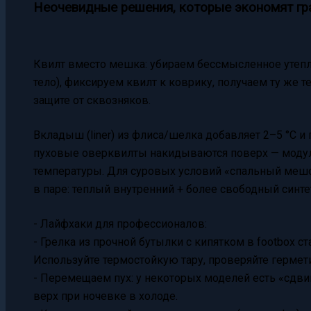
Неочевидные решения, которые экономят гр
Квилт вместо мешка: убираем бессмысленное утепл
тело), фиксируем квилт к коврику, получаем ту же 
защите от сквозняков.
Вкладыш (liner) из флиса/шелка добавляет 2–5 °C 
пуховые оверквилты накидываются поверх — модуль
температуры. Для суровых условий «спальный меш
в паре: теплый внутренний + более свободный синте
- Лайфхаки для профессионалов:
- Грелка из прочной бутылки с кипятком в footbox с
Используйте термостойкую тару, проверяйте гермет
- Перемещаем пух: у некоторых моделей есть «сдв
верх при ночевке в холоде.