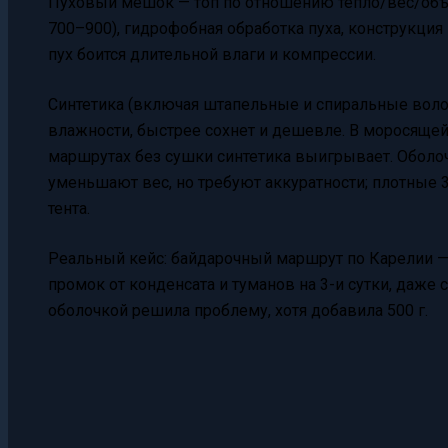
Пуховый мешок — топ по отношению тепло/вес/объе
700–900), гидрофобная обработка пуха, конструкция ка
пух боится длительной влаги и компрессии.
Синтетика (включая штапельные и спиральные волок
влажности, быстрее сохнет и дешевле. В моросящей
маршрутах без сушки синтетика выигрывает. Оболо
уменьшают вес, но требуют аккуратности; плотные 
тента.
Реальный кейс: байдарочный маршрут по Карелии — 
промок от конденсата и туманов на 3-и сутки, даже 
оболочкой решила проблему, хотя добавила 500 г.