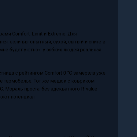
и Comfort, Limit и Extreme. Для
тся, если вы опытный, сухой, сытый и спите в
 «мне будет уютно»: у зябких людей реальная
стница с рейтингом Comfort 0 °C замерзла уже
ное термобелье. Тот же мешок с ковриком
C. Мораль проста: без адекватного R-value
оют потенциал.