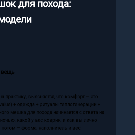
шок для похода:
 модели
е вещь
а практику, выясняется, что комфорт — это
value) + одежда + ритуалы теплогенерации +
ного мешка для похода начинается с ответа на
ночью, какой у вас коврик, и как вы лично
 потом — форма, наполнитель и вес.