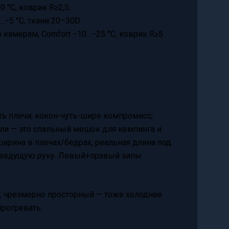
0 °C, коврик R≥2,5.
…−5 °C, ткани 20–30D.
по камерам, Comfort −10…−25 °C, коврик R≥5
ь плечи; кокон-чуть-шире компромисс;
ли — это спальный мешок для кемпинга и
ширина в плечах/бедрах, реальная длина под
од ведущую руку. Левый+правый зипы
а; чрезмерно просторный — тоже холоднее
прогревать.