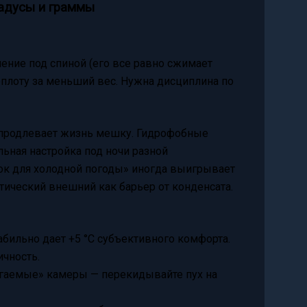
адусы и граммы
ение под спиной (его все равно сжимает
теплоту за меньший вес. Нужна дисциплина по
и продлевает жизнь мешку. Гидрофобные
ная настройка под ночи разной
ок для холодной погоды» иногда выигрывает
тический внешний как барьер от конденсата.
табильно дает +5 °C субъективного комфорта.
ичность.
игаемые» камеры — перекидывайте пух на