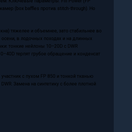
м. Ключевые параметры: Fill Power (FP
мер (box baffles против stitch-through). Но
на) тяжелее и объемнее, зато стабильнее во
 осени, в лодочных походах и на длинных
чки: тонкие нейлоны 10–20D с DWR
30–40D терпят грубое обращение и конденсат
участник с пухом FP 850 и тонкой тканью
с DWR. Замена на синтетику с более плотной