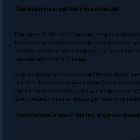
Температурные рейтинги без иллюзий
Стандарты EN/ISO 23537 маркируют мешки параметрам
большинства туристов ориентир — Comfort; Limit годи
термобелье. Не путайте паспортные −5 °C по Limit с
граница часто на 3–5 °C выше.
Кейс из практики: в осеннем Карпатском походе уча
при −2 °C. Причина — тонкий коврик (R≈1,5) и влаж
R≈3,5 и сухим слоем Base Layer дал комфорт при −4 °
даже лучшие спальные мешки для туризма не раскр
Наполнитель и ткани: где пух, а где синтетика