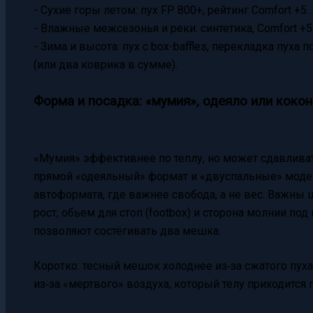
- Сухие горы летом: пух FP 800+, рейтинг Comfort +5…
- Влажные межсезонья и реки: синтетика, Comfort +5
- Зима и высота: пух с box-baffles, перекладка пуха 
(или два коврика в сумме).
Форма и посадка: «мумия», одеяло или кокон
«Мумия» эффективнее по теплу, но может сдавливат
прямой «одеяльный» формат и «двуспальные» моде
автоформата, где важнее свобода, а не вес. Важны 
рост, обьем для стоп (footbox) и сторона молнии п
позволяют состёгивать два мешка.
Коротко: тесный мешок холоднее из‑за сжатого пух
из‑за «мертвого» воздуха, который телу приходится 