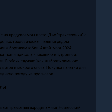
/с на продуваемом плато. Две “трёхсезонки” с
репко; геодезическая палатка рядом
ким бортикам юбки. Алтай, март 2024:
дка ткани привела к касанию внутренней,
ли. В обоих случаях “как выбрать зимнюю
 ветра и мокрого снега. Покупка палатки для
реднюю погоду из прогнозов.
илы
ывает грамотная аэродинамика. Невысокий