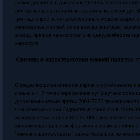
зимой держится в диапазоне 28–35% от всех инциде
них связаны с ветровой нагрузкой и поломкой дуг. В
три года спрос на четырёхсезонные модели вырос н
межсезонье и зимой, но не всегда понимают характ
вывод: прежде чем смотреть на цену, разберите сц
маршрута.
Ключевые характеристики зимней палатки: ч
Определяющими остаются каркас и устойчивость к в
схемы и 4–5 точек пересечения дуг ощутимо повы
дюралюминиевые прутки 7001/7075 при одинаковой
чем базовые серии. Гидростатический столб тента 3
мокрого ветра, а дно в 8000–10000 мм спасает на т
минимум две высокие форточки и снежные юбки с 
“зимняя палатка советы” звучат банально, но имен