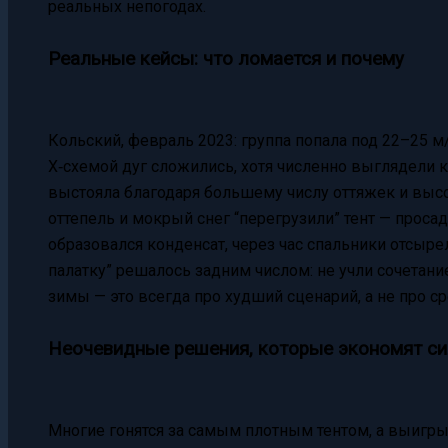
реальных непогодах.
Реальные кейсы: что ломается и почему
Кольский, февраль 2023: группа попала под 22–25 м
Х‑схемой дуг сложились, хотя численно выглядели к
выстояла благодаря большему числу оттяжек и высо
оттепель и мокрый снег “перегрузили” тент — проса
образовался конденсат, через час спальники отсыре
палатку” решалось задним числом: не учли сочетание
зимы — это всегда про худший сценарий, а не про с
Неочевидные решения, которые экономят с
Многие гонятся за самым плотным тентом, а выигр