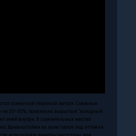
ются грамотной обвязкой лагеря. Снежные
р на 20–30%; правильно вырытый “холодный
ет иней внутри. В сомнительных местах
плюс бревностойки из лыж/палок под оттяжки
сте используйте анкера‑снегоступы или