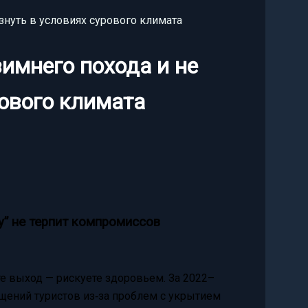
знуть в условиях сурового климата
имнего похода и не
рового климата
” не терпит компромиссов
те выход — рискуете здоровьем. За 2022–
щений туристов из‑за проблем с укрытием