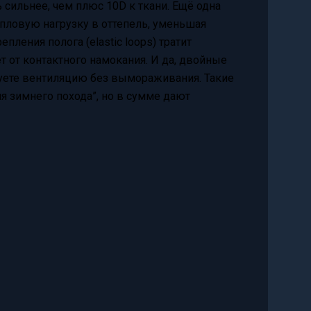
сильнее, чем плюс 10D к ткани. Ещё одна
епловую нагрузку в оттепель, уменьшая
пления полога (elastic loops) тратит
т от контактного намокания. И да, двойные
руете вентиляцию без вымораживания. Такие
я зимнего похода”, но в сумме дают