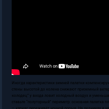
Иногда характеристики зимней палатки компенсиру
стены высотой до колена снижают приземный вете
колодец” у входа ловит холодный воздух и уменьша
ставьте “полуторный” периметр: основная палатка 
— каркас переживёт ночной порыв. На ледниках и на