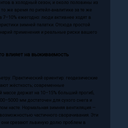
нтов в холодный сезон, и около половины из
 то же время по ритейл‑аналитике за те же
а 7–10% ежегодно: люди активнее ходят в
еристики зимней палатки. Отсюда простой
енарий применения и реальные риски вашего
то влияет на выживаемость
етру. Практический ориентир: геодезические
шают жёсткость; современные
 массе держат на 10–15% больший прогиб,
000–5000 мм достаточен для сухого снега и
алом насте. Нормальная зимняя вентиляция —
возможностью частичного сворачивания. Эти
но они срезают львиную долю проблем в