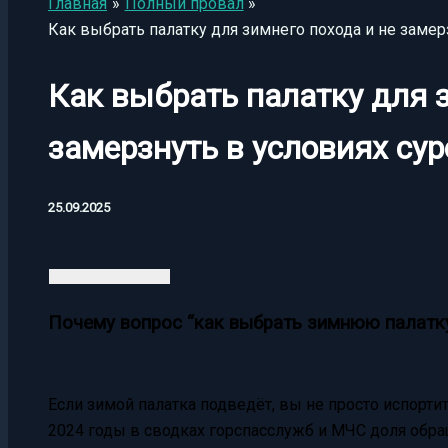
Главная
Полный провал
Как выбрать палатку для зимнего похода и не замер
Как выбрать палатку для з
замерзнуть в условиях су
25.09.2025
Почему вопрос “как выбрать зимнюю палатку
Если зимой палатка подведёт, вы не просто испорти
2024 годы в сводках горспасслужб и МЧС доля обра