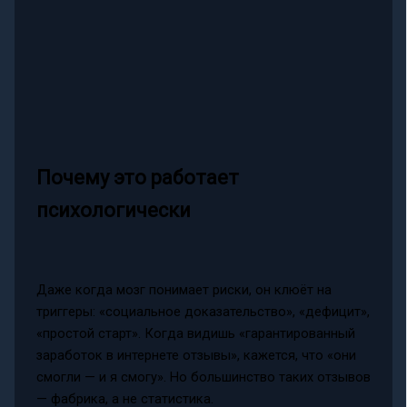
Почему это работает
психологически
Даже когда мозг понимает риски, он клюёт на
триггеры: «социальное доказательство», «дефицит»,
«простой старт». Когда видишь «гарантированный
заработок в интернете отзывы», кажется, что «они
смогли — и я смогу». Но большинство таких отзывов
— фабрика, а не статистика.