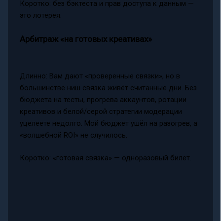
Коротко: без бэктеста и прав доступа к данным —
это лотерея.
Арбитраж «на готовых креативах»
Длинно: Вам дают «проверенные связки», но в
большинстве ниш связка живёт считанные дни. Без
бюджета на тесты, прогрева аккаунтов, ротации
креативов и белой/серой стратегии модерации
уцелеете недолго. Мой бюджет ушёл на разогрев, а
«волшебной ROI» не случилось.
Коротко: «готовая связка» — одноразовый билет.