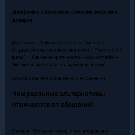
Диаграмма в текстовом описании: механика
доверия
[Диаграмма: Дефицит («осталось 7 мест») +
Соцдоказательство (фейк-аватарки) + Простота («3
шага») -> Снижение критичности -> Микроплатёж ->
Эффект «с sunk cost» -> Следующий платёж]
Коротко: вас ведут кошельком, не данными.
Чем реальные альтернативы
отличаются от обещаний
Я сверил «больные» кейсы с тем, что реально