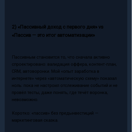
2) «Пассивный доход с первого дня» vs
«Пассив — это итог автоматизации»
Пассивным становится то, что сначала активно
спроектировано: валидация оффера, контент-план,
CRM, автоворонки. Мой «опыт заработка в
интернете» через «автоматическую схему» показал
ноль: пока не настроил отслеживание событий и не
провёл тесты, даже понять, где течёт воронка,
невозможно.
Коротко: «пассив» без предынвестиций —
маркетинговая сказка.