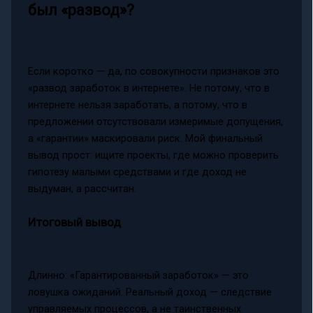
был «развод»?
Если коротко — да, по совокупности признаков это
«развод заработок в интернете». Не потому, что в
интернете нельзя заработать, а потому, что в
предложении отсутствовали измеримые допущения,
а «гарантии» маскировали риск. Мой финальный
вывод прост: ищите проекты, где можно проверить
гипотезу малыми средствами и где доход не
выдуман, а рассчитан.
Итоговый вывод
Длинно: «Гарантированный заработок» — это
ловушка ожиданий. Реальный доход — следствие
управляемых процессов, а не таинственных